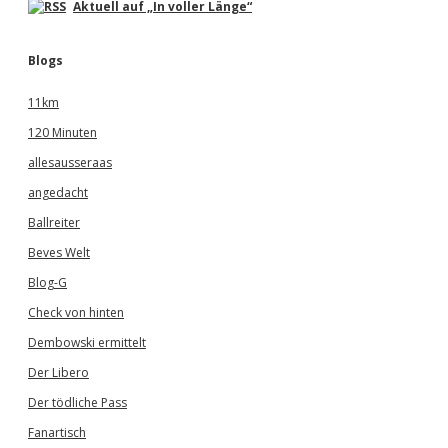
Aktuell auf „In voller Länge“
Blogs
11km
120 Minuten
allesausseraas
angedacht
Ballreiter
Beves Welt
Blog-G
Check von hinten
Dembowski ermittelt
Der Libero
Der tödliche Pass
Fanartisch