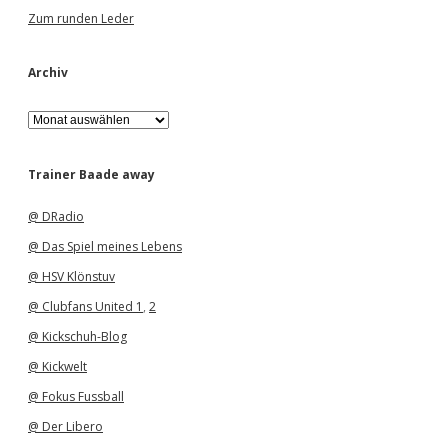
Zum runden Leder
Archiv
A
r
c
h
Trainer Baade away
i
v
@ DRadio
@ Das Spiel meines Lebens
@ HSV Klönstuv
@ Clubfans United 1
,
2
@ Kickschuh-Blog
@ Kickwelt
@ Fokus Fussball
@ Der Libero