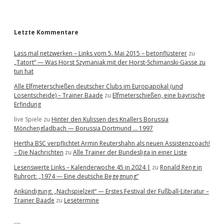
r
Letzte Kommentare
Lass mal netzwerken – Links vom 5. Mai 2015 – betonflüsterer
zu
„Tatort“ — Was Horst Szymaniak mit der Horst-Schimanski-Gasse zu
tun hat
Alle Elfmeterschießen deutscher Clubs im Europapokal (und
Losentscheide) – Trainer Baade
zu
Elfmeterschießen, eine bayrische
Erfindung
live Spiele
zu
Hinter den Kulissen des Knallers Borussia
Mönchengladbach — Borussia Dortmund … 1997
Hertha BSC verpflichtet Armin Reutershahn als neuen Assistenzcoach!
– Die Nachrichten
zu
Alle Trainer der Bundesliga in einer Liste
Lesenswerte Links – Kalenderwoche 45 in 2024 |
zu
Ronald Reng in
Ruhrort: „1974 — Eine deutsche Begegnung“
Ankündigung: „Nachspielzeit“ — Erstes Festival der Fußball-Literatur –
Trainer Baade
zu
Lesetermine