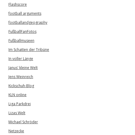
Flashscore
football arguments
footballandgeography
FußballFanFotos
Fußballmuseen
Im Schatten der Tribüne
In voller Länge
Janus' kleine Welt
Jens Weinreich
Kickschuh-Blog
KLN online
Liga Parkdrei
Lizas Welt
Michael Schröder
Netzecke