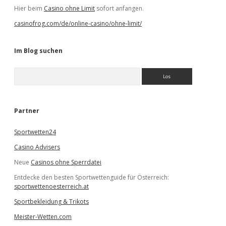
Hier beim
Casino ohne Limit
sofort anfangen.
casinofrog.com/de/online-casino/ohne-limit/
Im Blog suchen
S
u
c
h
e
Partner
n
Sportwetten24
Casino Advisers
Neue
Casinos ohne Sperrdatei
Entdecke den besten Sportwettenguide für Österreich:
sportwettenoesterreich.at
Sportbekleidung & Trikots
Meister-Wetten.com