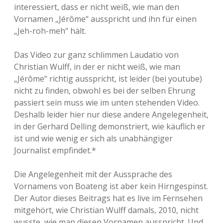
p
interessiert, dass er nicht weiß, wie man den
&
Vornamen „Jérôme“ ausspricht und ihn für einen
M
e
„Jeh-roh-meh“ hält.
h
m
Das Video zur ganz schlimmen Laudatio von
e
t
Christian Wulff, in der er nicht weiß, wie man
w
„Jérôme“ richtig ausspricht, ist leider (bei youtube)
i
nicht zu finden, obwohl es bei der selben Ehrung
s
s
passiert sein muss wie im unten stehenden Video.
e
Deshalb leider hier nur diese andere Angelegenheit,
n
in der Gerhard Delling demonstriert, wie käuflich er
—
u
ist und wie wenig er sich als unabhängiger
n
Journalist empfindet.*
d
R
o
Die Angelegenheit mit der Aussprache des
b
Vornamens von Boateng ist aber kein Hirngespinst.
b
Der Autor dieses Beitrags hat es live im Fernsehen
é
r
mitgehört, wie Christian Wulff damals, 2010, nicht
y
wusste, wie man diesen Vornamen ausspricht. Und