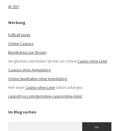
@ ZEIT
Werbung
Fußball heute
Online-Casinos
Bundesliga Live Stream
Vergleichen und finden Sie hier ein Online
Casino ohne Limit
Casinos ohne Anmeldung
Online Spielhallen ohne Anmeldung
Hier beim
Casino ohne Limit
sofort anfangen.
casinofrog.com/de/online-casino/ohne-limit/
Im Blog suchen
S
u