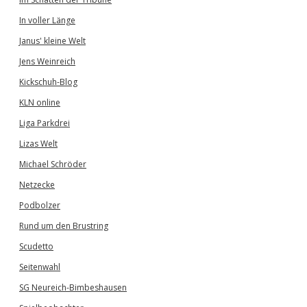
In voller Länge
Janus' kleine Welt
Jens Weinreich
Kickschuh-Blog
KLN online
Liga Parkdrei
Lizas Welt
Michael Schröder
Netzecke
Podbolzer
Rund um den Brustring
Scudetto
Seitenwahl
SG Neureich-Bimbeshausen