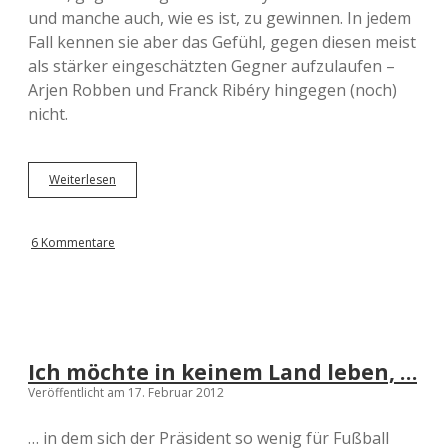
und manche auch, wie es ist, zu gewinnen. In jedem
Fall kennen sie aber das Gefühl, gegen diesen meist
als stärker eingeschätzten Gegner aufzulaufen –
Arjen Robben und Franck Ribéry hingegen (noch)
nicht.
Weiterlesen
W
a
s
L
6 Kommentare
i
z
a
&
U
l
i
Ich möchte in keinem Land leben, …
&
Veröffentlicht am 17. Februar 2012
J
u
p
… in dem sich der Präsident so wenig für Fußball