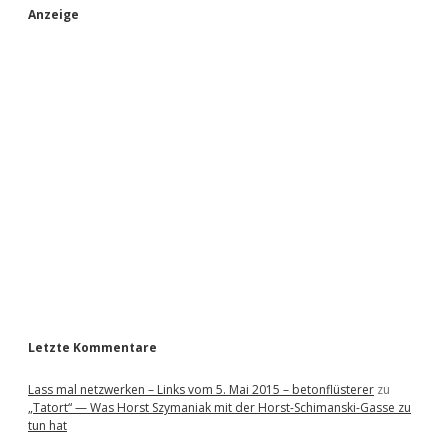
S
Anzeige
i
d
e
b
a
r
Letzte Kommentare
Lass mal netzwerken – Links vom 5. Mai 2015 – betonflüsterer
zu
„Tatort“ — Was Horst Szymaniak mit der Horst-Schimanski-Gasse zu
tun hat