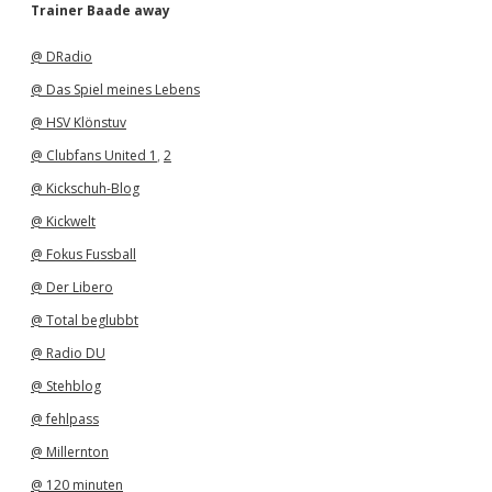
h
Trainer Baade away
i
v
@ DRadio
@ Das Spiel meines Lebens
@ HSV Klönstuv
@ Clubfans United 1
,
2
@ Kickschuh-Blog
@ Kickwelt
@ Fokus Fussball
@ Der Libero
@ Total beglubbt
@ Radio DU
@ Stehblog
@ fehlpass
@ Millernton
@ 120 minuten