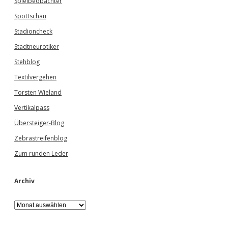
Spielbeobachter
Spottschau
Stadioncheck
Stadtneurotiker
Stehblog
Textilvergehen
Torsten Wieland
Vertikalpass
Übersteiger-Blog
Zebrastreifenblog
Zum runden Leder
Archiv
A
r
c