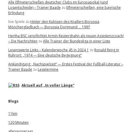
Alle Elfmeterschießen deutscher Clubs im Europapokal (und
Losentscheide) – Trainer Baade
zu
Elfmeterschießen, eine bayrische
Erfindung
live Spiele
zu
Hinter den Kulissen des Knallers Borussia
Mönchengladbach — Borussia Dortmund … 1997
Hertha BSC verpflichtet Armin Reutershahn als neuen Assistenzcoach!
– Die Nachrichten
zu
Alle Trainer der Bundesliga in einer Liste
Lesenswerte Links – Kalenderwoche 45 in 2024 |
zu
Ronald Reng in
Ruhrort: „1974 — Eine deutsche Begegnung“
Ankündigung: „Nachspielzeit“ — Erstes Festival der Fußball-Literatur –
Trainer Baade
zu
Lesetermine
Aktuell auf „In voller Länge“
Blogs
11km
120 Minuten
allesausseraas