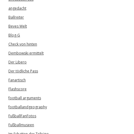
angedacht
Ballreiter
Beves Welt
Blog-G
Check von hinten
Dembowski ermittelt
Der Libero
Der tödliche Pass
Fanartisch
Flashscore
football arguments
footballandgeography
FußballFanFotos
Fußballmuseen
Im Schatten der Tribüne