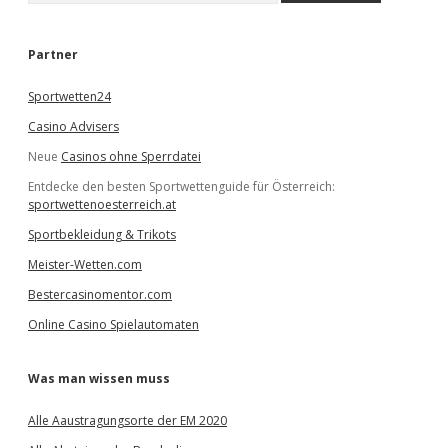
c
h
e
Partner
n
Sportwetten24
Casino Advisers
Neue
Casinos ohne Sperrdatei
Entdecke den besten Sportwettenguide für Österreich:
sportwettenoesterreich.at
Sportbekleidung & Trikots
Meister-Wetten.com
Bestercasinomentor.com
Online Casino Spielautomaten
Was man wissen muss
Alle Aaustragungsorte der EM 2020