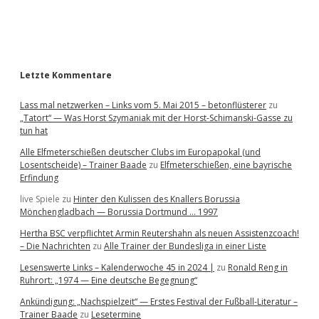
a
r
Letzte Kommentare
Lass mal netzwerken – Links vom 5. Mai 2015 – betonflüsterer
zu
„Tatort“ — Was Horst Szymaniak mit der Horst-Schimanski-Gasse zu
tun hat
Alle Elfmeterschießen deutscher Clubs im Europapokal (und
Losentscheide) – Trainer Baade
zu
Elfmeterschießen, eine bayrische
Erfindung
live Spiele
zu
Hinter den Kulissen des Knallers Borussia
Mönchengladbach — Borussia Dortmund … 1997
Hertha BSC verpflichtet Armin Reutershahn als neuen Assistenzcoach!
– Die Nachrichten
zu
Alle Trainer der Bundesliga in einer Liste
Lesenswerte Links – Kalenderwoche 45 in 2024 |
zu
Ronald Reng in
Ruhrort: „1974 — Eine deutsche Begegnung“
Ankündigung: „Nachspielzeit“ — Erstes Festival der Fußball-Literatur –
Trainer Baade
zu
Lesetermine