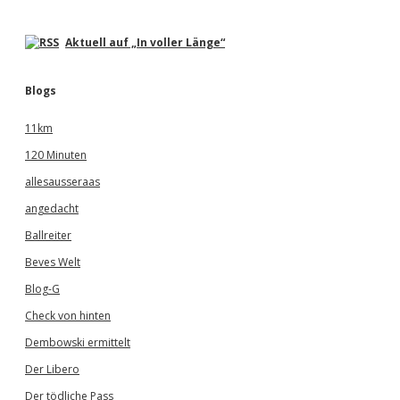
Aktuell auf „In voller Länge“
Blogs
11km
120 Minuten
allesausseraas
angedacht
Ballreiter
Beves Welt
Blog-G
Check von hinten
Dembowski ermittelt
Der Libero
Der tödliche Pass