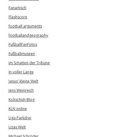
Fanartisch
Flashscore
football arguments
footballandgeography
FußballFanFotos
Fußballmuseen
Im Schatten der Tribüne
In voller Länge
Janus' kleine Welt
Jens Weinreich
Kickschuh-Blog
KLN online
Liga Parkdrei
Lizas Welt
Michael Schröder