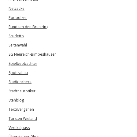
Netzecke
Podbolzer
Rund um den Brustring
Scudetto
Seitenwahl
SG Neureich-Bimbeshausen
Spielbeobachter
Spottschau
Stadioncheck
Stadtneurotiker
Stehblog
Textilvergehen
Torsten Wieland
Vertikalpass
Übersteiger-Blog