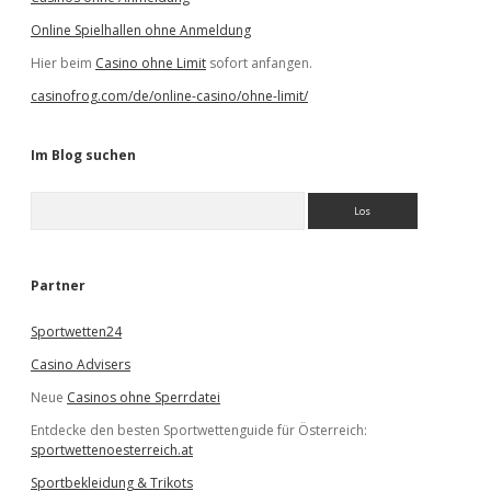
Online Spielhallen ohne Anmeldung
Hier beim
Casino ohne Limit
sofort anfangen.
casinofrog.com/de/online-casino/ohne-limit/
Im Blog suchen
S
u
c
h
e
Partner
n
Sportwetten24
Casino Advisers
Neue
Casinos ohne Sperrdatei
Entdecke den besten Sportwettenguide für Österreich:
sportwettenoesterreich.at
Sportbekleidung & Trikots