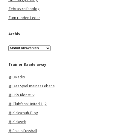
Zebrastreifenblog
Zum runden Leder
Archiv
A
r
c
h
Trainer Baade away
i
v
@ DRadio
@ Das Spiel meines Lebens
@ HSV Klönstuv
@ Clubfans United 1
,
2
@ Kickschuh-Blog
@ Kickwelt
@ Fokus Fussball