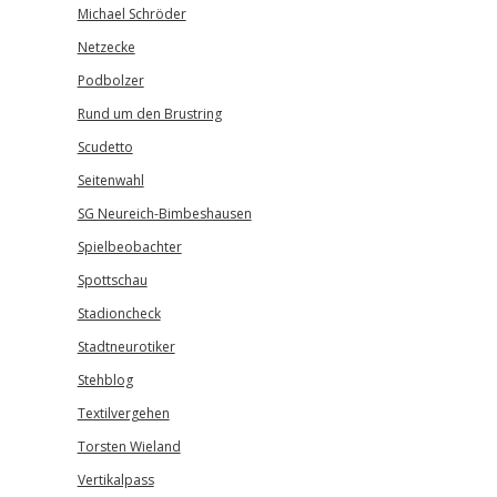
Michael Schröder
Netzecke
Podbolzer
Rund um den Brustring
Scudetto
Seitenwahl
SG Neureich-Bimbeshausen
Spielbeobachter
Spottschau
Stadioncheck
Stadtneurotiker
Stehblog
Textilvergehen
Torsten Wieland
Vertikalpass