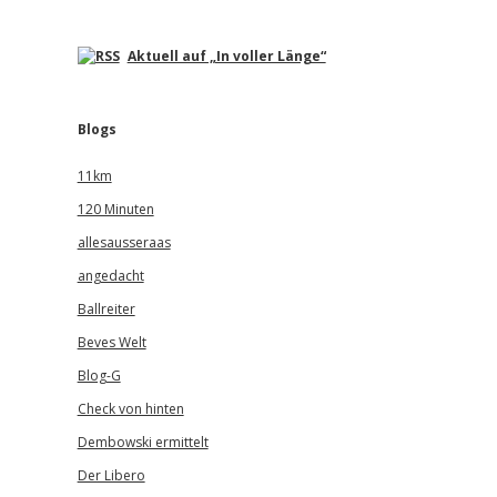
Aktuell auf „In voller Länge“
Blogs
11km
120 Minuten
allesausseraas
angedacht
Ballreiter
Beves Welt
Blog-G
Check von hinten
Dembowski ermittelt
Der Libero