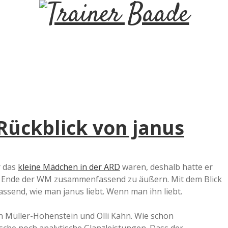
T
r
a
i
ückblick von janus
n
e
r das
kleine Mädchen in der ARD
waren, deshalb hatte er
 am Ende der WM zusammenfassend zu äußern. Mit dem Blick
r
assend, wie man janus liebt. Wenn man ihn liebt.
B
n Müller-Hohenstein und Olli Kahn. Wie schon