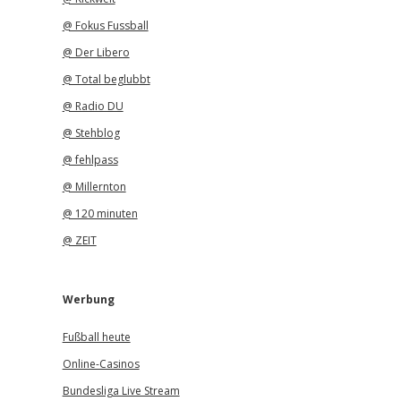
@ Fokus Fussball
@ Der Libero
@ Total beglubbt
@ Radio DU
@ Stehblog
@ fehlpass
@ Millernton
@ 120 minuten
@ ZEIT
Werbung
Fußball heute
Online-Casinos
Bundesliga Live Stream