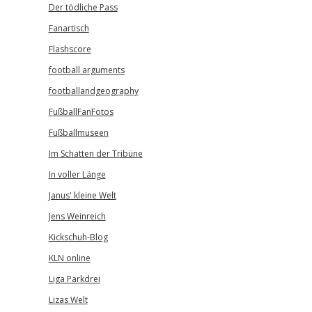
Der tödliche Pass
Fanartisch
Flashscore
football arguments
footballandgeography
FußballFanFotos
Fußballmuseen
Im Schatten der Tribüne
In voller Länge
Janus' kleine Welt
Jens Weinreich
Kickschuh-Blog
KLN online
Liga Parkdrei
Lizas Welt