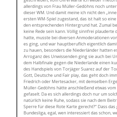
geschrieben, vom Olli erwarte ich weder rhetor
allerdings von Frau Müller-Gedöhns noch unter
dieser WM. Und damit meine ich nicht den „inne
ersten WM-Spiel zugestand, das ist halt so eine
den entsprechenden Hintergrund hat. Zumal be
keine Rede sein kann. Völlig sinnfrei plaudert
hatte, musste bei diversen Anmoderationen vom 
es ging, und war hauptberuflich eigentlich dam
zu hauen, besonders die Niederländer hatten es
Arroganz des Unwissenden ging sie auch bei Uru
dem Halbfinale gegen die Niederlande einen kur
des Handspiels von Torjäger Suarez auf der Tor
Gott, Deutsche und Fair play, das geht doch im
Friedrich oder Mertesacker, mit demselben Erg
Müller-Gedöhns hätte anschließend etwas vom „
gefaselt. Da es sich allerdings doch nur um sol
natürlich keine Ruhe, sodass sie nach dem Beitr
Sperre für diese Rote Karte gerecht?“ Dass das 
Bundesliga, egal, wen interessiert das schon, 