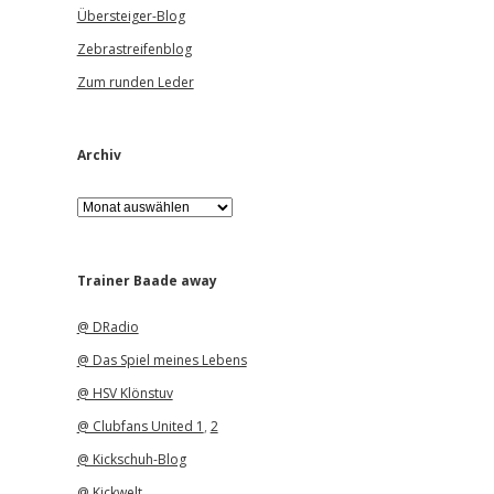
Übersteiger-Blog
Zebrastreifenblog
Zum runden Leder
Archiv
A
r
c
h
i
Trainer Baade away
v
@ DRadio
@ Das Spiel meines Lebens
@ HSV Klönstuv
@ Clubfans United 1
,
2
@ Kickschuh-Blog
@ Kickwelt