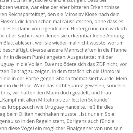
ische noch analytische Glanzleistungen. Dass der
boten wurde, war eine der eher bitteren Erkenntnisse
a
ren Reichsparteitag“, den sie Miroslav Klose nach dem
 Floskel, die kann schon mal rausrutschen, ohne dass es
a
i dieser Dame von irgendeinem Hintergrund nun wirklich
e die über Sachen, von denen sie erkennbar keine Ahnung
Blatt ablesen, weil sie wieder mal nicht wusste, worum
d
it beschäftigt, diverse andere Mannschaften in die Pfanne
 ihr in diesem Punkt angetan. Ausgestattet mit der
e
guay in die Vollen. Da entblödete sich das ZDF nicht, vor
zen Beitrag zu zeigen, in dem tatsächlich die Unmoral
linie in der Partie gegen Ghana thematisiert wurde. Mein
mer in die Hose. Wäre das nicht Suarez gewesen, sondern
ebnis, wir hätten den Mann doch geadelt, und Frau
Kampf mit allen Mitteln bis zur letzten Sekunde“
ches Kroppzeuch wie Uruguay handelte, ließ ihr dies
ag beim Ollitan nachhaken musste: „Ist nur ein Spiel
genau so in den Regeln steht, übrigens auch für die
wenn diese Vögel ein möglicher Finalgegner von uns sein