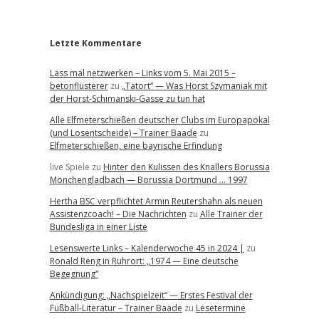
r
Letzte Kommentare
Lass mal netzwerken – Links vom 5. Mai 2015 –
betonflüsterer
zu
„Tatort“ — Was Horst Szymaniak mit
der Horst-Schimanski-Gasse zu tun hat
Alle Elfmeterschießen deutscher Clubs im Europapokal
(und Losentscheide) – Trainer Baade
zu
Elfmeterschießen, eine bayrische Erfindung
live Spiele
zu
Hinter den Kulissen des Knallers Borussia
Mönchengladbach — Borussia Dortmund … 1997
Hertha BSC verpflichtet Armin Reutershahn als neuen
Assistenzcoach! – Die Nachrichten
zu
Alle Trainer der
Bundesliga in einer Liste
Lesenswerte Links – Kalenderwoche 45 in 2024 |
zu
Ronald Reng in Ruhrort: „1974 — Eine deutsche
Begegnung“
Ankündigung: „Nachspielzeit“ — Erstes Festival der
Fußball-Literatur – Trainer Baade
zu
Lesetermine