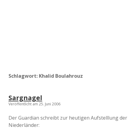
a
d
e
Schlagwort:
Khalid Boulahrouz
Sargnagel
Veröffentlicht am 25. Juni 2006
Der Guardian schreibt zur heutigen Aufstelllung der
Niederländer: