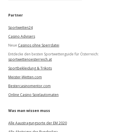
c
h
e
Partner
n
Sportwetten24
Casino Advisers
Neue
Casinos ohne Sperrdatei
Entdecke den besten Sportwettenguide für Österreich:
sportwettenoesterreich.at
Sportbekleidung & Trikots
Meister-Wetten.com
Bestercasinomentor.com
Online Casino Spielautomaten
Was man wissen muss
Alle Aaustragungsorte der EM 2020
Alle Absteiger der Bundesliga