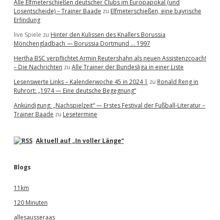
Alle Elfmeterschießen deutscher Clubs im Europapokal (und
Losentscheide) – Trainer Baade
zu
Elfmeterschießen, eine bayrische
Erfindung
live Spiele
zu
Hinter den Kulissen des Knallers Borussia
Mönchengladbach — Borussia Dortmund … 1997
Hertha BSC verpflichtet Armin Reutershahn als neuen Assistenzcoach!
– Die Nachrichten
zu
Alle Trainer der Bundesliga in einer Liste
Lesenswerte Links – Kalenderwoche 45 in 2024 |
zu
Ronald Reng in
Ruhrort: „1974 — Eine deutsche Begegnung“
Ankündigung: „Nachspielzeit“ — Erstes Festival der Fußball-Literatur –
Trainer Baade
zu
Lesetermine
Aktuell auf „In voller Länge“
Blogs
11km
120 Minuten
allesausseraas