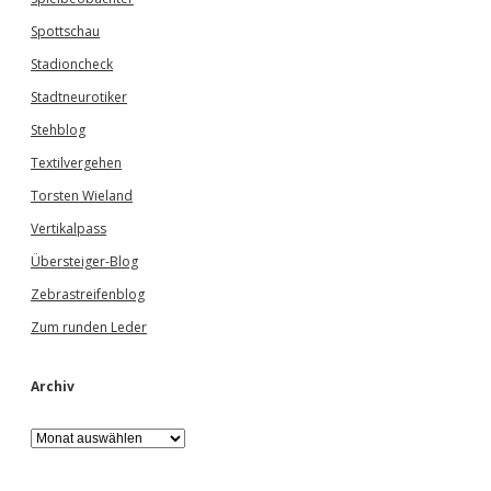
Spottschau
Stadioncheck
Stadtneurotiker
Stehblog
Textilvergehen
Torsten Wieland
Vertikalpass
Übersteiger-Blog
Zebrastreifenblog
Zum runden Leder
Archiv
A
r
c