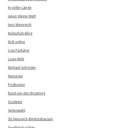
In voller Länge
Janus' kleine Welt
Jens Weinreich
Kickschuh-Blog
KLN online
Liga Parkdrei
Lizas Welt
Michael Schröder
Netzecke
Podbolzer
Rund um den Brustring
Scudetto
Seitenwahl
SG Neureich-Bimbeshausen
Spielbeobachter