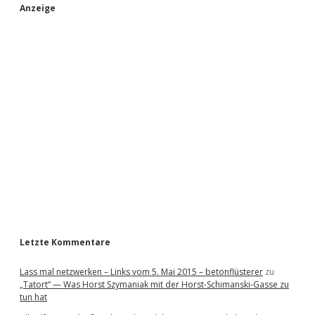
S
Anzeige
i
d
e
b
a
r
Letzte Kommentare
Lass mal netzwerken – Links vom 5. Mai 2015 – betonflüsterer
zu
„Tatort“ — Was Horst Szymaniak mit der Horst-Schimanski-Gasse zu
tun hat