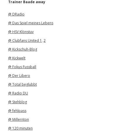
h
Trainer Baade away
i
v
@ DRadio
@ Das Spiel meines Lebens
@ HSV Klönstuv
@ Clubfans United 1
,
2
@ Kickschuh-Blog
@ Kickwelt
@ Fokus Fussball
@ Der Libero
@ Total beglubbt
@ Radio DU
@ Stehblog
@ fehlpass
@ Millernton
@ 120 minuten