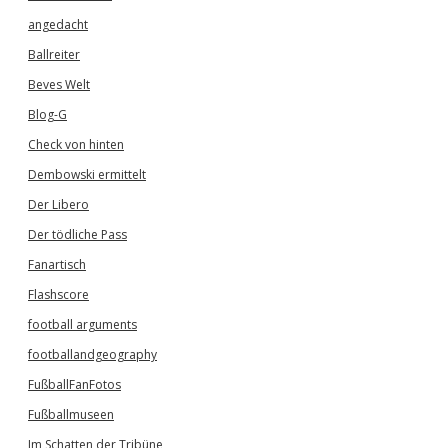
angedacht
Ballreiter
Beves Welt
Blog-G
Check von hinten
Dembowski ermittelt
Der Libero
Der tödliche Pass
Fanartisch
Flashscore
football arguments
footballandgeography
FußballFanFotos
Fußballmuseen
Im Schatten der Tribüne