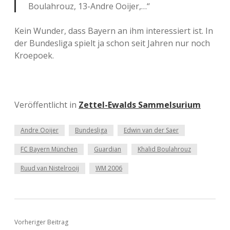
Boulahrouz, 13-Andre Ooijer,…“
Kein Wunder, dass Bayern an ihm interessiert ist. In
der Bundesliga spielt ja schon seit Jahren nur noch
Kroepoek.
Veröffentlicht in
Zettel-Ewalds Sammelsurium
Andre Ooijer
Bundesliga
Edwin van der Saer
FC Bayern München
Guardian
Khalid Boulahrouz
Ruud van Nistelrooij
WM 2006
Vorheriger Beitrag