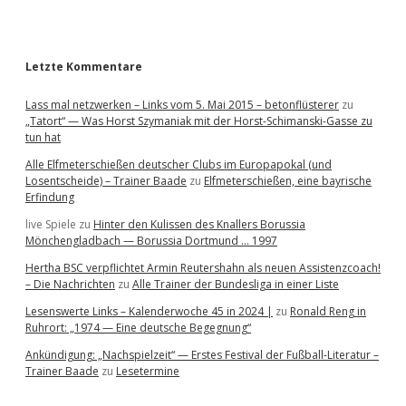
r
Letzte Kommentare
Lass mal netzwerken – Links vom 5. Mai 2015 – betonflüsterer
zu
„Tatort“ — Was Horst Szymaniak mit der Horst-Schimanski-Gasse zu
tun hat
Alle Elfmeterschießen deutscher Clubs im Europapokal (und
Losentscheide) – Trainer Baade
zu
Elfmeterschießen, eine bayrische
Erfindung
live Spiele
zu
Hinter den Kulissen des Knallers Borussia
Mönchengladbach — Borussia Dortmund … 1997
Hertha BSC verpflichtet Armin Reutershahn als neuen Assistenzcoach!
– Die Nachrichten
zu
Alle Trainer der Bundesliga in einer Liste
Lesenswerte Links – Kalenderwoche 45 in 2024 |
zu
Ronald Reng in
Ruhrort: „1974 — Eine deutsche Begegnung“
Ankündigung: „Nachspielzeit“ — Erstes Festival der Fußball-Literatur –
Trainer Baade
zu
Lesetermine