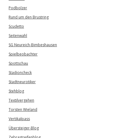
Podbolzer
Rund um den Brustring
Scudetto
Seitenwahl
SG Neureich-Bimbeshausen
Spielbeobachter
Spottschau
Stadioncheck
Stadtneurotiker
Stehblog
Textilvergehen
Torsten Wieland
Vertikalpass
Übersteiger-Blog
Zebrastreifenblog