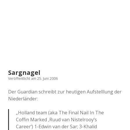
a
d
e
Sargnagel
Veröffentlicht am 25. Juni 2006
Der Guardian schreibt zur heutigen Aufstelllung der
Niederländer:
„Holland team (aka The Final Nail In The
Coffin Marked ‚Ruud van Nistelrooy’s
Career‘) 1-Edwin van der Sar; 3-Khalid