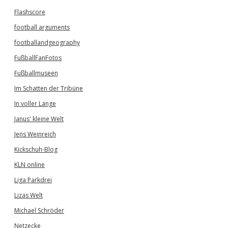
Flashscore
football arguments
footballandgeography
FußballFanFotos
Fußballmuseen
Im Schatten der Tribüne
In voller Länge
Janus' kleine Welt
Jens Weinreich
Kickschuh-Blog
KLN online
Liga Parkdrei
Lizas Welt
Michael Schröder
Netzecke