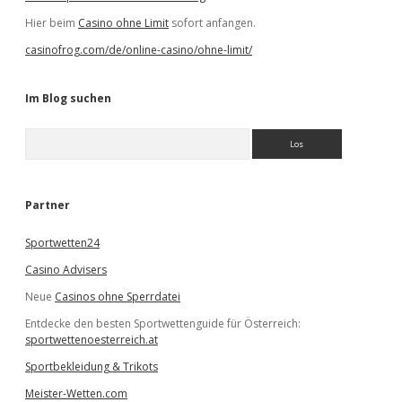
Hier beim
Casino ohne Limit
sofort anfangen.
casinofrog.com/de/online-casino/ohne-limit/
Im Blog suchen
S
u
c
h
e
Partner
n
Sportwetten24
Casino Advisers
Neue
Casinos ohne Sperrdatei
Entdecke den besten Sportwettenguide für Österreich:
sportwettenoesterreich.at
Sportbekleidung & Trikots
Meister-Wetten.com