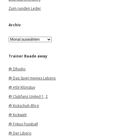
Zum runden Leder
Archiv
A
r
c
h
Trainer Baade away
i
v
@ DRadio
@ Das Spiel meines Lebens
@ HSV Klönstuv
@ Clubfans United 1
,
2
@ Kickschuh-Blog
@ Kickwelt
@ Fokus Fussball
@ Der Libero