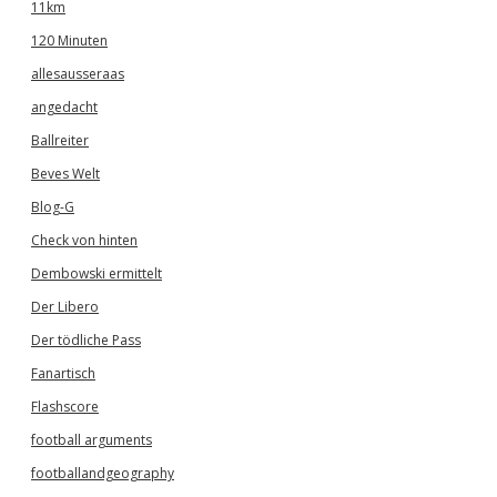
11km
120 Minuten
allesausseraas
angedacht
Ballreiter
Beves Welt
Blog-G
Check von hinten
Dembowski ermittelt
Der Libero
Der tödliche Pass
Fanartisch
Flashscore
football arguments
footballandgeography