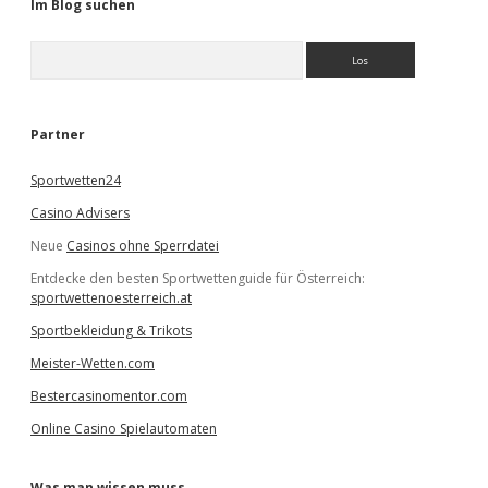
Im Blog suchen
S
u
c
h
e
Partner
n
Sportwetten24
Casino Advisers
Neue
Casinos ohne Sperrdatei
Entdecke den besten Sportwettenguide für Österreich:
sportwettenoesterreich.at
Sportbekleidung & Trikots
Meister-Wetten.com
Bestercasinomentor.com
Online Casino Spielautomaten
Was man wissen muss