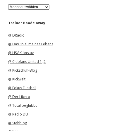
A
r
c
h
Trainer Baade away
i
v
@ DRadio
@ Das Spiel meines Lebens
@ HSV Klönstuv
@ Clubfans United 1
,
2
@ Kickschuh-Blog
@ Kickwelt
@ Fokus Fussball
@ Der Libero
@ Total beglubbt
@ Radio DU
@ Stehblog