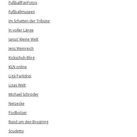
FußballFanFotos
Fußballmuseen
Im Schatten der Tribüne
In voller Länge
Janus' kleine Welt
Jens Weinreich
Kickschuh-Blog
KLN online
Liga Parkdrei
Lizas Welt
Michael Schröder
Netzecke
Podbolzer
Rund um den Brustring
Scudetto