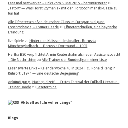
Lass mal netzwerken – Links vom 5. Mai 2015 – betonflüsterer
zu
„Tatort“ — Was Horst Szymaniak mit der Horst-Schimanski-Gasse zu
tun hat
Alle Elfmeterschießen deutscher Clubs im Europapokal (und
Losentscheide) – Trainer Baade
zu
Elfmeterschießen, eine bayrische
Erfindung
live Spiele
zu
Hinter den Kulissen des Knallers Borussia
Mönchengladbach — Borussia Dortmund … 1997
Hertha BSC verpflichtet Armin Reutershahn als neuen Assistenzcoach!
– Die Nachrichten
zu
Alle Trainer der Bundesliga in einer Liste
Lesenswerte Links – Kalenderwoche 45 in 2024 |
zu
Ronald Reng in
Ruhrort: „1974 — Eine deutsche Begegnung“
Ankündigung: „Nachspielzeit“ — Erstes Festival der Fußball-Literatur –
Trainer Baade
zu
Lesetermine
Aktuell auf „In voller Länge“
Blogs