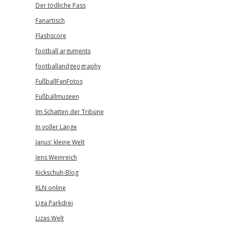
Der tödliche Pass
Fanartisch
Flashscore
football arguments
footballandgeography
FußballFanFotos
Fußballmuseen
Im Schatten der Tribüne
In voller Länge
Janus' kleine Welt
Jens Weinreich
Kickschuh-Blog
KLN online
Liga Parkdrei
Lizas Welt