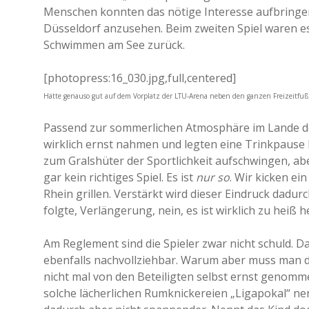
Menschen konnten das nötige Interesse aufbringen,
Düsseldorf anzusehen. Beim zweiten Spiel waren e
Schwimmen am See zurück.
[photopress:16_030.jpg,full,centered]
Hätte genauso gut auf dem Vorplatz der LTU-Arena neben den ganzen Freizeitfußb
Passend zur sommerlichen Atmosphäre im Lande demo
wirklich ernst nahmen und legten eine Trinkpause Mi
zum Gralshüter der Sportlichkeit aufschwingen, ab
gar kein richtiges Spiel. Es ist
nur so
. Wir kicken ei
Rhein grillen. Verstärkt wird dieser Eindruck dadu
folgte, Verlängerung, nein, es ist wirklich zu heiß 
Am Reglement sind die Spieler zwar nicht schuld. Das
ebenfalls nachvollziehbar. Warum aber muss man die
nicht mal von den Beteiligten selbst ernst genomm
solche lächerlichen Rumknickereien „Ligapokal“ nen