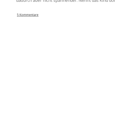
dadurch aber nicht spannender. Nennt das Kind doc
5 Kommentare