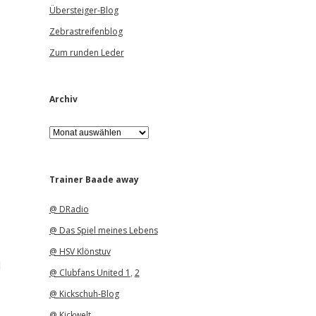
Übersteiger-Blog
Zebrastreifenblog
Zum runden Leder
Archiv
A
r
c
h
i
Trainer Baade away
v
@ DRadio
@ Das Spiel meines Lebens
@ HSV Klönstuv
d
@ Clubfans United 1
,
2
@ Kickschuh-Blog
@ Kickwelt