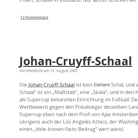
Polen, Schalke in Russland. Nur wohin schicken wir
13 Kommentare
Johan-Cruyff-Schaal
Veröffentlicht am 15. August 2007
Die
Johan-Cruyff-Schaal
ist kein
Elefant
Schal, und 
Schaal“ ist ein „Maßstab“, eine „Skala“, und in de
als Supercup bekannten Einrichtung im Fußball. Der
Wettbewerb gegen den Pokalsieger desselben Lande
Supercup eben nach dem Profi von Ajax Amsterdam
übrigens auch der Los Angeles Aztecs, der Washin
einen „little-known-facts-Beitrag“ wert wäre).