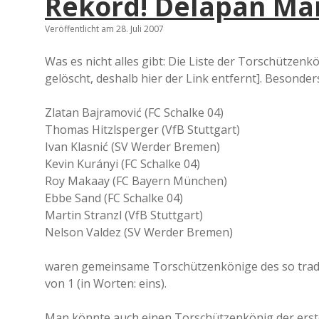
Rekord! Delapan Ma
Veröffentlicht am 28. Juli 2007
Was es nicht alles gibt: Die Liste der Torschützenk
gelöscht, deshalb hier der Link entfernt]. Besonders
Zlatan Bajramović (FC Schalke 04)
Thomas Hitzlsperger (VfB Stuttgart)
Ivan Klasnić (SV Werder Bremen)
Kevin Kurányi (FC Schalke 04)
Roy Makaay (FC Bayern München)
Ebbe Sand (FC Schalke 04)
Martin Stranzl (VfB Stuttgart)
Nelson Valdez (SV Werder Bremen)
waren gemeinsame Torschützenkönige des so tradi
von 1 (in Worten: eins).
Man könnte auch einen Torschützenkönig der erst