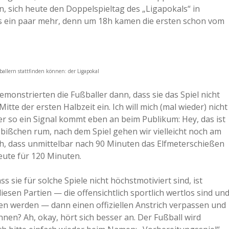
 sich heute den Doppelspieltag des „Ligapokals“ in
s ein paar mehr, denn um 18h kamen die ersten schon vom
allern stattfinden können: der Ligapokal
nstrierten die Fußballer dann, dass sie das Spiel nicht
tte der ersten Halbzeit ein. Ich will mich (mal wieder) nicht
er so ein Signal kommt eben an beim Publikum: Hey, das ist
n bißchen rum, nach dem Spiel gehen wir vielleicht noch am
rch, dass unmittelbar nach 90 Minuten das Elfmeterschießen
heute für 120 Minuten.
s sie für solche Spiele nicht höchstmotiviert sind, ist
sen Partien — die offensichtlich sportlich wertlos sind un
en werden — dann einen offiziellen Anstrich verpassen und
nen? Ah, okay, hört sich besser an. Der Fußball wird