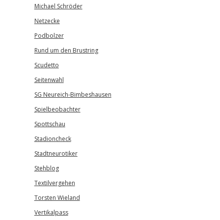
Michael Schröder
Netzecke
Podbolzer
Rund um den Brustring
Scudetto
Seitenwahl
SG Neureich-Bimbeshausen
Spielbeobachter
Spottschau
Stadioncheck
Stadtneurotiker
Stehblog
Textilvergehen
Torsten Wieland
Vertikalpass