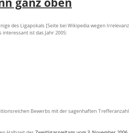
nn ganz oben
önige des Ligapokals [Seite bei Wikipedia wegen Irrelevanz
 interessant ist das Jahr 2005:
tionsreichen Bewerbs mit der sagenhaften Trefferanzahl
en Halbzeit des
Zweitligaspieltags vom 3. November 2006