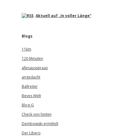
Aktuell auf „In voller Länge“
Blogs
11km
120 Minuten
allesausseraas
angedacht
Ballreiter
Beves Welt
Blog-G
Check von hinten
Dembowski ermittelt
Der Libero