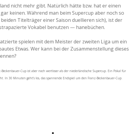
and nicht mehr gibt. Natürlich hätte bzw. hat er einen
ast gar keinen. Während man beim Supercup aber noch so
eiden Titelträger einer Saison duellieren sich), ist der
strapazierte Vokabel benutzen — hanebüchen.
atzierte spielen mit dem Meister der zweiten Liga um ein
bautes Etwas. Wer kann bei der Zusammenstellung dieses
kennen?
Beckenbauer-Cup ist aber noch wertloser als der niederländische Supercup. Ein Pokal für
 nicht. In 30 Minuten geht’s los, das spannende Endspiel um den Franz-Beckenbauer-Cup.