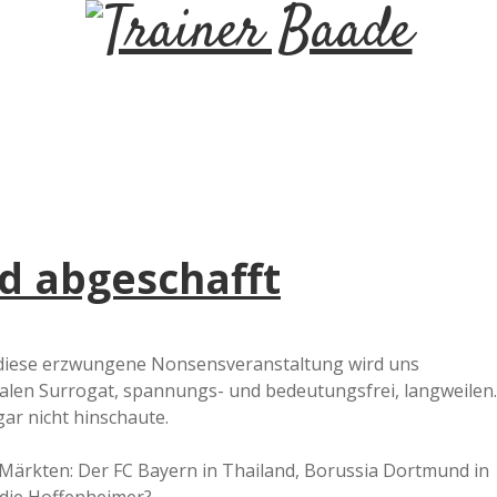
T
r
a
i
rd abgeschafft
n
e
h diese erzwungene Nonsensveranstaltung wird uns
halen Surrogat, spannungs- und bedeutungsfrei, langweilen.
r
gar nicht hinschaute.
B
 Märkten: Der FC Bayern in Thailand, Borussia Dortmund in