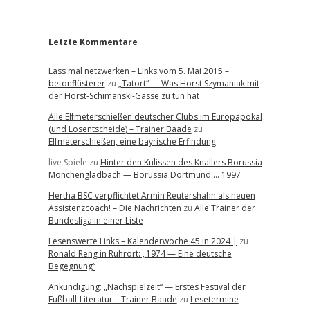
r
Letzte Kommentare
Lass mal netzwerken – Links vom 5. Mai 2015 –
betonflüsterer
zu
„Tatort“ — Was Horst Szymaniak mit
der Horst-Schimanski-Gasse zu tun hat
Alle Elfmeterschießen deutscher Clubs im Europapokal
(und Losentscheide) – Trainer Baade
zu
Elfmeterschießen, eine bayrische Erfindung
live Spiele
zu
Hinter den Kulissen des Knallers Borussia
Mönchengladbach — Borussia Dortmund … 1997
Hertha BSC verpflichtet Armin Reutershahn als neuen
Assistenzcoach! – Die Nachrichten
zu
Alle Trainer der
Bundesliga in einer Liste
Lesenswerte Links – Kalenderwoche 45 in 2024 |
zu
Ronald Reng in Ruhrort: „1974 — Eine deutsche
Begegnung“
Ankündigung: „Nachspielzeit“ — Erstes Festival der
Fußball-Literatur – Trainer Baade
zu
Lesetermine