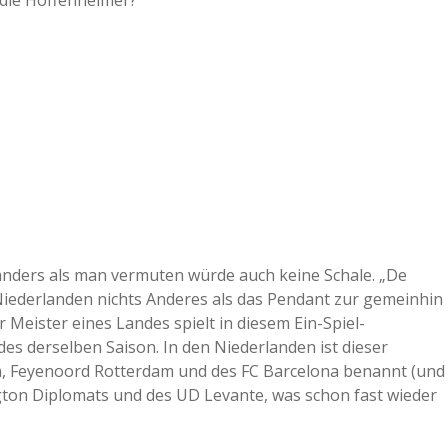
 die Hoffenheimer?
a
a
d
e
anders als man vermuten würde auch keine Schale. „De
n Niederlanden nichts Anderes als das Pendant zur gemeinhin
 Meister eines Landes spielt in diesem Ein-Spiel-
s derselben Saison. In den Niederlanden ist dieser
, Feyenoord Rotterdam und des FC Barcelona benannt (und
gton Diplomats und des UD Levante, was schon fast wieder