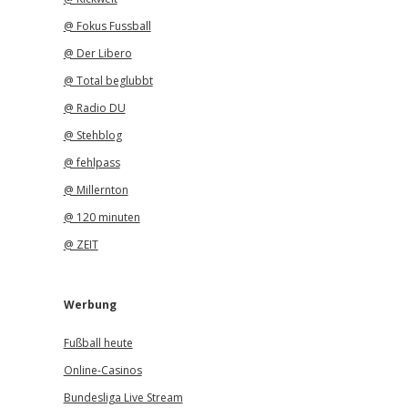
@ Fokus Fussball
@ Der Libero
@ Total beglubbt
@ Radio DU
@ Stehblog
@ fehlpass
@ Millernton
@ 120 minuten
@ ZEIT
Werbung
Fußball heute
Online-Casinos
Bundesliga Live Stream