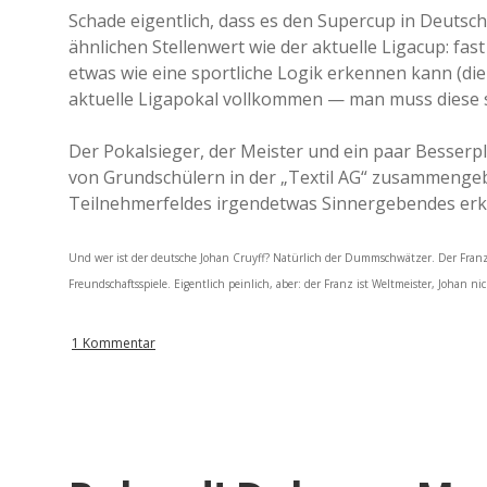
Schade eigentlich, dass es den Supercup in Deutschl
ähnlichen Stellenwert wie der aktuelle Ligacup: f
etwas wie eine sportliche Logik erkennen kann (die b
aktuelle Ligapokal vollkommen — man muss diese 
Der Pokalsieger, der Meister und ein paar Besserpl
von Grundschülern in der „Textil AG“ zusammenge
Teilnehmerfeldes irgendetwas Sinnergebendes er
Und wer ist der deutsche Johan Cruyff? Natürlich der Dummschwätzer. Der Franz-
Freundschaftsspiele. Eigentlich peinlich, aber: der Franz ist Weltmeister, Johan
1 Kommentar