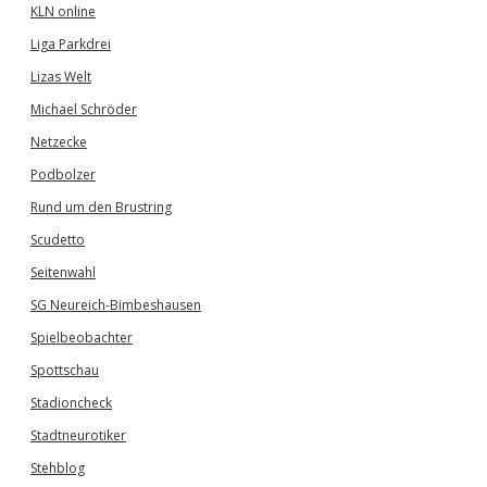
KLN online
Liga Parkdrei
Lizas Welt
Michael Schröder
Netzecke
Podbolzer
Rund um den Brustring
Scudetto
Seitenwahl
SG Neureich-Bimbeshausen
Spielbeobachter
Spottschau
Stadioncheck
Stadtneurotiker
Stehblog