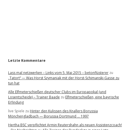
e
b
a
r
Letzte Kommentare
Lass mal netzwerken – Links vom 5. Mai 2015 – betonflüsterer
zu
„Tatort“ — Was Horst Szymaniak mit der Horst-Schimanski-Gasse zu
tun hat
Alle Elfmeterschießen deutscher Clubs im Europapokal (und
Losentscheide) – Trainer Baade
zu
Elfmeterschießen, eine bayrische
Erfindung
live Spiele
zu
Hinter den Kulissen des Knallers Borussia
Mönchengladbach — Borussia Dortmund … 1997
Hertha BSC verpflichtet Armin Reutershahn als neuen Assistenzcoach!