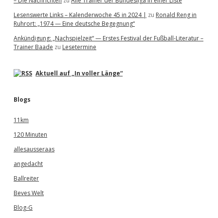
– Die Nachrichten
zu
Alle Trainer der Bundesliga in einer Liste
Lesenswerte Links – Kalenderwoche 45 in 2024 |
zu
Ronald Reng in
Ruhrort: „1974 — Eine deutsche Begegnung“
Ankündigung: „Nachspielzeit“ — Erstes Festival der Fußball-Literatur –
Trainer Baade
zu
Lesetermine
Aktuell auf „In voller Länge“
Blogs
11km
120 Minuten
allesausseraas
angedacht
Ballreiter
Beves Welt
Blog-G