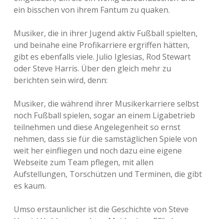
o
ein bisschen von ihrem Fantum zu quaken.
k
a
Musiker, die in ihrer Jugend aktiv Fußball spielten,
l
/
und beinahe eine Profikarriere ergriffen hätten,
E
gibt es ebenfalls viele. Julio Iglesias, Rod Stewart
u
oder Steve Harris. Über den gleich mehr zu
r
o
berichten sein wird, denn:
p
a
Musiker, die während ihrer Musikerkarriere selbst
L
e
noch Fußball spielen, sogar an einem Ligabetrieb
a
teilnehmen und diese Angelegenheit so ernst
g
nehmen, dass sie für die samstäglichen Spiele von
u
e
weit her einfliegen und noch dazu eine eigene
/
Webseite zum Team pflegen, mit allen
M
Aufstellungen, Torschützen und Terminen, die gibt
e
s
es kaum.
s
e
Umso erstaunlicher ist die Geschichte von Steve
-
P