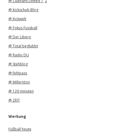
@ Clubfans United 1
,
2
@ Kickschuh-Blog
@ Kickwelt
@ Fokus Fussball
@ Der Libero
@ Total beglubbt
@ Radio DU
@ Stehblog
@ fehlpass
@ Millernton
@ 120 minuten
@ ZEIT
Werbung
Fußball heute