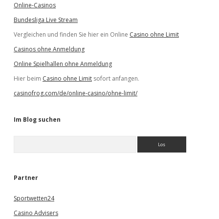
Online-Casinos
Bundesliga Live Stream
Vergleichen und finden Sie hier ein Online
Casino ohne Limit
Casinos ohne Anmeldung
Online Spielhallen ohne Anmeldung
Hier beim
Casino ohne Limit
sofort anfangen.
casinofrog.com/de/online-casino/ohne-limit/
Im Blog suchen
S
u
c
h
e
Partner
n
Sportwetten24
Casino Advisers