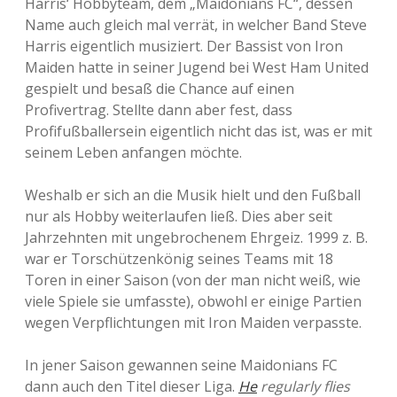
Harris‘ Hobbyteam, dem „Maidonians FC“, dessen
o
Name auch gleich mal verrät, in welcher Band Steve
k
Harris eigentlich musiziert. Der Bassist von Iron
a
l
Maiden hatte in seiner Jugend bei West Ham United
m
gespielt und besaß die Chance auf einen
i
Profivertrag. Stellte dann aber fest, dass
t
m
Profifußballersein eigentlich nicht das ist, was er mit
e
seinem Leben anfangen möchte.
h
r
a
Weshalb er sich an die Musik hielt und den Fußball
l
nur als Hobby weiterlaufen ließ. Dies aber seit
s
Jahrzehnten mit ungebrochenem Ehrgeiz. 1999 z. B.
e
i
war er Torschützenkönig seines Teams mit 18
n
Toren in einer Saison (von der man nicht weiß, wie
e
viele Spiele sie umfasste), obwohl er einige Partien
m
T
wegen Verpflichtungen mit Iron Maiden verpasste.
e
i
In jener Saison gewannen seine Maidonians FC
l
n
dann auch den Titel dieser Liga.
He
regularly flies
e