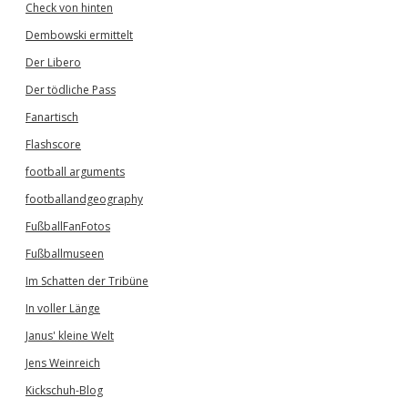
Check von hinten
Dembowski ermittelt
Der Libero
Der tödliche Pass
Fanartisch
Flashscore
football arguments
footballandgeography
FußballFanFotos
Fußballmuseen
Im Schatten der Tribüne
In voller Länge
Janus' kleine Welt
Jens Weinreich
Kickschuh-Blog