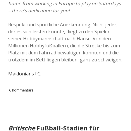
home from working in Europe to play on Saturdays
h
– there’s dedication for you!
m
e
r
Respekt und sportliche Anerkennung. Nicht jeder,
a
der es sich leisten könnte, fliegt zu den Spielen
u
s
seiner Hobbymannschaft nach Hause. Von den
d
Millionen Hobbyfußballern, die die Strecke bis zum
e
Platz mit dem Fahrrad bewältigen könnten und die
m
s
trotzdem im Bett liegen bleiben, ganz zu schweigen.
e
l
Maidonians FC
.
b
e
n
L
6 Kommentare
a
n
d
Britische
Fußball-Stadien für