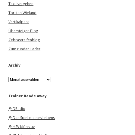
Textilvergehen
Torsten Wieland
Vertikalpass
Übersteiger-Blog
Zebrastreifenblog
Zum runden Leder
Archiv
A
r
c
h
Trainer Baade away
i
v
@ DRadio
@ Das Spiel meines Lebens
@ HSV Klönstuv