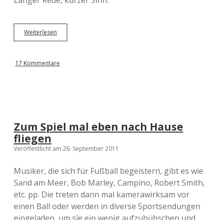
Langer Rede, kurzer Sinn:
Weiterlesen
A
l
l
e
17 Kommentare
H
a
l
b
f
i
n
Zum Spiel mal eben nach Hause
a
fliegen
l
s
Veröffentlicht am 26. September 2011
i
m
Musiker, die sich für Fußball begeistern, gibt es wie
U
Sand am Meer, Bob Marley, Campino, Robert Smith,
E
F
etc. pp. Die treten dann mal kamerawirksam vor
A
einen Ball oder werden in diverse Sportsendungen
-
eingeladen, um sie ein wenig aufzuhübschen und
P