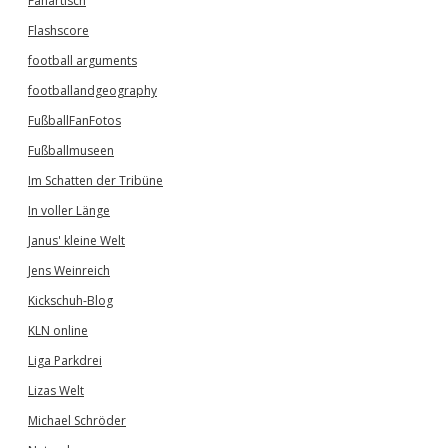
Fanartisch
Flashscore
football arguments
footballandgeography
FußballFanFotos
Fußballmuseen
Im Schatten der Tribüne
In voller Länge
Janus' kleine Welt
Jens Weinreich
Kickschuh-Blog
KLN online
Liga Parkdrei
Lizas Welt
Michael Schröder