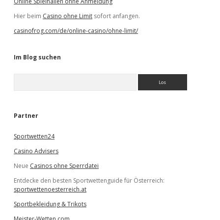
Online Spielhallen ohne Anmeldung
Hier beim
Casino ohne Limit
sofort anfangen.
casinofrog.com/de/online-casino/ohne-limit/
Im Blog suchen
S
u
c
h
e
Partner
n
Sportwetten24
Casino Advisers
Neue
Casinos ohne Sperrdatei
Entdecke den besten Sportwettenguide für Österreich:
sportwettenoesterreich.at
Sportbekleidung & Trikots
Meister-Wetten.com