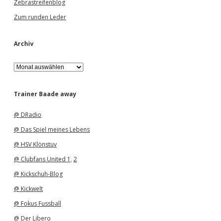
Zebrastreifenblog
Zum runden Leder
Archiv
A
r
c
h
Trainer Baade away
i
v
@ DRadio
@ Das Spiel meines Lebens
@ HSV Klönstuv
@ Clubfans United 1
,
2
@ Kickschuh-Blog
@ Kickwelt
@ Fokus Fussball
@ Der Libero