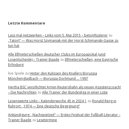
r
Letzte Kommentare
Lass mal netzwerken – Links vom 5. Mai 2015 – betonflüsterer
zu
„Tatort“ — Was Horst Szymaniak mit der Horst-Schimanski-Gasse zu
tun hat
Alle Elfmeterschießen deutscher Clubs im Europapokal (und
Losentscheide) – Trainer Baade
zu
Elfmeterschießen, eine bayrische
Erfindung
live Spiele
zu
Hinter den Kulissen des Knallers Borussia
Mönchengladbach — Borussia Dortmund … 1997
Hertha BSC verpflichtet Armin Reutershahn als neuen Assistenzcoach!
– Die Nachrichten
zu
Alle Trainer der Bundesliga in einer Liste
Lesenswerte Links – Kalenderwoche 45 in 2024 |
zu
Ronald Reng in
Ruhrort: „1974 — Eine deutsche Begegnung“
Ankündigung: „Nachspielzeit“ — Erstes Festival der Fußball-Literatur –
Trainer Baade
zu
Lesetermine