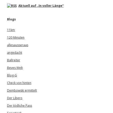
Aktuell auf „In voller Länge“
Blogs
11km
120 Minuten
allesausseraas
angedacht
Ballreiter
Beves Welt
Blog-G
Check von hinten
Dembowski ermittelt
Der Libero
Der tödliche Pass