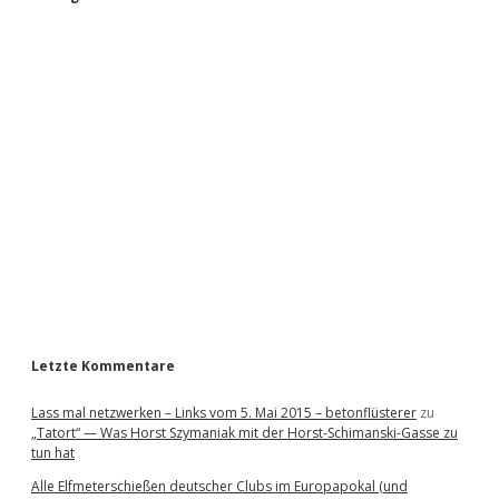
S
i
d
e
b
a
r
Letzte Kommentare
Lass mal netzwerken – Links vom 5. Mai 2015 – betonflüsterer
zu
„Tatort“ — Was Horst Szymaniak mit der Horst-Schimanski-Gasse zu
tun hat
Alle Elfmeterschießen deutscher Clubs im Europapokal (und