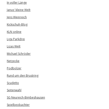
In voller Länge
Janus' kleine Welt
Jens Weinreich
Kickschuh-Blog
KLN online
Liga Parkdrei
Lizas Welt
Michael Schröder
Netzecke
Podbolzer
Rund um den Brustring
Scudetto
Seitenwahl
SG Neureich-Bimbeshausen
Spielbeobachter