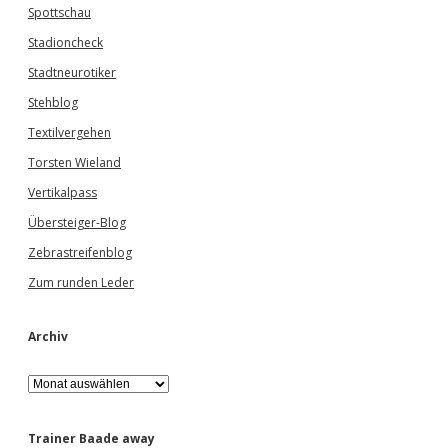
Spottschau
Stadioncheck
Stadtneurotiker
Stehblog
Textilvergehen
Torsten Wieland
Vertikalpass
Übersteiger-Blog
Zebrastreifenblog
Zum runden Leder
Archiv
A
r
c
h
Trainer Baade away