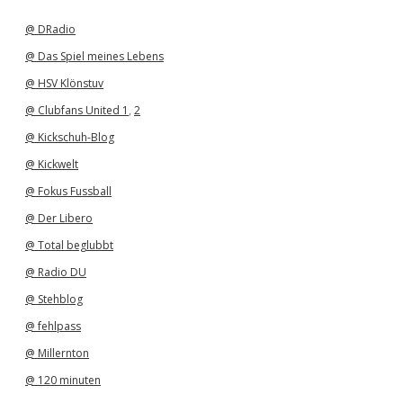
i
v
@ DRadio
@ Das Spiel meines Lebens
@ HSV Klönstuv
@ Clubfans United 1
,
2
@ Kickschuh-Blog
@ Kickwelt
@ Fokus Fussball
@ Der Libero
@ Total beglubbt
@ Radio DU
@ Stehblog
@ fehlpass
@ Millernton
@ 120 minuten