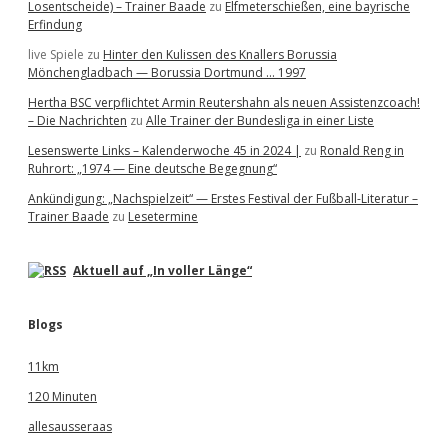
Losentscheide) – Trainer Baade
zu
Elfmeterschießen, eine bayrische
Erfindung
live Spiele
zu
Hinter den Kulissen des Knallers Borussia
Mönchengladbach — Borussia Dortmund … 1997
Hertha BSC verpflichtet Armin Reutershahn als neuen Assistenzcoach!
– Die Nachrichten
zu
Alle Trainer der Bundesliga in einer Liste
Lesenswerte Links – Kalenderwoche 45 in 2024 |
zu
Ronald Reng in
Ruhrort: „1974 — Eine deutsche Begegnung“
Ankündigung: „Nachspielzeit“ — Erstes Festival der Fußball-Literatur –
Trainer Baade
zu
Lesetermine
Aktuell auf „In voller Länge“
Blogs
11km
120 Minuten
allesausseraas