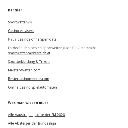
h
e
Partner
n
Sportwetten24
Casino Advisers
Neue
Casinos ohne Sperrdatei
Entdecke den besten Sportwettenguide für Österreich:
sportwettenoesterreich.at
Sportbekleidung & Trikots
Meister-Wetten.com
Bestercasinomentor.com
Online Casino Spielautomaten
Was man wissen muss
Alle Aaustragungsorte der EM 2020
Alle Absteiger der Bundesliga