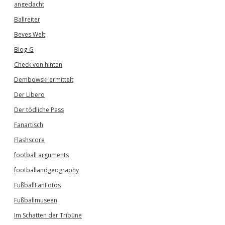
angedacht
Ballreiter
Beves Welt
Blog-G
Check von hinten
Dembowski ermittelt
Der Libero
Der tödliche Pass
Fanartisch
Flashscore
football arguments
footballandgeography
FußballFanFotos
Fußballmuseen
Im Schatten der Tribüne