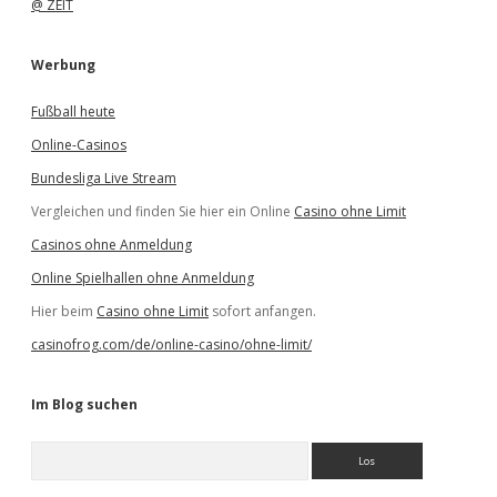
@ ZEIT
Werbung
Fußball heute
Online-Casinos
Bundesliga Live Stream
Vergleichen und finden Sie hier ein Online
Casino ohne Limit
Casinos ohne Anmeldung
Online Spielhallen ohne Anmeldung
Hier beim
Casino ohne Limit
sofort anfangen.
casinofrog.com/de/online-casino/ohne-limit/
Im Blog suchen
S
u
c