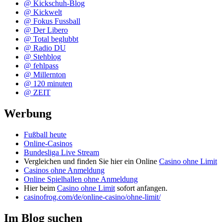
@ Kickschuh-Blog
@ Kickwelt
@ Fokus Fussball
@ Der Libero
@ Total beglubbt
@ Radio DU
@ Stehblog
@ fehlpass
@ Millernton
@ 120 minuten
@ ZEIT
Werbung
Fußball heute
Online-Casinos
Bundesliga Live Stream
Vergleichen und finden Sie hier ein Online
Casino ohne Limit
Casinos ohne Anmeldung
Online Spielhallen ohne Anmeldung
Hier beim
Casino ohne Limit
sofort anfangen.
casinofrog.com/de/online-casino/ohne-limit/
Im Blog suchen