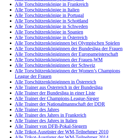
Alle Torschützenkönige in Frankreich
Alle Torschützenkönige in Italien
Alle Torschützenkönige in Portugal
Alle Torschützenkönige in Schottland
Alle Torschützenkönige in Schweden
Alle Torschützenkönige in Spanien
Alle Torschützenkönige in Österreich
Alle Torschützenköniginnen bei Olympischen Spielen
Alle Torschützenköniginnen der Bundesliga der Frauen
Alle Torschützenköniginnen der Europameisterschaft
Alle Torschützenköniginnen der Frauen-WM
Alle Torschützenköniginnen der Schweiz
Alle Torschützenköniginnen der Women’s Champions
League der Frauen
Alle Torschützenköniginnen in Österreich
Alle Trainer aus Österreich in der Bundesliga
Alle Trainer der Bundesliga in einer Liste
Alle Trainer der Champions-League-Sieger
Alle Trainer der Nationalmannschaft der DDR
Alle Trainer des Jahres
Alle Trainer des Jahres in Frankreich
Alle Trainer des Jahres in Italien
Alle Trainer von DFB-Pokal-Siegern
Alle Trikot-Ausrüster der WM-Teilnehmer 2010
Alle Trikot-Ausrüster der WM-Teilnehmer 2014