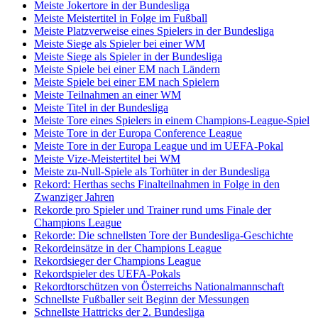
Meiste Jokertore in der Bundesliga
Meiste Meistertitel in Folge im Fußball
Meiste Platzverweise eines Spielers in der Bundesliga
Meiste Siege als Spieler bei einer WM
Meiste Siege als Spieler in der Bundesliga
Meiste Spiele bei einer EM nach Ländern
Meiste Spiele bei einer EM nach Spielern
Meiste Teilnahmen an einer WM
Meiste Titel in der Bundesliga
Meiste Tore eines Spielers in einem Champions-League-Spiel
Meiste Tore in der Europa Conference League
Meiste Tore in der Europa League und im UEFA-Pokal
Meiste Vize-Meistertitel bei WM
Meiste zu-Null-Spiele als Torhüter in der Bundesliga
Rekord: Herthas sechs Finalteilnahmen in Folge in den
Zwanziger Jahren
Rekorde pro Spieler und Trainer rund ums Finale der
Champions League
Rekorde: Die schnellsten Tore der Bundesliga-Geschichte
Rekordeinsätze in der Champions League
Rekordsieger der Champions League
Rekordspieler des UEFA-Pokals
Rekordtorschützen von Österreichs Nationalmannschaft
Schnellste Fußballer seit Beginn der Messungen
Schnellste Hattricks der 2. Bundesliga