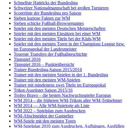
Schnellste Hattricks der Bundesliga
Schweizer Nationalmannschaft bei großen Turnieren
Scorerliste der Bundesliga pro Saison
Sieben kuriose Fakten zur WM
Sieben schicke Fußball-Browsergames
Spieler mit den meisten Deutschen Meisterschaften
Spieler mit den meisten Einsätzen bei einer WM
Spieler mit den meisten Titeln bei der Klub-WM
Spieler mit den meisten Toren in der Champions League bzw.
im Europapokal der Landesmeister
Teuerste Transfers der Fußballgeschichte
Tippspiel 2016
Tippspiel 2016 – Punkteübersicht
Trainer Bundesliga-Saison 2015/2016
Trainer mit den meisten Spielen in der 1. Bundesliga
Trainer mit den meisten WM-Spielen
Trainer mit mindestens zwei Titeln im Europapokal
Trikot-Ausrüster Saison 2015/16
Trofeo Bravo – die besten Nachwuchsspieler Europas
WM 2014 – die früheren WM-Trikots aller WM-Teilnehmer
WM 2014 — Alle WM-Spielorte als Liste
WM 2022 – Spielplan zum Ausdrucken
WM-Abschneiden der Gastgeber
WM-Spiele mit den meisten Toren
WM-Spielplan 2010 zum Ausdrucken, Aufhängen, Ausfüllen