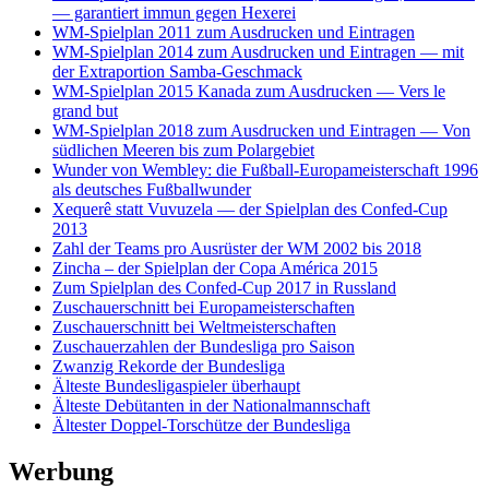
— garantiert immun gegen Hexerei
WM-Spielplan 2011 zum Ausdrucken und Eintragen
WM-Spielplan 2014 zum Ausdrucken und Eintragen — mit
der Extraportion Samba-Geschmack
WM-Spielplan 2015 Kanada zum Ausdrucken — Vers le
grand but
WM-Spielplan 2018 zum Ausdrucken und Eintragen — Von
südlichen Meeren bis zum Polargebiet
Wunder von Wembley: die Fußball-Europameisterschaft 1996
als deutsches Fußballwunder
Xequerê statt Vuvuzela — der Spielplan des Confed-Cup
2013
Zahl der Teams pro Ausrüster der WM 2002 bis 2018
Zincha – der Spielplan der Copa América 2015
Zum Spielplan des Confed-Cup 2017 in Russland
Zuschauerschnitt bei Europameisterschaften
Zuschauerschnitt bei Weltmeisterschaften
Zuschauerzahlen der Bundesliga pro Saison
Zwanzig Rekorde der Bundesliga
Älteste Bundesligaspieler überhaupt
Älteste Debütanten in der Nationalmannschaft
Ältester Doppel-Torschütze der Bundesliga
Werbung