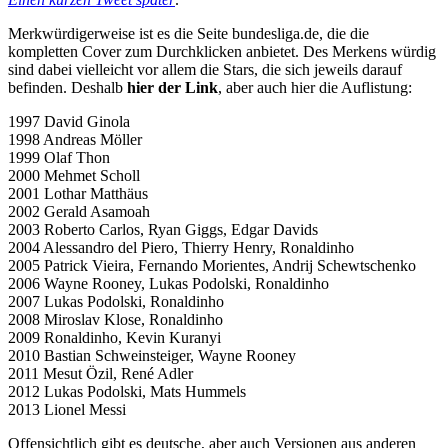
Merkwürdigerweise ist es die Seite bundesliga.de, die die
kompletten Cover zum Durchklicken anbietet. Des Merkens würdig
sind dabei vielleicht vor allem die Stars, die sich jeweils darauf
befinden. Deshalb
hier der Link
, aber auch hier die Auflistung:
1997 David Ginola
1998 Andreas Möller
1999 Olaf Thon
2000 Mehmet Scholl
2001 Lothar Matthäus
2002 Gerald Asamoah
2003 Roberto Carlos, Ryan Giggs, Edgar Davids
2004 Alessandro del Piero, Thierry Henry, Ronaldinho
2005 Patrick Vieira, Fernando Morientes, Andrij Schewtschenko
2006 Wayne Rooney, Lukas Podolski, Ronaldinho
2007 Lukas Podolski, Ronaldinho
2008 Miroslav Klose, Ronaldinho
2009 Ronaldinho, Kevin Kuranyi
2010 Bastian Schweinsteiger, Wayne Rooney
2011 Mesut Özil, René Adler
2012 Lukas Podolski, Mats Hummels
2013 Lionel Messi
Offensichtlich gibt es deutsche, aber auch Versionen aus anderen