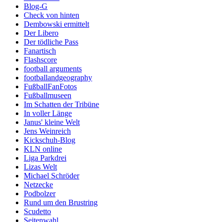
Blog-G
Check von hinten
Dembowski ermittelt
Der Libero
Der tödliche Pass
Fanartisch
Flashscore
football arguments
footballandgeography
FußballFanFotos
Fußballmuseen
Im Schatten der Tribüne
In voller Länge
Janus' kleine Welt
Jens Weinreich
Kickschuh-Blog
KLN online
Liga Parkdrei
Lizas Welt
Michael Schröder
Netzecke
Podbolzer
Rund um den Brustring
Scudetto
Seitenwahl