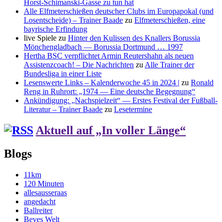
Horst-Schimanski-Gasse zu tun hat
Alle Elfmeterschießen deutscher Clubs im Europapokal (und
Losentscheide) – Trainer Baade
zu
Elfmeterschießen, eine
bayrische Erfindung
live Spiele
zu
Hinter den Kulissen des Knallers Borussia
Mönchengladbach — Borussia Dortmund … 1997
Hertha BSC verpflichtet Armin Reutershahn als neuen
Assistenzcoach! – Die Nachrichten
zu
Alle Trainer der
Bundesliga in einer Liste
Lesenswerte Links – Kalenderwoche 45 in 2024 |
zu
Ronald
Reng in Ruhrort: „1974 — Eine deutsche Begegnung“
Ankündigung: „Nachspielzeit“ — Erstes Festival der Fußball-
Literatur – Trainer Baade
zu
Lesetermine
Aktuell auf „In voller Länge“
Blogs
11km
120 Minuten
allesausseraas
angedacht
Ballreiter
Beves Welt