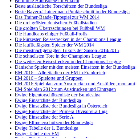
Berühmte Handspiele im Fußball
Beste ausländische Torschützen der Bundesliga
Beste Bayern-Trainer nach Punkteschnitt in der Bundesliga
Das Trainer-Baade-Tippspiel zur WM 2014
Die drei größten deutschen Fußballstadien
Die größten Überraschungen bei Fußball-WM
Die Handicaps einiger Fußball-Profis
Die kürzesten Reisestrecken in der Champions League
Die lauffleißigsten Spieler der WM 2014
Die meistnachgefragten Trikots der Saison 2014/2015
Die schnellsten Tore in der Champions League
Die weitesten Reisestrecken in der Champions League
Dänische Spieler mit den meisten Einsätzen in der Bundesliga
EM 2016 – Alle Stadien der EM in Frankreich
EM 2016 – Spielorte und Gruppen
EM 2016 Spielplan zum Ausdrucken und Ausfüllen, mon ami
EM-Spielplan 2012 zum Ausdrucken und Eintragen
Ewige Eigentorschützenliste der Bundesliga
Ewige Einsatzliste der Bundesliga
Ewige Einsatzliste der Bundesliga in Österreich
Ewige Einsatzliste der Primera Divison/La Liga
Ewige Einsatzliste der Serie A
Ewige Elfmeterschützen der Bundesliga
Ewige Tabelle der 1. Bundesliga
Ewige Tabelle der EM