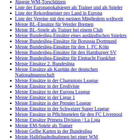
Jüngste WM-Torschützen
Liste der Europapokalsieger als Trainer und als Spieler
Liste der Rekordmeister pro Land in Europa
Liste der Vereine mit den meisten Mitgliedern weltweit
Meiste BL-Einsätze für Werder Bremen
Meiste BL-Spiele als Trainer bei einem Club
Meiste Bundesliga-Einsätze eines ausländischen Spielers
Meiste Bundesliga-Einsätze für Borussia Dortmund
Meiste Bundesliga-Einsätze für den 1. FC Köln
Meiste Bundesliga-Einsätze für den Hamburger SV
Meiste Bundesliga-Einsätze für Eintracht Frankfurt
Meiste Einsätze 2. Bundesliga
Meiste Einsätze als Kapitän der deutschen
Nationalmannschaft
Meiste Einsätze in der Champions League
Meiste Einsätze in der Eredivisie
Meiste Einsätze in der Europa League
Meiste Einsätze in der Ligue 1
Meiste Einsätze in der Premier League
Meiste Einsätze in der Schweizer Super League
Meiste Einsätze in Pflichtspielen für den FC Liverpool
Meiste Einsätze Primera Division / La Liga
Meiste EM-Spiele als Trainer
Meiste Gelbe Karten in der Bundesliga
Meiste Halbfinalteilnahmen bei einer WM