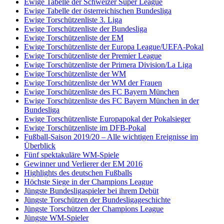
Ewige Tabelle der Schweizer Super League
Ewige Tabelle der österreichischen Bundesliga
Ewige Torschützenliste 3. Liga
Ewige Torschützenliste der Bundesliga
Ewige Torschützenliste der EM
Ewige Torschützenliste der Europa League/UEFA-Pokal
Ewige Torschützenliste der Premier League
Ewige Torschützenliste der Primera Division/La Liga
Ewige Torschützenliste der WM
Ewige Torschützenliste der WM der Frauen
Ewige Torschützenliste des FC Bayern München
Ewige Torschützenliste des FC Bayern München in der
Bundesliga
Ewige Torschützenliste Europapokal der Pokalsieger
Ewige Torschützenliste im DFB-Pokal
Fußball-Saison 2019/20 – Alle wichtigen Ereignisse im
Überblick
Fünf spektakuläre WM-Spiele
Gewinner und Verlierer der EM 2016
Highlights des deutschen Fußballs
Höchste Siege in der Champions League
Jüngste Bundesligaspieler bei ihrem Debüt
Jüngste Torschützen der Bundesligageschichte
Jüngste Torschützen der Champions League
Jüngste WM-Spieler