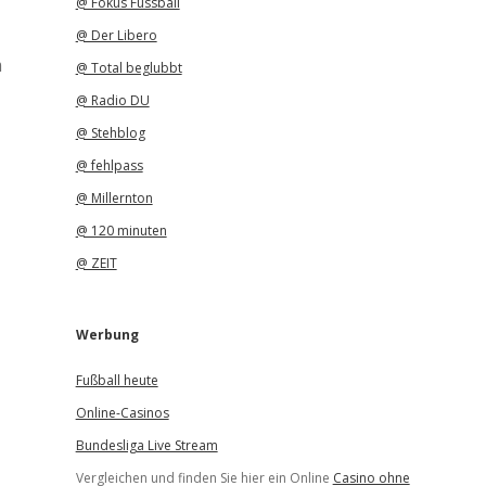
@ Fokus Fussball
@ Der Libero
m
@ Total beglubbt
@ Radio DU
@ Stehblog
@ fehlpass
@ Millernton
@ 120 minuten
@ ZEIT
Werbung
Fußball heute
Online-Casinos
Bundesliga Live Stream
Vergleichen und finden Sie hier ein Online
Casino ohne