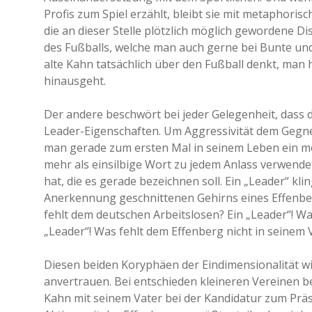
Profis zum Spiel erzählt, bleibt sie mit metaphor
die an dieser Stelle plötzlich möglich gewordene D
des Fußballs, welche man auch gerne bei Bunte und
alte Kahn tatsächlich über den Fußball denkt, man h
hinausgeht.
Der andere beschwört bei jeder Gelegenheit, dass d
Leader-Eigenschaften. Um Aggressivität dem Gegne
man gerade zum ersten Mal in seinem Leben ein meh
mehr als einsilbige Wort zu jedem Anlass verwendet,
hat, die es gerade bezeichnen soll. Ein „Leader“ klin
Anerkennung geschnittenen Gehirns eines Effenber
fehlt dem deutschen Arbeitslosen? Ein „Leader“! Was 
„Leader“! Was fehlt dem Effenberg nicht in seinem 
Diesen beiden Koryphäen der Eindimensionalität wi
anvertrauen. Bei entschieden kleineren Vereinen 
Kahn mit seinem Vater bei der Kandidatur zum Präs