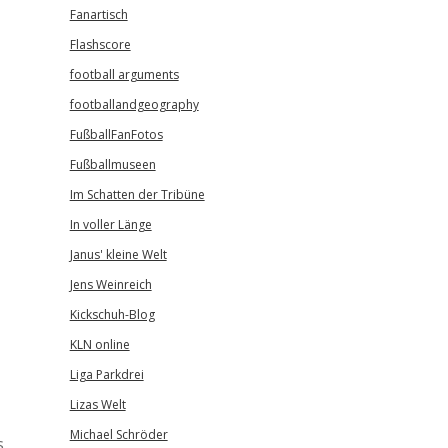
Fanartisch
Flashscore
football arguments
footballandgeography
FußballFanFotos
Fußballmuseen
Im Schatten der Tribüne
In voller Länge
Janus' kleine Welt
Jens Weinreich
Kickschuh-Blog
KLN online
Liga Parkdrei
Lizas Welt
Michael Schröder
s