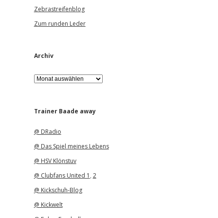
Zebrastreifenblog
Zum runden Leder
Archiv
A
r
c
h
i
Trainer Baade away
v
@ DRadio
@ Das Spiel meines Lebens
@ HSV Klönstuv
@ Clubfans United 1
,
2
@ Kickschuh-Blog
@ Kickwelt