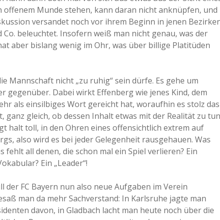
isch offenem Munde stehen, kann daran nicht anknüpfen, und
iskussion versandet noch vor ihrem Beginn in jenen Bezirke
 Co. beleuchtet. Insofern weiß man nicht genau, was der
at aber bislang wenig im Ohr, was über billige Platitüden
ie Mannschaft nicht „zu ruhig“ sein dürfe. Es gehe um
r gegenüber. Dabei wirkt Effenberg wie jenes Kind, dem
r als einsilbiges Wort gereicht hat, woraufhin es stolz das
 ganz gleich, ob dessen Inhalt etwas mit der Realität zu tu
gt halt toll, in den Ohren eines offensichtlich extrem auf
gs, also wird es bei jeder Gelegenheit rausgehauen. Was
fehlt all denen, die schon mal ein Spiel verlieren? Ein
Vokabular? Ein „Leader“!
ll der FC Bayern nun also neue Aufgaben im Verein
besaß man da mehr Sachverstand: In Karlsruhe jagte man
identen davon, in Gladbach lacht man heute noch über die