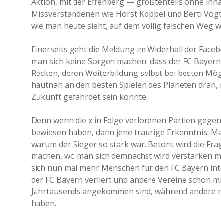
Aktion, mit der Effenberg — größtenteils ohne i
Missverstandenen wie Horst Köppel und Berti Vogt
wie man heute sieht, auf dem völlig falschen Weg w
Einerseits geht die Meldung im Widerhall der Face
man sich keine Sorgen machen, dass der FC Bayern
Recken, deren Weiterbildung selbst bei besten Mög
hautnah an den besten Spielen des Planeten dran,
Zukunft gefährdet sein könnte.
Denn wenn die x in Folge verlorenen Partien geg
bewiesen haben, dann jene traurige Erkenntnis: Ma
warum der Sieger so stark war. Betont wird die Fr
machen, wo man sich demnächst wird verstärken m
sich nun mal mehr Menschen für den FC Bayern inte
der FC Bayern verliert und andere Vereine schon m
Jahrtausends angekommen sind, während andere noc
haben.