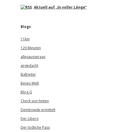
Aktuell auf „In voller Länge“
Blogs
11km
120 Minuten
allesausseraas
angedacht
Ballreiter
Beves Welt
Blog-G
Check von hinten
Dembowski ermittelt
Der Libero
Der tödliche Pass