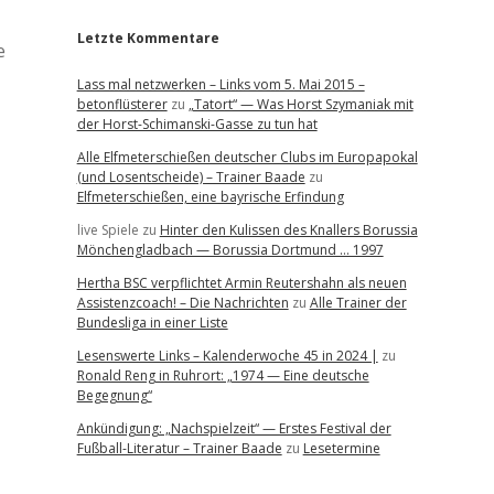
Letzte Kommentare
e
Lass mal netzwerken – Links vom 5. Mai 2015 –
betonflüsterer
zu
„Tatort“ — Was Horst Szymaniak mit
der Horst-Schimanski-Gasse zu tun hat
Alle Elfmeterschießen deutscher Clubs im Europapokal
(und Losentscheide) – Trainer Baade
zu
Elfmeterschießen, eine bayrische Erfindung
live Spiele
zu
Hinter den Kulissen des Knallers Borussia
Mönchengladbach — Borussia Dortmund … 1997
Hertha BSC verpflichtet Armin Reutershahn als neuen
Assistenzcoach! – Die Nachrichten
zu
Alle Trainer der
Bundesliga in einer Liste
Lesenswerte Links – Kalenderwoche 45 in 2024 |
zu
Ronald Reng in Ruhrort: „1974 — Eine deutsche
Begegnung“
Ankündigung: „Nachspielzeit“ — Erstes Festival der
Fußball-Literatur – Trainer Baade
zu
Lesetermine