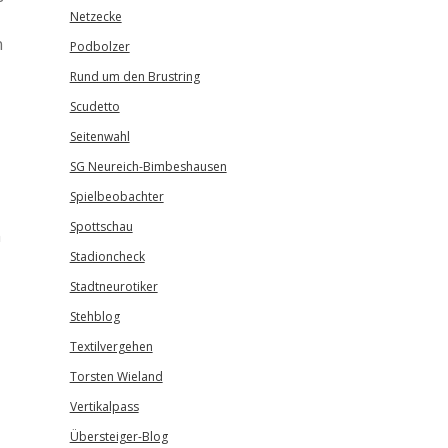
Netzecke
n
Podbolzer
Rund um den Brustring
Scudetto
Seitenwahl
SG Neureich-Bimbeshausen
Spielbeobachter
Spottschau
n
Stadioncheck
Stadtneurotiker
Stehblog
Textilvergehen
Torsten Wieland
Vertikalpass
Übersteiger-Blog