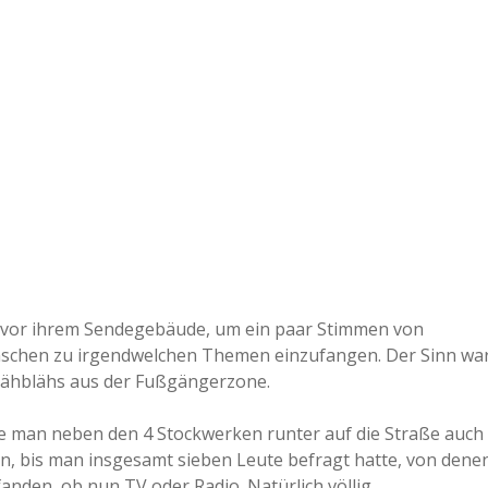
e
r
B
a
a
d
 vor ihrem Sendegebäude, um ein paar Stimmen von
enschen zu irgendwelchen Themen einzufangen. Der Sinn wa
e
Blähblähs aus der Fußgängerzone.
ste man neben den 4 Stockwerken runter auf die Straße auch
, bis man insgesamt sieben Leute befragt hatte, von dene
anden, ob nun TV oder Radio. Natürlich völlig