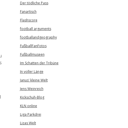
Der tödliche Pass
Fanartisch
Flashscore
football arguments
footballandgeography
FußballFanFotos
Fußballmuseen
u
s
Im Schatten der Tribüne
In voller Länge
Janus' kleine Welt
Jens Weinreich
l
Kickschuh-Blog
KLN online
Liga Parkdrei
Lizas Welt