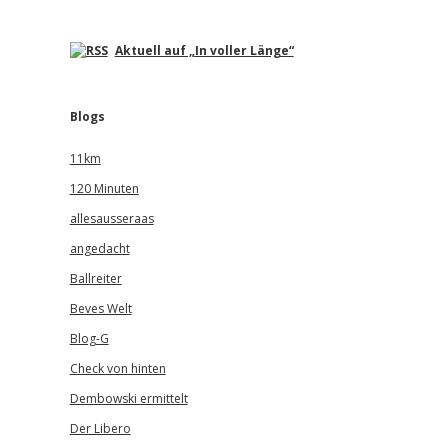
Aktuell auf „In voller Länge“
Blogs
11km
120 Minuten
allesausseraas
angedacht
Ballreiter
Beves Welt
Blog-G
Check von hinten
Dembowski ermittelt
Der Libero