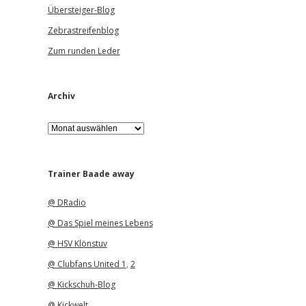
Übersteiger-Blog
Zebrastreifenblog
Zum runden Leder
Archiv
A
r
c
h
i
Trainer Baade away
v
@ DRadio
@ Das Spiel meines Lebens
@ HSV Klönstuv
@ Clubfans United 1
,
2
@ Kickschuh-Blog
@ Kickwelt