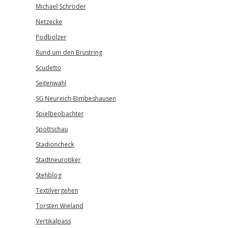
Michael Schröder
Netzecke
Podbolzer
Rund um den Brustring
Scudetto
Seitenwahl
SG Neureich-Bimbeshausen
Spielbeobachter
Spottschau
Stadioncheck
Stadtneurotiker
Stehblog
Textilvergehen
Torsten Wieland
Vertikalpass