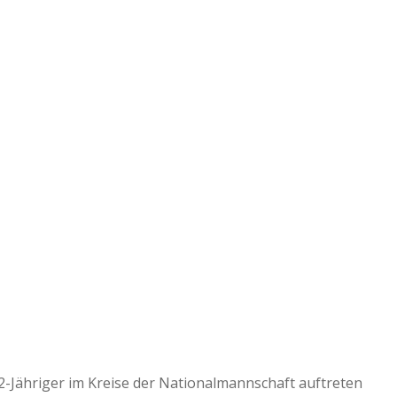
a
a
d
e
12-Jähriger im Kreise der Nationalmannschaft auftreten