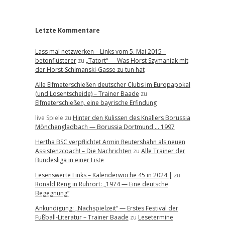
r
Letzte Kommentare
Lass mal netzwerken – Links vom 5. Mai 2015 –
betonflüsterer
zu
„Tatort“ — Was Horst Szymaniak mit
der Horst-Schimanski-Gasse zu tun hat
Alle Elfmeterschießen deutscher Clubs im Europapokal
(und Losentscheide) – Trainer Baade
zu
Elfmeterschießen, eine bayrische Erfindung
live Spiele
zu
Hinter den Kulissen des Knallers Borussia
Mönchengladbach — Borussia Dortmund … 1997
Hertha BSC verpflichtet Armin Reutershahn als neuen
Assistenzcoach! – Die Nachrichten
zu
Alle Trainer der
Bundesliga in einer Liste
Lesenswerte Links – Kalenderwoche 45 in 2024 |
zu
Ronald Reng in Ruhrort: „1974 — Eine deutsche
Begegnung“
Ankündigung: „Nachspielzeit“ — Erstes Festival der
Fußball-Literatur – Trainer Baade
zu
Lesetermine