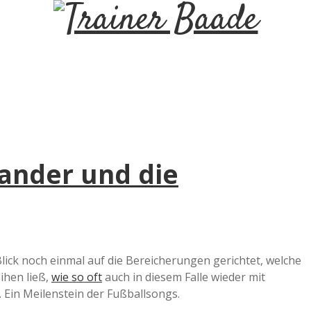
T
r
a
i
ander und die
n
e
r
lick noch einmal auf die Bereicherungen gerichtet, welche
ihen ließ,
wie so oft
auch in diesem Falle wieder mit
B
 Ein Meilenstein der Fußballsongs.