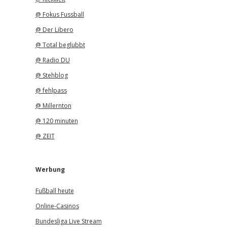
@ Fokus Fussball
@ Der Libero
@ Total beglubbt
@ Radio DU
@ Stehblog
@ fehlpass
@ Millernton
@ 120 minuten
@ ZEIT
Werbung
Fußball heute
Online-Casinos
Bundesliga Live Stream