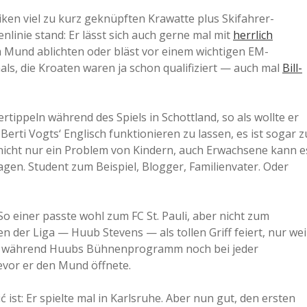
iken viel zu kurz geknüpften Krawatte plus Skifahrer-
nlinie stand: Er lässt sich auch gerne mal mit
herrlich
 Mund ablichten oder bläst vor einem wichtigen EM-
als, die Kroaten waren ja schon qualifiziert — auch mal
Bill-
tippeln während des Spiels in Schottland, so als wollte er
 Berti Vogts‘ Englisch funktionieren zu lassen, es ist sogar z
nicht nur ein Problem von Kindern, auch Erwachsene kann e
gen. Student zum Beispiel, Blogger, Familienvater. Oder
So einer passte wohl zum FC St. Pauli, aber nicht zum
der Liga — Huub Stevens — als tollen Griff feiert, nur wei
ll, während Huubs Bühnenprogramm noch bei jeder
evor er den Mund öffnete.
ić ist: Er spielte mal in Karlsruhe. Aber nun gut, den ersten