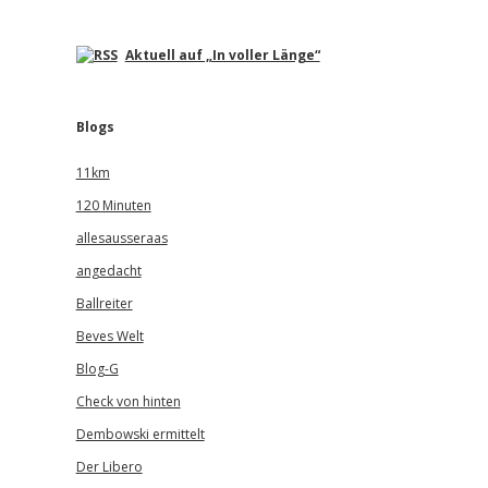
Aktuell auf „In voller Länge“
Blogs
11km
120 Minuten
allesausseraas
angedacht
Ballreiter
Beves Welt
Blog-G
Check von hinten
Dembowski ermittelt
Der Libero