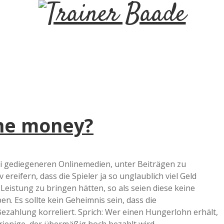
T
r
a
i
 the money?
n
e
ei gediegeneren Onlinemedien, unter Beiträgen zu
 ereifern, dass die Spieler ja so unglaublich viel Geld
r
eistung zu bringen hätten, so als seien diese keine
n. Es sollte kein Geheimnis sein, dass die
B
zahlung korreliert. Sprich: Wer einen Hungerlohn erhält,