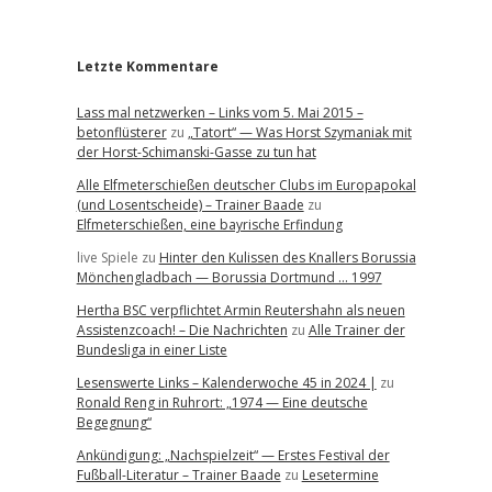
r
Letzte Kommentare
Lass mal netzwerken – Links vom 5. Mai 2015 –
betonflüsterer
zu
„Tatort“ — Was Horst Szymaniak mit
der Horst-Schimanski-Gasse zu tun hat
Alle Elfmeterschießen deutscher Clubs im Europapokal
(und Losentscheide) – Trainer Baade
zu
Elfmeterschießen, eine bayrische Erfindung
live Spiele
zu
Hinter den Kulissen des Knallers Borussia
Mönchengladbach — Borussia Dortmund … 1997
Hertha BSC verpflichtet Armin Reutershahn als neuen
Assistenzcoach! – Die Nachrichten
zu
Alle Trainer der
Bundesliga in einer Liste
Lesenswerte Links – Kalenderwoche 45 in 2024 |
zu
Ronald Reng in Ruhrort: „1974 — Eine deutsche
Begegnung“
Ankündigung: „Nachspielzeit“ — Erstes Festival der
Fußball-Literatur – Trainer Baade
zu
Lesetermine