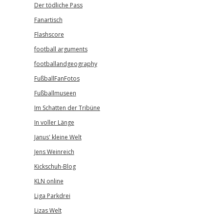
Der tödliche Pass
Fanartisch
Flashscore
football arguments
footballandgeography
FußballFanFotos
Fußballmuseen
Im Schatten der Tribüne
In voller Länge
Janus' kleine Welt
Jens Weinreich
Kickschuh-Blog
KLN online
Liga Parkdrei
Lizas Welt