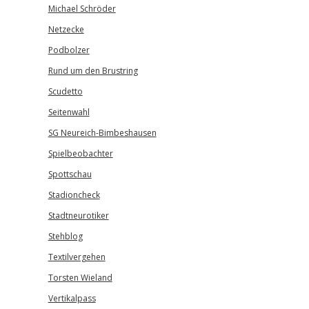
Michael Schröder
Netzecke
Podbolzer
Rund um den Brustring
Scudetto
Seitenwahl
SG Neureich-Bimbeshausen
Spielbeobachter
Spottschau
Stadioncheck
Stadtneurotiker
Stehblog
Textilvergehen
Torsten Wieland
Vertikalpass