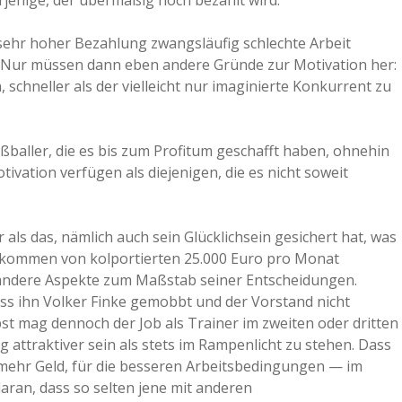
erjenige, der übermäßig hoch bezahlt wird.
a
 sehr hoher Bezahlung zwangsläufig schlechte Arbeit
n. Nur müssen dann eben andere Gründe zur Motivation her:
a
, schneller als der vielleicht nur imaginierte Konkurrent zu
d
ßballer, die es bis zum Profitum geschafft haben, ohnehin
ivation verfügen als diejenigen, die es nicht soweit
e
als das, nämlich auch sein Glücklichsein gesichert hat, was
inkommen von kolportierten 25.000 Euro pro Monat
ndere Aspekte zum Maßstab seiner Entscheidungen.
ass ihn Volker Finke gemobbt und der Vorstand nicht
st mag dennoch der Job als Trainer im zweiten oder dritten
 attraktiver sein als stets im Rampenlicht zu stehen. Dass
mehr Geld, für die besseren Arbeitsbedingungen — im
daran, dass so selten jene mit anderen