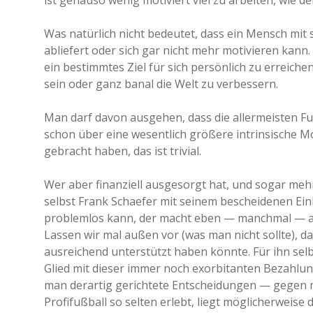
ist genauso wenig motiviert viel zu arbeiten, wie d
Was natürlich nicht bedeutet, dass ein Mensch mit
abliefert oder sich gar nicht mehr motivieren kan
ein bestimmtes Ziel für sich persönlich zu erreichen
sein oder ganz banal die Welt zu verbessern.
Man darf davon ausgehen, dass die allermeisten Fu
schon über eine wesentlich größere intrinsische Mot
gebracht haben, das ist trivial.
Wer aber finanziell ausgesorgt hat, und sogar mehr 
selbst Frank Schaefer mit seinem bescheidenen E
problemlos kann, der macht eben — manchmal — a
Lassen wir mal außen vor (was man nicht sollte), d
ausreichend unterstützt haben könnte. Für ihn selb
Glied mit dieser immer noch exorbitanten Bezahlung
man derartig gerichtete Entscheidungen — gegen 
Profifußball so selten erlebt, liegt möglicherweise 