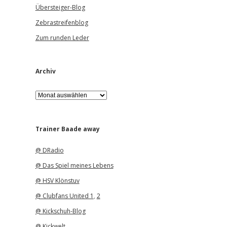
Übersteiger-Blog
Zebrastreifenblog
Zum runden Leder
Archiv
A
r
c
h
i
Trainer Baade away
v
@ DRadio
@ Das Spiel meines Lebens
@ HSV Klönstuv
@ Clubfans United 1
,
2
@ Kickschuh-Blog
@ Kickwelt