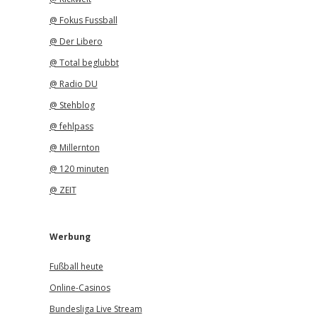
@ Fokus Fussball
@ Der Libero
@ Total beglubbt
@ Radio DU
@ Stehblog
@ fehlpass
@ Millernton
@ 120 minuten
@ ZEIT
Werbung
Fußball heute
Online-Casinos
Bundesliga Live Stream