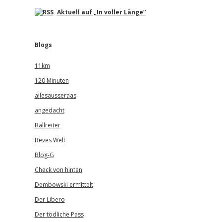
Aktuell auf „In voller Länge“
Blogs
11km
120 Minuten
allesausseraas
angedacht
Ballreiter
Beves Welt
Blog-G
Check von hinten
Dembowski ermittelt
Der Libero
Der tödliche Pass