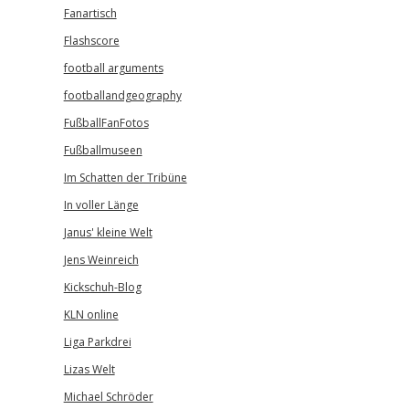
Fanartisch
Flashscore
football arguments
footballandgeography
FußballFanFotos
Fußballmuseen
Im Schatten der Tribüne
In voller Länge
Janus' kleine Welt
Jens Weinreich
Kickschuh-Blog
KLN online
Liga Parkdrei
Lizas Welt
Michael Schröder