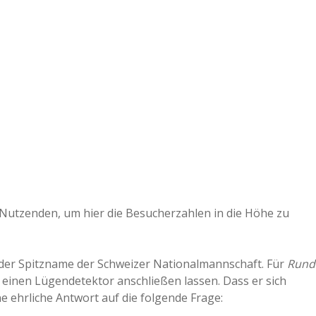
e
r
B
a
a
d
le-Nutzenden, um hier die Besucherzahlen in die Höhe zu
e
t der Spitzname der Schweizer Nationalmannschaft. Für
Rund
an einen Lügendetektor anschließen lassen. Dass er sich
e ehrliche Antwort auf die folgende Frage: