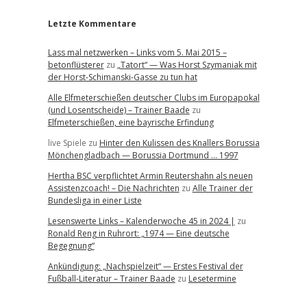
Letzte Kommentare
Lass mal netzwerken – Links vom 5. Mai 2015 –
betonflüsterer
zu
„Tatort“ — Was Horst Szymaniak mit
der Horst-Schimanski-Gasse zu tun hat
Alle Elfmeterschießen deutscher Clubs im Europapokal
(und Losentscheide) – Trainer Baade
zu
Elfmeterschießen, eine bayrische Erfindung
live Spiele
zu
Hinter den Kulissen des Knallers Borussia
Mönchengladbach — Borussia Dortmund … 1997
Hertha BSC verpflichtet Armin Reutershahn als neuen
Assistenzcoach! – Die Nachrichten
zu
Alle Trainer der
Bundesliga in einer Liste
Lesenswerte Links – Kalenderwoche 45 in 2024 |
zu
Ronald Reng in Ruhrort: „1974 — Eine deutsche
Begegnung“
Ankündigung: „Nachspielzeit“ — Erstes Festival der
Fußball-Literatur – Trainer Baade
zu
Lesetermine