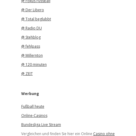
@ Fokus Fussball
@ Der Libero
@ Total beglubbt
@ Radio DU
@ Stehblog
@ fehlpass
@ Millernton
@ 120 minuten
@ ZEIT
Werbung
Fußball heute
Online-Casinos
Bundesliga Live Stream
Vergleichen und finden Sie hier ein Online
Casino ohne