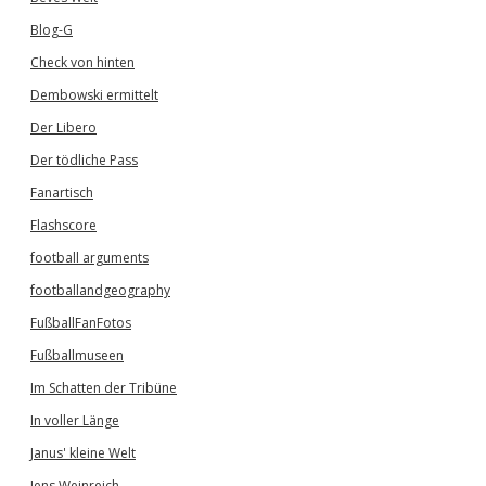
Blog-G
Check von hinten
Dembowski ermittelt
Der Libero
Der tödliche Pass
Fanartisch
Flashscore
football arguments
footballandgeography
FußballFanFotos
Fußballmuseen
Im Schatten der Tribüne
In voller Länge
Janus' kleine Welt
Jens Weinreich