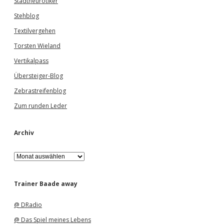
Stadtneurotiker
Stehblog
Textilvergehen
Torsten Wieland
Vertikalpass
Übersteiger-Blog
Zebrastreifenblog
Zum runden Leder
Archiv
A
r
c
h
Trainer Baade away
i
v
@ DRadio
@ Das Spiel meines Lebens