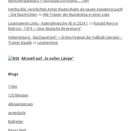
Mönchengladbach — Borussia Dortmund … 1997
Hertha BSC verpflichtet Armin Reutershahn als neuen Assistenzcoach!
– Die Nachrichten
zu
Alle Trainer der Bundesliga in einer Liste
Lesenswerte Links – Kalenderwoche 45 in 2024 |
zu
Ronald Reng in
Ruhrort: „1974 — Eine deutsche Begegnung“
Ankündigung: „Nachspielzeit“ — Erstes Festival der Fußball-Literatur –
Trainer Baade
zu
Lesetermine
Aktuell auf „In voller Länge“
Blogs
11km
120 Minuten
allesausseraas
angedacht
Ballreiter
Beves Welt