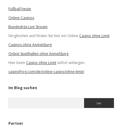
Fußball heute
Online-Casinos
Bundesliga Live Stream
Vergleichen und finden Sie hier ein Online
Casino ohne Limit
Casinos ohne Anmeldung
Online Spielhallen ohne Anmeldung
Hier beim
Casino ohne Limit
sofort anfangen.
casinofrog.com/de/online-casino/ohne-limit/
Im Blog suchen
S
u
c
h
e
Partner
n