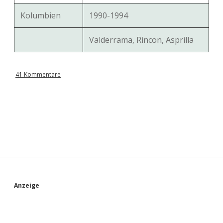
Kolumbien
1990-1994
Valderrama, Rincon, Asprilla
41 Kommentare
S
Anzeige
i