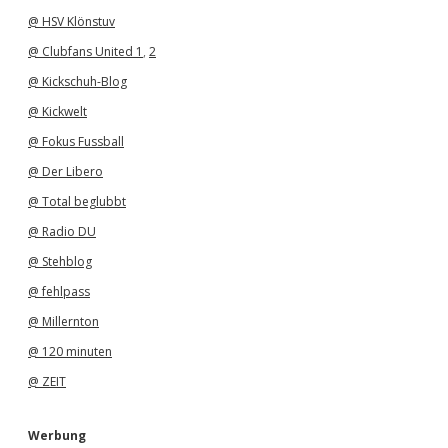
@ HSV Klönstuv
@ Clubfans United 1
,
2
@ Kickschuh-Blog
@ Kickwelt
@ Fokus Fussball
@ Der Libero
@ Total beglubbt
@ Radio DU
@ Stehblog
@ fehlpass
@ Millernton
@ 120 minuten
@ ZEIT
Werbung