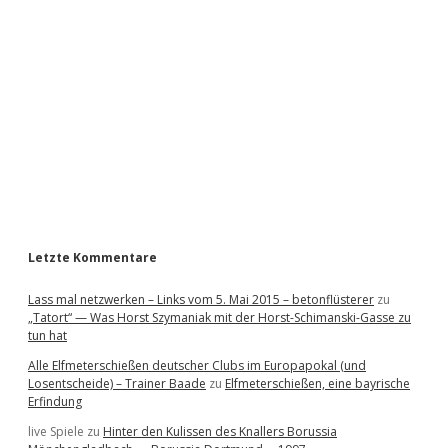
d
e
b
a
r
Letzte Kommentare
Lass mal netzwerken – Links vom 5. Mai 2015 – betonflüsterer
zu
„Tatort“ — Was Horst Szymaniak mit der Horst-Schimanski-Gasse zu
tun hat
Alle Elfmeterschießen deutscher Clubs im Europapokal (und
Losentscheide) – Trainer Baade
zu
Elfmeterschießen, eine bayrische
Erfindung
live Spiele
zu
Hinter den Kulissen des Knallers Borussia