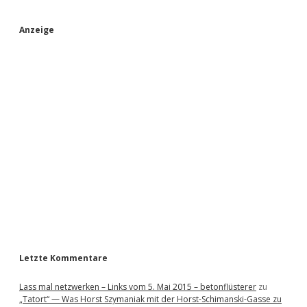
S
Anzeige
i
d
e
b
a
r
Letzte Kommentare
Lass mal netzwerken – Links vom 5. Mai 2015 – betonflüsterer
zu
„Tatort“ — Was Horst Szymaniak mit der Horst-Schimanski-Gasse zu