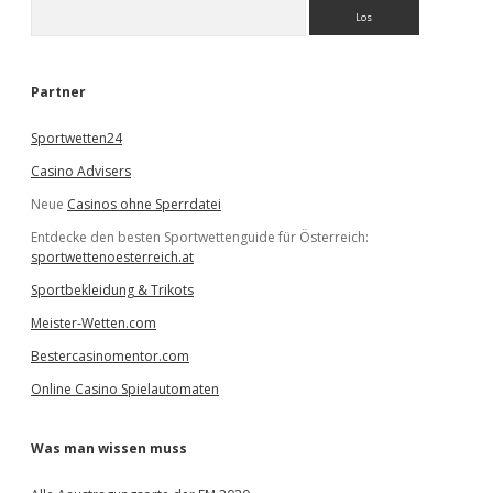
S
u
c
h
e
Partner
n
Sportwetten24
Casino Advisers
Neue
Casinos ohne Sperrdatei
Entdecke den besten Sportwettenguide für Österreich:
sportwettenoesterreich.at
Sportbekleidung & Trikots
Meister-Wetten.com
Bestercasinomentor.com
Online Casino Spielautomaten
Was man wissen muss