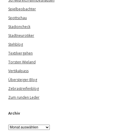
SG Neureich-Bimbeshausen
Spielbeobachter
Spottschau
Stadioncheck
Stadtneurotiker
Stehblog
Textilvergehen
Torsten Wieland
Vertikalpass
Übersteiger-Blog
Zebrastreifenblog
Zum runden Leder
Archiv
A
r