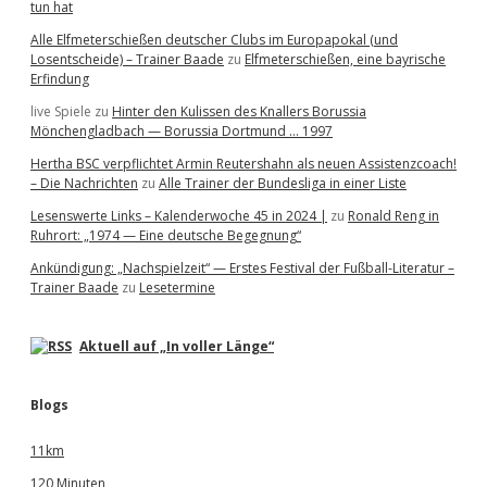
tun hat
Alle Elfmeterschießen deutscher Clubs im Europapokal (und
Losentscheide) – Trainer Baade
zu
Elfmeterschießen, eine bayrische
Erfindung
live Spiele
zu
Hinter den Kulissen des Knallers Borussia
Mönchengladbach — Borussia Dortmund … 1997
Hertha BSC verpflichtet Armin Reutershahn als neuen Assistenzcoach!
– Die Nachrichten
zu
Alle Trainer der Bundesliga in einer Liste
Lesenswerte Links – Kalenderwoche 45 in 2024 |
zu
Ronald Reng in
Ruhrort: „1974 — Eine deutsche Begegnung“
Ankündigung: „Nachspielzeit“ — Erstes Festival der Fußball-Literatur –
Trainer Baade
zu
Lesetermine
Aktuell auf „In voller Länge“
Blogs
11km
120 Minuten