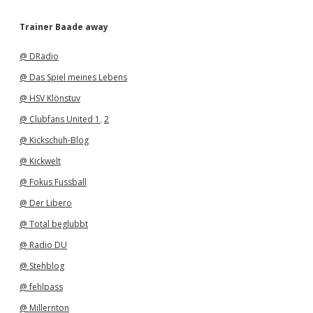
c
h
Trainer Baade away
i
v
@ DRadio
@ Das Spiel meines Lebens
@ HSV Klönstuv
@ Clubfans United 1
,
2
@ Kickschuh-Blog
@ Kickwelt
@ Fokus Fussball
@ Der Libero
@ Total beglubbt
@ Radio DU
@ Stehblog
@ fehlpass
@ Millernton