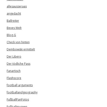
allesausseraas
angedacht
Ballreiter
Beves Welt
Blog-G
Check von hinten
Dembowski ermittelt
Der Libero
Der tödliche Pass
Fanartisch
Flashscore
football arguments
footballandgeography
FußballFanFotos
Fußballmuseen