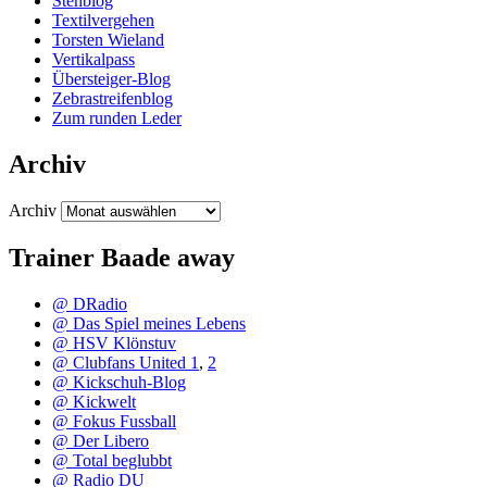
Stehblog
Textilvergehen
Torsten Wieland
Vertikalpass
Übersteiger-Blog
Zebrastreifenblog
Zum runden Leder
Archiv
Archiv
Trainer Baade away
@ DRadio
@ Das Spiel meines Lebens
@ HSV Klönstuv
@ Clubfans United 1
,
2
@ Kickschuh-Blog
@ Kickwelt
@ Fokus Fussball
@ Der Libero
@ Total beglubbt
@ Radio DU