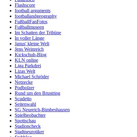
Flashscore
football arguments
footballandgeography
FußballFanFotos
Fußballmuseen
Im Schatten der Tribüne
In voller Länge
Janus' kleine Welt
Jens Weinreich
Kickschuh-Blog
KLN online
Liga Parkdrei
Lizas Welt
Michael Schröder
Netzecke
Podbolzer
Rund um den Brustring
Scudetto
Seitenwahl
SG Neureich-Bimbeshausen
Spielbeobachter
Spottschau
Stadioncheck
Stadtneurotiker