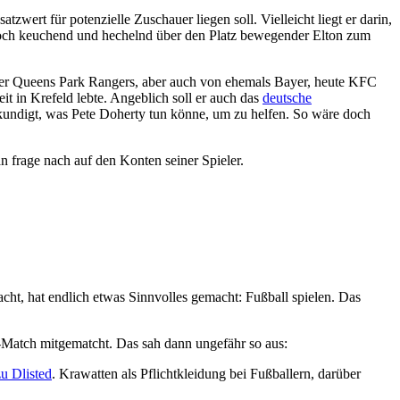
wert für potenzielle Zuschauer liegen soll. Vielleicht liegt er darin,
noch keuchend und hechelnd über den Platz bewegender Elton zum
 der Queens Park Rangers, aber auch von ehemals Bayer, heute KFC
t in Krefeld lebte. Angeblich soll er auch das
deutsche
kundigt, was Pete Doherty tun könne, um zu helfen. So wäre doch
 frage nach auf den Konten seiner Spieler.
t, hat endlich etwas Sinnvolles gemacht: Fußball spielen. Das
ty-Match mitgematcht. Das sah dann ungefähr so aus:
zu Dlisted
. Krawatten als Pflichtkleidung bei Fußballern, darüber