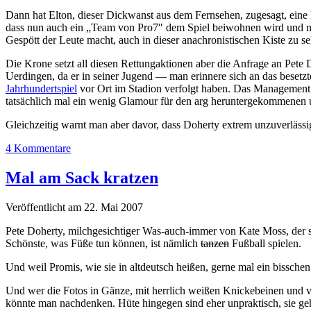
Dann hat Elton, dieser Dickwanst aus dem Fernsehen, zugesagt, eine Ha
dass nun auch ein „Team von Pro7″ dem Spiel beiwohnen wird und m
Gespött der Leute macht, auch in dieser anachronistischen Kiste zu 
Die Krone setzt all diesen Rettungaktionen aber die Anfrage an Pet
Uerdingen, da er in seiner Jugend — man erinnere sich an das besetzt
Jahrhundertspiel
vor Ort im Stadion verfolgt haben. Das Management D
tatsächlich mal ein wenig Glamour für den arg heruntergekommenen
Gleichzeitig warnt man aber davor, dass Doherty extrem unzuverläss
4 Kommentare
Mal am Sack kratzen
Veröffentlicht am 22. Mai 2007
Pete Doherty, milchgesichtiger Was-auch-immer von Kate Moss, der s
Schönste, was Füße tun können, ist nämlich
tanzen
Fußball spielen.
Und weil Promis, wie sie in altdeutsch heißen, gerne mal ein bissche
Und wer die Fotos in Gänze, mit herrlich weißen Knickebeinen und v
könnte man nachdenken. Hüte hingegen sind eher unpraktisch, sie ge