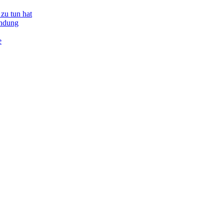
zu tun hat
indung
e