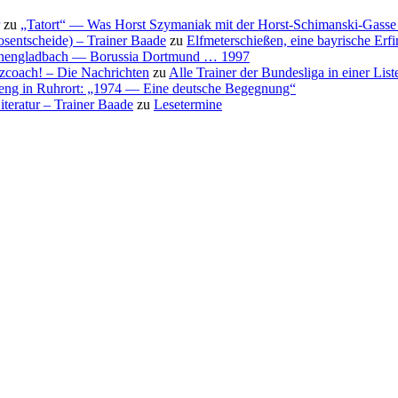
zu
„Tatort“ — Was Horst Szymaniak mit der Horst-Schimanski-Gasse 
osentscheide) – Trainer Baade
zu
Elfmeterschießen, eine bayrische Erf
nchengladbach — Borussia Dortmund … 1997
nzcoach! – Die Nachrichten
zu
Alle Trainer der Bundesliga in einer List
eng in Ruhrort: „1974 — Eine deutsche Begegnung“
teratur – Trainer Baade
zu
Lesetermine