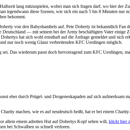
lbzeit lang mitzuspielen, wobei man sich fragen darf, wo hier der Zusatz
an irgendwann diese Szenen, wie sich ein nach 5 bis 8 Minuten nur 
sehen bekommt.
e Doherty von den Babyshambels auf. Pete Doherty ist bekanntlich Fan
e Deutschland — mit seinem bei der Army beschäftigten Vater einige Zei
ohertys hat sich wohl ernsthaft auf die Anfrage gemeldet und sich er
 und nur noch wenig Glanz verbreitenden KFC Uerdingen möglich.
ig sei. Das wiederum passt doch hervorragend zum KFC Uerdingen, man
onst eher durch Prügel- und Drogeneskapaden auf sich aufmerksam mach
n Charity machen, wie es auf neudeutsch heißt, hat er bei einem Chari
or allem einem adretten Hut auf Dohertys Kopf sehen will,
klickt hier 
hen bei Schwalben so schnell verloren.