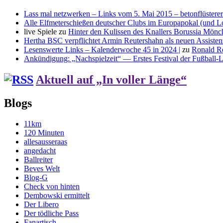
Lass mal netzwerken – Links vom 5. Mai 2015 – betonflüsterer
Alle Elfmeterschießen deutscher Clubs im Europapokal (und L
live Spiele
zu
Hinter den Kulissen des Knallers Borussia Mö
Hertha BSC verpflichtet Armin Reutershahn als neuen Assiste
Lesenswerte Links – Kalenderwoche 45 in 2024 |
zu
Ronald R
Ankündigung: „Nachspielzeit“ — Erstes Festival der Fußball-Li
Aktuell auf „In voller Länge“
Blogs
11km
120 Minuten
allesausseraas
angedacht
Ballreiter
Beves Welt
Blog-G
Check von hinten
Dembowski ermittelt
Der Libero
Der tödliche Pass
Fanartisch