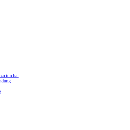
zu tun hat
indung
e