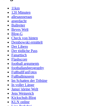
11km
120 Minuten
allesausseraas
angedacht
Ballreiter
Beves Welt
Blog-G
Check von hinten
Dembowski ermittelt
Der Libero
Der tödliche Pass
Fanartisch
Flashscore
football arguments
footballandgeography
FußballFanFotos
Fußballmuseen
Im Schatten der Tribüne
In voller Länge
Janus' kleine Welt
Jens Weinreich
Kickschuh-Blog
KLN online