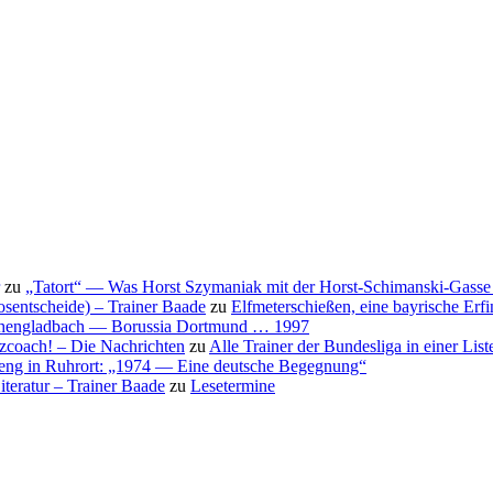
zu
„Tatort“ — Was Horst Szymaniak mit der Horst-Schimanski-Gasse 
osentscheide) – Trainer Baade
zu
Elfmeterschießen, eine bayrische Erf
nchengladbach — Borussia Dortmund … 1997
nzcoach! – Die Nachrichten
zu
Alle Trainer der Bundesliga in einer List
eng in Ruhrort: „1974 — Eine deutsche Begegnung“
teratur – Trainer Baade
zu
Lesetermine