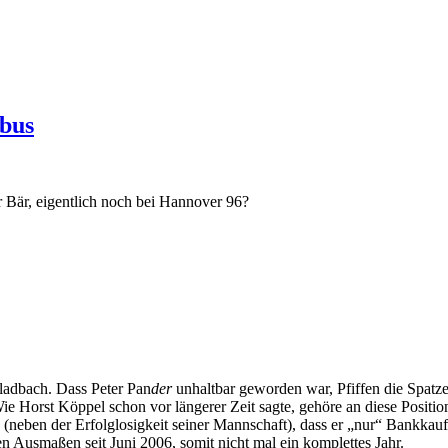
mbus
er Bär, eigentlich noch bei Hannover 96?
ladbach. Dass Peter Pan
der
unhaltbar geworden war, Pfiffen die Spatz
e Horst Köppel schon vor längerer Zeit sagte, gehöre an diese Positi
s (neben der Erfolglosigkeit seiner Mannschaft), dass er „nur“ Bankk
en Ausmaßen seit Juni 2006, somit nicht mal ein komplettes Jahr.