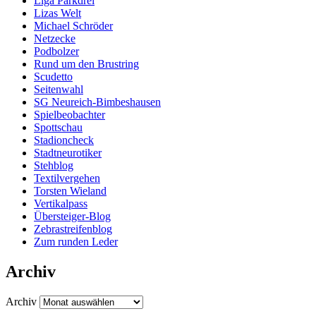
Liga Parkdrei
Lizas Welt
Michael Schröder
Netzecke
Podbolzer
Rund um den Brustring
Scudetto
Seitenwahl
SG Neureich-Bimbeshausen
Spielbeobachter
Spottschau
Stadioncheck
Stadtneurotiker
Stehblog
Textilvergehen
Torsten Wieland
Vertikalpass
Übersteiger-Blog
Zebrastreifenblog
Zum runden Leder
Archiv
Archiv