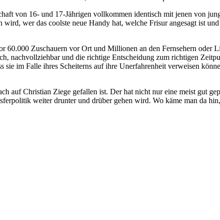
haft von 16- und 17-Jährigen vollkommen identisch mit jenen von jun
n wird, wer das coolste neue Handy hat, welche Frisur angesagt ist un
vor 60.000 Zuschauern vor Ort und Millionen an den Fernsehern oder Li
ch, nachvollziehbar und die richtige Entscheidung zum richtigen Zeitpun
s sie im Falle ihres Scheiterns auf ihre Unerfahrenheit verweisen könn
h auf Christian Ziege gefallen ist. Der hat nicht nur eine meist gut g
ransferpolitik weiter drunter und drüber gehen wird. Wo käme man da h