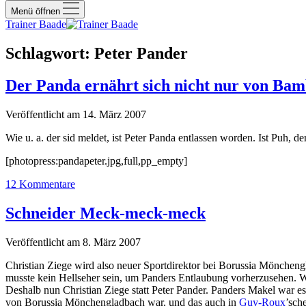
Menü öffnen
Trainer Baade
Schlagwort:
Peter Pander
Der Panda ernährt sich nicht nur von Ba
Veröffentlicht am 14. März 2007
Wie u. a. der sid meldet, ist Peter Panda entlassen worden. Ist Puh, d
[photopress:pandapeter.jpg,full,pp_empty]
12 Kommentare
Schneider Meck-meck-meck
Veröffentlicht am 8. März 2007
Christian Ziege wird also neuer Sportdirektor bei Borussia Möncheng
musste kein Hellseher sein, um Panders Entlaubung vorherzusehen. Wi
Deshalb nun Christian Ziege statt Peter Pander. Panders Makel war e
von Borussia Mönchengladbach war, und das auch in
Guy-Roux
’sch