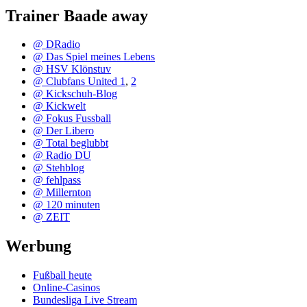
Trainer Baade away
@ DRadio
@ Das Spiel meines Lebens
@ HSV Klönstuv
@ Clubfans United 1
,
2
@ Kickschuh-Blog
@ Kickwelt
@ Fokus Fussball
@ Der Libero
@ Total beglubbt
@ Radio DU
@ Stehblog
@ fehlpass
@ Millernton
@ 120 minuten
@ ZEIT
Werbung
Fußball heute
Online-Casinos
Bundesliga Live Stream