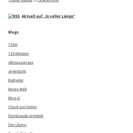
Trainer Baade
zu
Lesetermine
Aktuell auf „In voller Länge“
Blogs
11km
120 Minuten
allesausseraas
angedacht
Ballreiter
Beves Welt
Blog-G
Check von hinten
Dembowski ermittelt
Der Libero