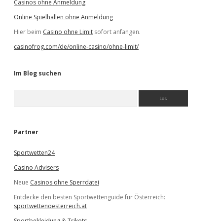
Casinos ohne Anmeldung
Online Spielhallen ohne Anmeldung
Hier beim
Casino ohne Limit
sofort anfangen.
casinofrog.com/de/online-casino/ohne-limit/
Im Blog suchen
S
u
c
h
e
Partner
n
Sportwetten24
Casino Advisers
Neue
Casinos ohne Sperrdatei
Entdecke den besten Sportwettenguide für Österreich:
sportwettenoesterreich.at
Sportbekleidung & Trikots