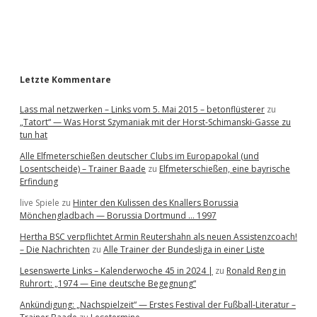
a
r
Letzte Kommentare
Lass mal netzwerken – Links vom 5. Mai 2015 – betonflüsterer
zu
„Tatort“ — Was Horst Szymaniak mit der Horst-Schimanski-Gasse zu
tun hat
Alle Elfmeterschießen deutscher Clubs im Europapokal (und
Losentscheide) – Trainer Baade
zu
Elfmeterschießen, eine bayrische
Erfindung
live Spiele
zu
Hinter den Kulissen des Knallers Borussia
Mönchengladbach — Borussia Dortmund … 1997
Hertha BSC verpflichtet Armin Reutershahn als neuen Assistenzcoach!
– Die Nachrichten
zu
Alle Trainer der Bundesliga in einer Liste
Lesenswerte Links – Kalenderwoche 45 in 2024 |
zu
Ronald Reng in
Ruhrort: „1974 — Eine deutsche Begegnung“
Ankündigung: „Nachspielzeit“ — Erstes Festival der Fußball-Literatur –