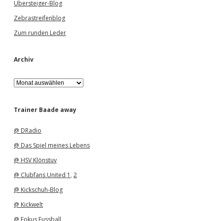
Übersteiger-Blog
Zebrastreifenblog
Zum runden Leder
Archiv
A
r
c
h
Trainer Baade away
i
v
@ DRadio
@ Das Spiel meines Lebens
@ HSV Klönstuv
@ Clubfans United 1
,
2
@ Kickschuh-Blog
@ Kickwelt
@ Fokus Fussball