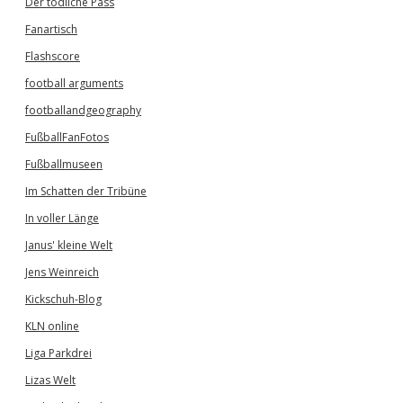
Der tödliche Pass
Fanartisch
Flashscore
football arguments
footballandgeography
FußballFanFotos
Fußballmuseen
Im Schatten der Tribüne
In voller Länge
Janus' kleine Welt
Jens Weinreich
Kickschuh-Blog
KLN online
Liga Parkdrei
Lizas Welt