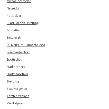
Michael Schröder
Netzecke
Podbolzer
Rund um den Brustring
Scudetto
Seitenwahl
SG Neureich-Bimbeshausen
Spielbeobachter
Spottschau
Stadioncheck
Stadtneurotiker
Stehblog
Textilvergehen
Torsten Wieland
Vertikalpass