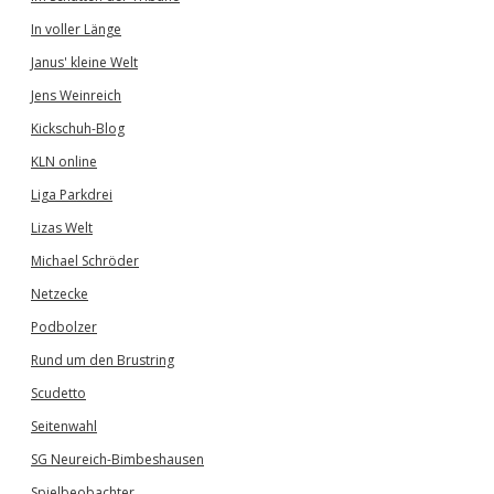
In voller Länge
Janus' kleine Welt
Jens Weinreich
Kickschuh-Blog
KLN online
Liga Parkdrei
Lizas Welt
Michael Schröder
Netzecke
Podbolzer
Rund um den Brustring
Scudetto
Seitenwahl
SG Neureich-Bimbeshausen
Spielbeobachter