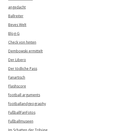
angedacht
Ballreiter
Beves Welt
Blog-G
Check von hinten
Dembowski ermittelt
Der Libero
Der tödliche Pass
Fanartisch
Flashscore
football arguments
footballandgeography
FußballFanFotos
Fußballmuseen
Im Schatten der Tribüne