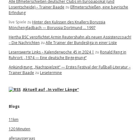
Alle Elfmeterschießen deutscher Clubs im Europapokal (und
Losentscheide) – Trainer Baade
zu
Elfmeterschießen, eine bayrische
Erfindung
live Spiele
zu
Hinter den Kulissen des Knallers Borussia
Mönchengladbach — Borussia Dortmund … 1997
Hertha BSC verpflichtet Armin Reutershahn als neuen Assistenzcoach!
– Die Nachrichten
zu
Alle Trainer der Bundesliga in einer Liste
Lesenswerte Links – Kalenderwoche 45 in 2024 |
zu
Ronald Reng in
Ruhrort: „1974 — Eine deutsche Begegnung“
Ankündigung: „Nachspielzeit“ — Erstes Festival der Fußball-Literatur –
Trainer Baade
zu
Lesetermine
Aktuell auf „In voller Länge“
Blogs
11km
120 Minuten
allesausseraas