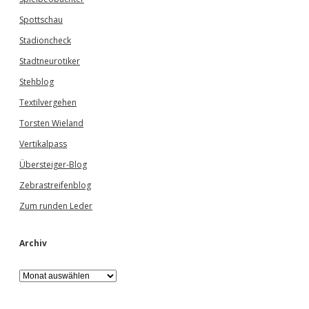
Spottschau
Stadioncheck
Stadtneurotiker
Stehblog
Textilvergehen
Torsten Wieland
Vertikalpass
Übersteiger-Blog
Zebrastreifenblog
Zum runden Leder
Archiv
A
r
c