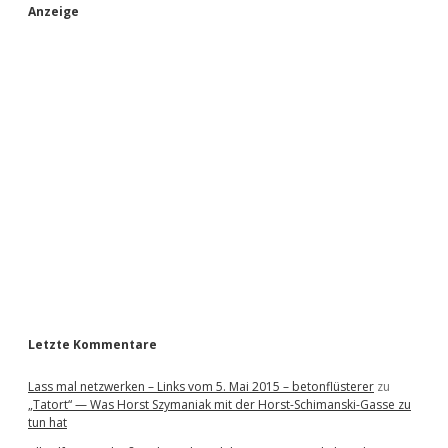
S
Anzeige
i
d
e
b
a
r
Letzte Kommentare
Lass mal netzwerken – Links vom 5. Mai 2015 – betonflüsterer
zu
„Tatort“ — Was Horst Szymaniak mit der Horst-Schimanski-Gasse zu
tun hat