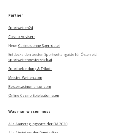
c
h
e
Partner
n
Sportwetten24
Casino Advisers
Neue
Casinos ohne Sperrdatei
Entdecke den besten Sportwettenguide für Österreich:
sportwettenoesterreich.at
Sportbekleidung & Trikots
Meister-Wetten.com
Bestercasinomentor.com
Online Casino Spielautomaten
Was man wissen muss
Alle Aaustragungsorte der EM 2020
Alle Absteiger der Bundesliga