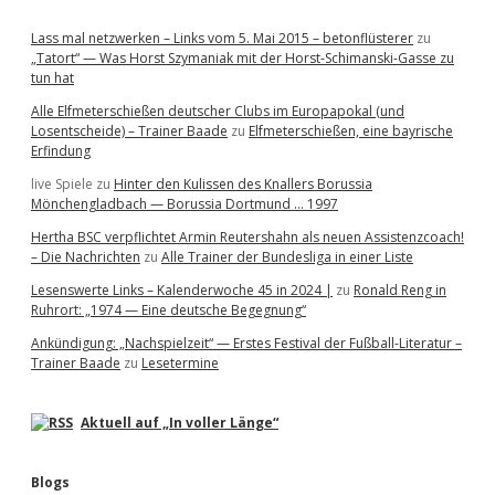
Lass mal netzwerken – Links vom 5. Mai 2015 – betonflüsterer
zu
„Tatort“ — Was Horst Szymaniak mit der Horst-Schimanski-Gasse zu
tun hat
Alle Elfmeterschießen deutscher Clubs im Europapokal (und
Losentscheide) – Trainer Baade
zu
Elfmeterschießen, eine bayrische
Erfindung
live Spiele
zu
Hinter den Kulissen des Knallers Borussia
Mönchengladbach — Borussia Dortmund … 1997
Hertha BSC verpflichtet Armin Reutershahn als neuen Assistenzcoach!
– Die Nachrichten
zu
Alle Trainer der Bundesliga in einer Liste
Lesenswerte Links – Kalenderwoche 45 in 2024 |
zu
Ronald Reng in
Ruhrort: „1974 — Eine deutsche Begegnung“
Ankündigung: „Nachspielzeit“ — Erstes Festival der Fußball-Literatur –
Trainer Baade
zu
Lesetermine
Aktuell auf „In voller Länge“
Blogs