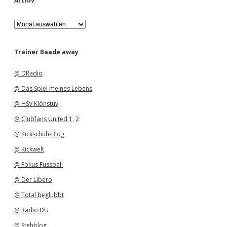
Archiv
A
r
c
h
Trainer Baade away
i
v
@ DRadio
@ Das Spiel meines Lebens
@ HSV Klönstuv
@ Clubfans United 1
,
2
@ Kickschuh-Blog
@ Kickwelt
@ Fokus Fussball
@ Der Libero
@ Total beglubbt
@ Radio DU
@ Stehblog