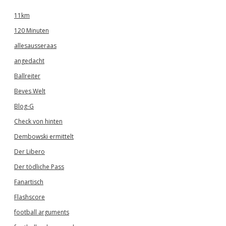
11km
120 Minuten
allesausseraas
angedacht
Ballreiter
Beves Welt
Blog-G
Check von hinten
Dembowski ermittelt
Der Libero
Der tödliche Pass
Fanartisch
Flashscore
football arguments