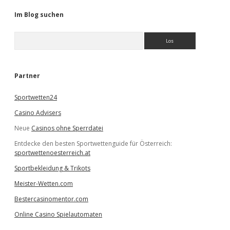
Im Blog suchen
S
u
c
h
e
Partner
n
Sportwetten24
Casino Advisers
Neue
Casinos ohne Sperrdatei
Entdecke den besten Sportwettenguide für Österreich:
sportwettenoesterreich.at
Sportbekleidung & Trikots
Meister-Wetten.com
Bestercasinomentor.com
Online Casino Spielautomaten