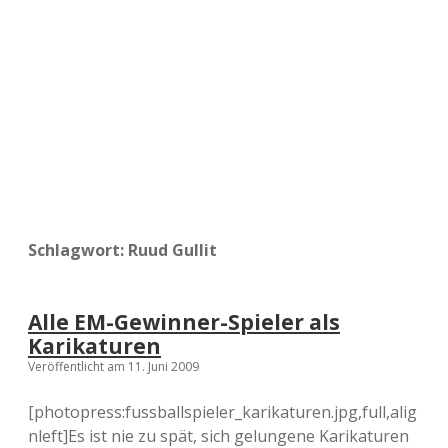
a
d
e
Schlagwort:
Ruud Gullit
Alle EM-Gewinner-Spieler als
Karikaturen
Veröffentlicht am 11. Juni 2009
[photopress:fussballspieler_karikaturen.jpg,full,alig
nleft]Es ist nie zu spät, sich gelungene Karikaturen