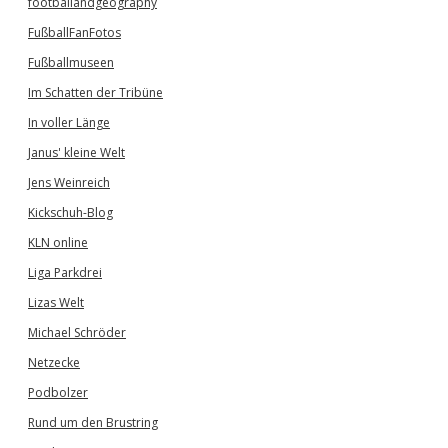
footballandgeography
FußballFanFotos
Fußballmuseen
Im Schatten der Tribüne
In voller Länge
Janus' kleine Welt
Jens Weinreich
Kickschuh-Blog
KLN online
Liga Parkdrei
Lizas Welt
Michael Schröder
Netzecke
Podbolzer
Rund um den Brustring