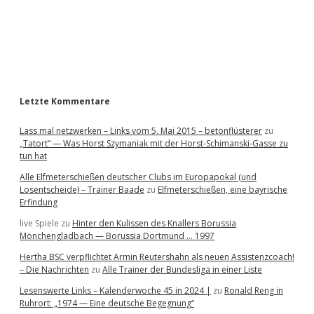
b
a
r
Letzte Kommentare
Lass mal netzwerken – Links vom 5. Mai 2015 – betonflüsterer
zu
„Tatort“ — Was Horst Szymaniak mit der Horst-Schimanski-Gasse zu
tun hat
Alle Elfmeterschießen deutscher Clubs im Europapokal (und
Losentscheide) – Trainer Baade
zu
Elfmeterschießen, eine bayrische
Erfindung
live Spiele
zu
Hinter den Kulissen des Knallers Borussia
Mönchengladbach — Borussia Dortmund … 1997
Hertha BSC verpflichtet Armin Reutershahn als neuen Assistenzcoach!
– Die Nachrichten
zu
Alle Trainer der Bundesliga in einer Liste
Lesenswerte Links – Kalenderwoche 45 in 2024 |
zu
Ronald Reng in
Ruhrort: „1974 — Eine deutsche Begegnung“