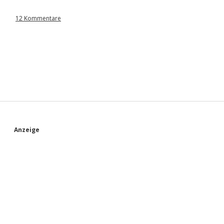
12 Kommentare
S
Anzeige
i
d
e