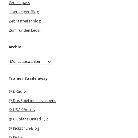
Vertikalpass
Übersteiger-Blog
Zebrastreifenblog
Zum runden Leder
Archiv
A
r
c
h
Trainer Baade away
i
v
@ DRadio
@ Das Spiel meines Lebens
@ HSV Klönstuv
@ Clubfans United 1
,
2
@ Kickschuh-Blog
@ Kickwelt