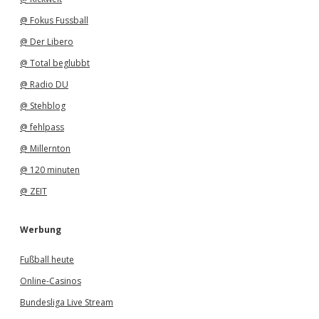
@ Fokus Fussball
@ Der Libero
@ Total beglubbt
@ Radio DU
@ Stehblog
@ fehlpass
@ Millernton
@ 120 minuten
@ ZEIT
Werbung
Fußball heute
Online-Casinos
Bundesliga Live Stream