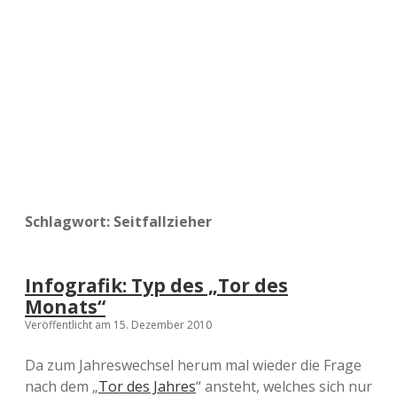
a
d
e
Schlagwort:
Seitfallzieher
Infografik: Typ des „Tor des
Monats“
Veröffentlicht am 15. Dezember 2010
Da zum Jahreswechsel herum mal wieder die Frage
nach dem „
Tor des Jahres
“ ansteht, welches sich nur