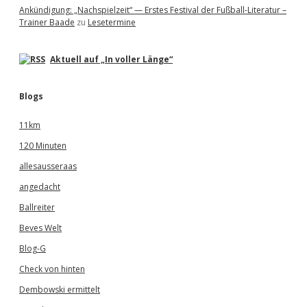
Ankündigung: „Nachspielzeit“ — Erstes Festival der Fußball-Literatur –
Trainer Baade
zu
Lesetermine
Aktuell auf „In voller Länge“
Blogs
11km
120 Minuten
allesausseraas
angedacht
Ballreiter
Beves Welt
Blog-G
Check von hinten
Dembowski ermittelt