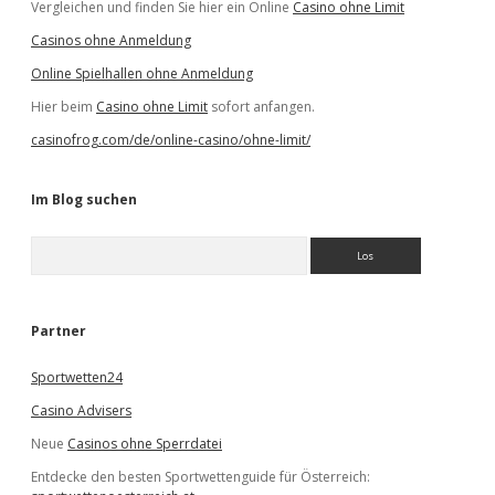
Vergleichen und finden Sie hier ein Online
Casino ohne Limit
Casinos ohne Anmeldung
Online Spielhallen ohne Anmeldung
Hier beim
Casino ohne Limit
sofort anfangen.
casinofrog.com/de/online-casino/ohne-limit/
Im Blog suchen
S
u
c
h
e
Partner
n
Sportwetten24
Casino Advisers
Neue
Casinos ohne Sperrdatei
Entdecke den besten Sportwettenguide für Österreich: