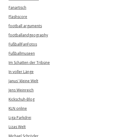
Fanartisch
Flashscore
football arguments
footballandgeography
FußballFanFotos
Fußballmuseen
Im Schatten der Tribüne
In voller Länge
Janus' kleine Welt
Jens Weinreich
Kickschuh-Blog
KLN online
Liga Parkdrei
Lizas Welt
Michael Schröder