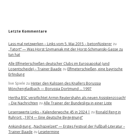
a
r
Letzte Kommentare
Lass mal netzwerken – Links vom 5. Mai 2015 – betonflüsterer
zu
„Tatort“ — Was Horst Szymaniak mit der Horst-Schimanski-Gasse zu
tun hat
Alle Elfmeterschießen deutscher Clubs im Europapokal (und
Losentscheide) – Trainer Baade
zu
Elfmeterschießen, eine bayrische
Erfindung
live Spiele
zu
Hinter den Kulissen des Knallers Borussia
Mönchengladbach — Borussia Dortmund … 1997
Hertha BSC verpflichtet Armin Reutershahn als neuen Assistenzcoach!
– Die Nachrichten
zu
Alle Trainer der Bundesliga in einer Liste
Lesenswerte Links – Kalenderwoche 45 in 2024 |
zu
Ronald Reng in
Ruhrort: „1974 — Eine deutsche Begegnung“
Ankündigung: „Nachspielzeit“ — Erstes Festival der Fußball-Literatur –
Trainer Baade
zu
Lesetermine