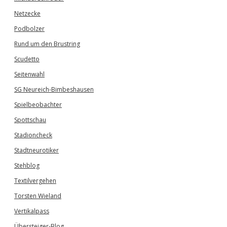
Netzecke
Podbolzer
Rund um den Brustring
Scudetto
Seitenwahl
SG Neureich-Bimbeshausen
Spielbeobachter
Spottschau
Stadioncheck
Stadtneurotiker
Stehblog
Textilvergehen
Torsten Wieland
Vertikalpass
Übersteiger-Blog