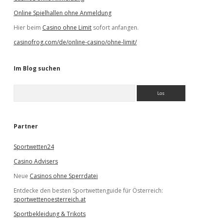
Online Spielhallen ohne Anmeldung
Hier beim
Casino ohne Limit
sofort anfangen.
casinofrog.com/de/online-casino/ohne-limit/
Im Blog suchen
S
u
c
h
e
Partner
n
Sportwetten24
Casino Advisers
Neue
Casinos ohne Sperrdatei
Entdecke den besten Sportwettenguide für Österreich:
sportwettenoesterreich.at
Sportbekleidung & Trikots