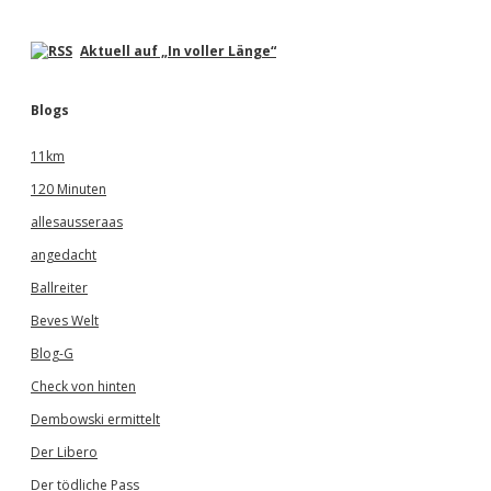
Aktuell auf „In voller Länge“
Blogs
11km
120 Minuten
allesausseraas
angedacht
Ballreiter
Beves Welt
Blog-G
Check von hinten
Dembowski ermittelt
Der Libero
Der tödliche Pass