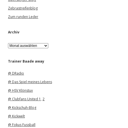
Zebrastreifenblog
Zum runden Leder
Archiv
A
r
c
h
Trainer Baade away
i
v
@ DRadio
@ Das Spiel meines Lebens
@ HSV Klönstuv
@ Clubfans United 1
,
2
@ Kickschuh-Blog
@ Kickwelt
@ Fokus Fussball