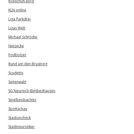
Kickschuh-Blog
KLN online
Liga Parkdrei
Lizas Welt
Michael Schröder
Netzecke
Podbolzer
Rund um den Brustring
Scudetto
Seitenwahl
SG Neureich-Bimbeshausen
Spielbeobachter
Spottschau
Stadioncheck
Stadtneurotiker