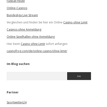
Fußball heute
Online-Casinos
Bundesliga Live Stream
Vergleichen und finden Sie hier ein Online
Casino ohne Limit
Casinos ohne Anmeldung
Online Spielhallen ohne Anmeldung
Hier beim
Casino ohne Limit
sofort anfangen.
casinofrog.com/de/online-casino/ohne-limit/
Im Blog suchen
S
u
c
h
e
Partner
n
Sportwetten24