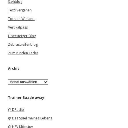
Stehblog
Textilvergehen
Torsten Wieland
Vertikalpass
Übersteiger-Blog
Zebrastreifenblog
Zum runden Leder
Archiv
A
r
c
h
Trainer Baade away
i
v
@ DRadio
@ Das Spiel meines Lebens
@ HSV Klönstuv