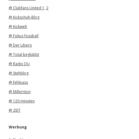
@ Clubfans United 1
,
2
@ Kickschuh-Blog
@ Kickwelt
@ Fokus Fussball
@ Der Libero
@ Total beglubbt
@ Radio DU
@ Stehblog
@ fehlpass
@ Millernton
@ 120 minuten
@ ZEIT
Werbung