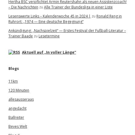
Hertha BSC verpflichtet Armin Reutershahn als neuen Assistenzcoach!
– Die Nachrichten
zu
Alle Trainer der Bundesliga in einer Liste
Lesenswerte Links – Kalenderwoche 45 in 2024 |
zu
Ronald Reng in
Ruhrort: „1974 — Eine deutsche Begegnung“
Ankündigung: „Nachspielzeit“ — Erstes Festival der Fußball-Literatur –
Trainer Baade
zu
Lesetermine
Aktuell auf „In voller Länge“
Blogs
11km
120 Minuten
allesausseraas
angedacht
Ballreiter
Beves Welt