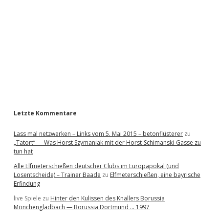
d
e
b
a
r
Letzte Kommentare
Lass mal netzwerken – Links vom 5. Mai 2015 – betonflüsterer
zu
„Tatort“ — Was Horst Szymaniak mit der Horst-Schimanski-Gasse zu
tun hat
Alle Elfmeterschießen deutscher Clubs im Europapokal (und
Losentscheide) – Trainer Baade
zu
Elfmeterschießen, eine bayrische
Erfindung
live Spiele
zu
Hinter den Kulissen des Knallers Borussia
Mönchengladbach — Borussia Dortmund … 1997