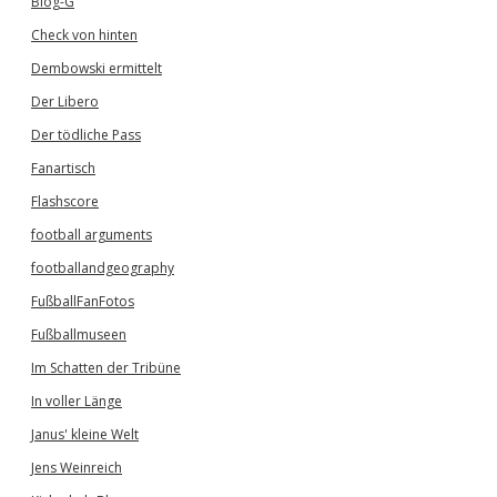
Blog-G
Check von hinten
Dembowski ermittelt
Der Libero
Der tödliche Pass
Fanartisch
Flashscore
football arguments
footballandgeography
FußballFanFotos
Fußballmuseen
Im Schatten der Tribüne
In voller Länge
Janus' kleine Welt
Jens Weinreich