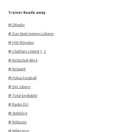
r
c
h
Trainer Baade away
i
v
@ DRadio
@ Das Spiel meines Lebens
@ HSV Klönstuv
@ Clubfans United 1
,
2
@ Kickschuh-Blog
@ Kickwelt
@ Fokus Fussball
@ Der Libero
@ Total beglubbt
@ Radio DU
@ Stehblog
@ fehlpass
@ Millernton