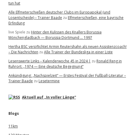
tun hat
Alle Elfmeterschießen deutscher Clubs im Europapokal (und
Losentscheide) – Trainer Baade
zu
Elfmeterschießen, eine bayrische
Erfindung
live Spiele
zu
Hinter den Kulissen des Knallers Borussia
Mönchengladbach — Borussia Dortmund … 1997
Hertha BSC verpflichtet Armin Reutershahn als neuen Assistenzcoach!
– Die Nachrichten
zu
Alle Trainer der Bundesliga in einer Liste
Lesenswerte Links – Kalenderwoche 45 in 2024 |
zu
Ronald Reng in
Ruhrort: „1974 — Eine deutsche Begegnung“
Ankündigung: „Nachspielzeit“ — Erstes Festival der Fußball-Literatur –
Trainer Baade
zu
Lesetermine
Aktuell auf „In voller Länge“
Blogs
11km