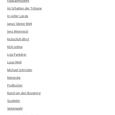
Fußballmuseen
Im Schatten der Tribüne
In voller Länge
Janus' kleine Welt
Jens Weinreich
Kickschuh-Blog
KLN online
Liga Parkdrei
Lizas Welt
Michael Schröder
Netzecke
Podbolzer
Rund um den Brustring
Scudetto
Seitenwahl