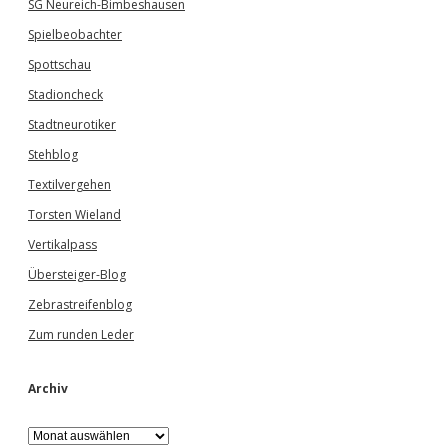
SG Neureich-Bimbeshausen
Spielbeobachter
Spottschau
Stadioncheck
Stadtneurotiker
Stehblog
Textilvergehen
Torsten Wieland
Vertikalpass
Übersteiger-Blog
Zebrastreifenblog
Zum runden Leder
Archiv
A