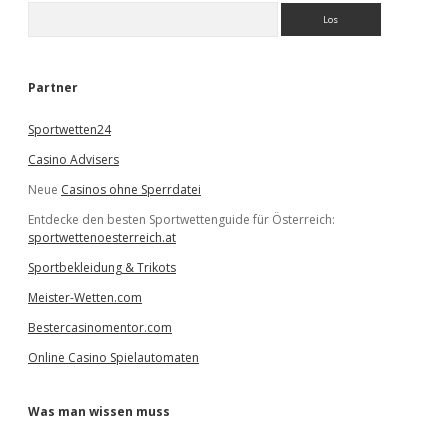
S
u
c
h
e
Partner
n
Sportwetten24
Casino Advisers
Neue
Casinos ohne Sperrdatei
Entdecke den besten Sportwettenguide für Österreich:
sportwettenoesterreich.at
Sportbekleidung & Trikots
Meister-Wetten.com
Bestercasinomentor.com
Online Casino Spielautomaten
Was man wissen muss