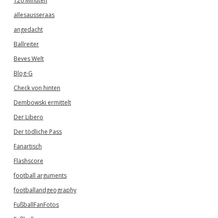
120 Minuten
allesausseraas
angedacht
Ballreiter
Beves Welt
Blog-G
Check von hinten
Dembowski ermittelt
Der Libero
Der tödliche Pass
Fanartisch
Flashscore
football arguments
footballandgeography
FußballFanFotos