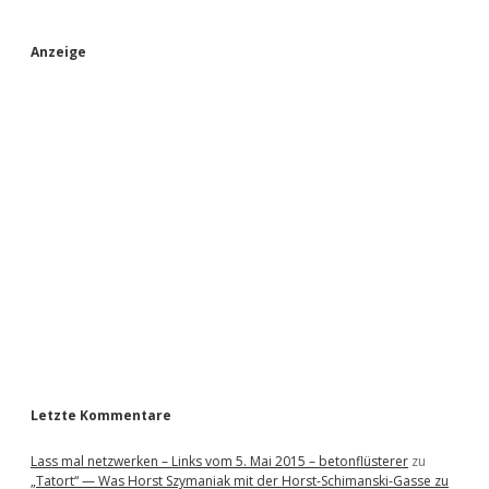
S
Anzeige
i
d
e
b
a
r
Letzte Kommentare
Lass mal netzwerken – Links vom 5. Mai 2015 – betonflüsterer
zu
„Tatort“ — Was Horst Szymaniak mit der Horst-Schimanski-Gasse zu