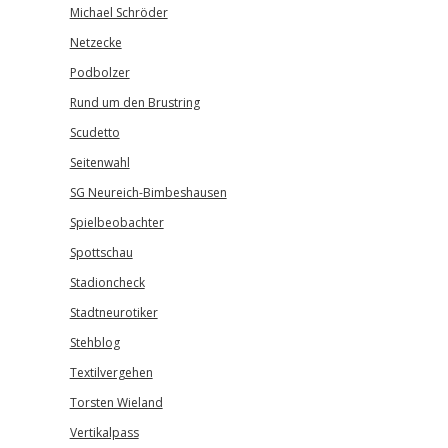
Michael Schröder
Netzecke
Podbolzer
Rund um den Brustring
Scudetto
Seitenwahl
SG Neureich-Bimbeshausen
Spielbeobachter
Spottschau
Stadioncheck
Stadtneurotiker
Stehblog
Textilvergehen
Torsten Wieland
Vertikalpass