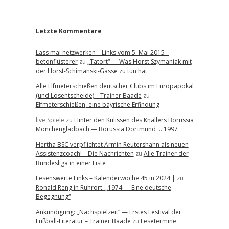
r
Letzte Kommentare
Lass mal netzwerken – Links vom 5. Mai 2015 –
betonflüsterer
zu
„Tatort“ — Was Horst Szymaniak mit
der Horst-Schimanski-Gasse zu tun hat
Alle Elfmeterschießen deutscher Clubs im Europapokal
(und Losentscheide) – Trainer Baade
zu
Elfmeterschießen, eine bayrische Erfindung
live Spiele
zu
Hinter den Kulissen des Knallers Borussia
Mönchengladbach — Borussia Dortmund … 1997
Hertha BSC verpflichtet Armin Reutershahn als neuen
Assistenzcoach! – Die Nachrichten
zu
Alle Trainer der
Bundesliga in einer Liste
Lesenswerte Links – Kalenderwoche 45 in 2024 |
zu
Ronald Reng in Ruhrort: „1974 — Eine deutsche
Begegnung“
Ankündigung: „Nachspielzeit“ — Erstes Festival der
Fußball-Literatur – Trainer Baade
zu
Lesetermine