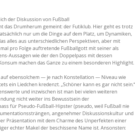
ch der Diskussion von Fußball
icht das Drumherum gemeint: der Futiklub. Hier geht es trotz
 tatsächlich nur um die Dinge auf dem Platz, um Dynamiken,
 alles aus unterschiedlichen Perspektiven, aber mit
mal pro Folge auftretende Fußballgott mit seiner als
nsens-Aussagen wie der den Doppelpass mit dessen
in-Konsum machen das Ganze zu einem besonderen Highlight.
h auf ebensolchem — je nach Konstellation — Niveau wie
ets ein Liedchen kredenzt. „Schöner kann es gar nicht sein.
enswerte und inzwischen ist man bei vielen weiteren
Sendung nicht weiter ins Bewusstsein der
pass für Pseudo-Fußball-Hipster (pseudo, weil Fußball nie
Argumentationssträngen, angenehmer Diskussionskultur und
der Präsentation mit dem Charme des Unperfekten einer
ziger echter Makel der beschissene Name ist. Ansonsten: