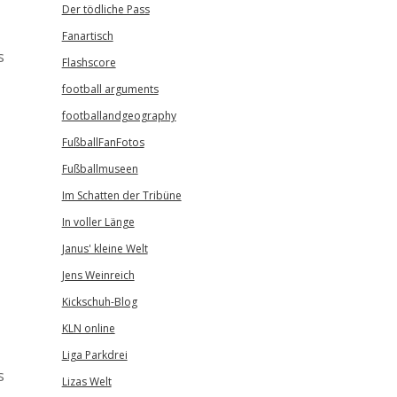
Der tödliche Pass
Fanartisch
s
Flashscore
football arguments
footballandgeography
FußballFanFotos
Fußballmuseen
Im Schatten der Tribüne
In voller Länge
Janus' kleine Welt
Jens Weinreich
Kickschuh-Blog
KLN online
Liga Parkdrei
s
Lizas Welt