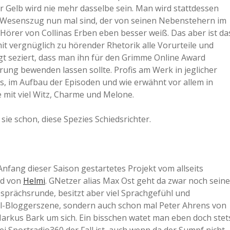
r Gelb wird nie mehr dasselbe sein. Man wird stattdessen
ua Wesenszug nun mal sind, der von seinen Nebenstehern im
s Hörer von Collinas Erben eben besser weiß. Das aber ist da
 vergnüglich zu hörender Rhetorik alle Vorurteile und
gt seziert, dass man ihn für den Grimme Online Award
ung bewenden lassen sollte. Profis am Werk in jeglicher
ts, im Aufbau der Episoden und wie erwähnt vor allem in
mit viel Witz, Charme und Melone.
 sie schon, diese Spezies Schiedsrichter.
nfang dieser Saison gestartetes Projekt vom allseits
nd von
Helmi
. GNetzer alias Max Ost geht da zwar noch seine
sprächsrunde, besitzt aber viel Sprachgefühl und
ll-Bloggerszene, sondern auch schon mal Peter Ahrens von
r Markus Bark um sich. Ein bisschen watet man eben doch stet