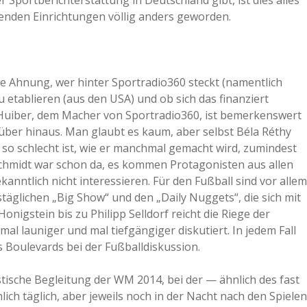
 Sportberichterstattung in Deutschland gibt, ist dies alles
genden Einrichtungen völlig anders geworden.
a
a
ne Ahnung, wer hinter Sportradio360 steckt (namentlich
 etablieren (aus den USA) und ob sich das finanziert
d
s Huiber, dem Macher von Sportradio360, ist bemerkenswert
über hinaus. Man glaubt es kaum, aber selbst Béla Réthy
e
t so schlecht ist, wie er manchmal gemacht wird, zumindest
chmidt war schon da, es kommen Protagonisten aus allen
anntlich nicht interessieren. Für den Fußball sind vor allem
glichen „Big Show“ und den „Daily Nuggets“, die sich mit
nigstein bis zu Philipp Selldorf reicht die Riege der
mal launiger und mal tiefgängiger diskutiert. In jedem Fall
 Boulevards bei der Fußballdiskussion.
tische Begleitung der WM 2014, bei der — ähnlich des fast
ch täglich, aber jeweils noch in der Nacht nach den Spielen