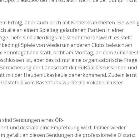
ei Sportradio360 der Fall ist, auch wenn da der Sumpf nicht
em Erfolg, aber auch noch mit Kinderkrankheiten. Ein wenig
ich alle an einem Spieltag gelaufenen Partien in einer
ige Tiefe sind allerdings meist sehr hörenswert, es stellt
 unbedingt Spiele von wiederum anderen Clubs beleuchten
am Sonntagabend statt, nicht am Montag, an dem zumindest
schlossen ist, aber das ist nur eine organisatorische Frage.
 Bereicherung der Landschaft der Fußballdiskussionen und
tt mit der Haudenlukaskeule daherkommend. Zudem lernt
s Gästefeld vom Rasenfunk wurde die Vokabel illuster
ern sind Sendungen eines ÖR-
annt und deshalb eine Empfehlung wert. Immer wieder
m gefällt an diesen Sendungen die professionelle Distanz,