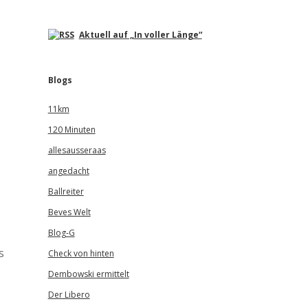
Aktuell auf „In voller Länge“
Blogs
11km
120 Minuten
allesausseraas
angedacht
Ballreiter
Beves Welt
Blog-G
s
Check von hinten
Dembowski ermittelt
Der Libero