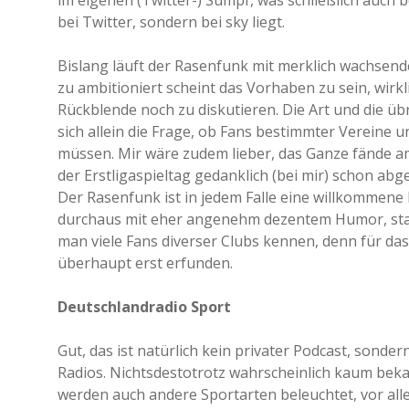
im eigenen (Twitter-) Sumpf, was schließlich auch b
bei Twitter, sondern bei sky liegt.
Bislang läuft der Rasenfunk mit merklich wachsend
zu ambitioniert scheint das Vorhaben zu sein, wirkl
Rückblende noch zu diskutieren. Die Art und die übr
sich allein die Frage, ob Fans bestimmter Vereine
müssen. Mir wäre zudem lieber, das Ganze fände 
der Erstligaspieltag gedanklich (bei mir) schon abge
Der Rasenfunk ist in jedem Falle eine willkommene
durchaus mit eher angenehm dezentem Humor, sta
man viele Fans diverser Clubs kennen, denn für da
überhaupt erst erfunden.
Deutschlandradio Sport
Gut, das ist natürlich kein privater Podcast, sond
Radios. Nichtsdestotrotz wahrscheinlich kaum bek
werden auch andere Sportarten beleuchtet, vor alle