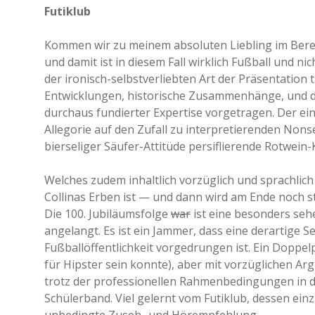
Futiklub
Kommen wir zu meinem absoluten Liebling im Berei
und damit ist in diesem Fall wirklich Fußball und n
der ironisch-selbstverliebten Art der Präsentation
Entwicklungen, historische Zusammenhänge, und das
durchaus fundierter Expertise vorgetragen. Der ein
Allegorie auf den Zufall zu interpretierenden No
bierseliger Säufer-Attitüde persiflierende Rotwe
Welches zudem inhaltlich vorzüglich und sprachlic
Collinas Erben ist — und dann wird am Ende noch st
Die 100. Jubiläumsfolge
war
ist eine besonders seh
angelangt. Es ist ein Jammer, dass eine derartige 
Fußballöffentlichkeit vorgedrungen ist. Ein Doppel
für Hipster sein konnte), aber mit vorzüglichen 
trotz der professionellen Rahmenbedingungen in 
Schülerband. Viel gelernt vom Futiklub, dessen ein