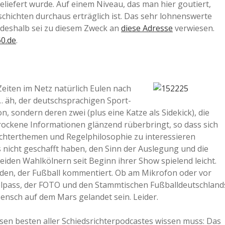
liefert wurde. Auf einem Niveau, das man hier goutiert,
chichten durchaus erträglich ist. Das sehr lohnenswerte
 deshalb sei zu diesem Zweck an
diese Adresse
verwiesen.
0.de
.
eiten im Netz natürlich Eulen nach
 … äh, der deutschsprachigen Sport-
n, sondern deren zwei (plus eine Katze als Sidekick), die
trockene Informationen glänzend rüberbringt, so dass sich
srichterthemen und Regelphilosophie zu interessieren
nicht geschafft haben, den Sinn der Auslegung und die
beiden Wahlkölnern seit Beginn ihrer Show spielend leicht.
 jeden, der Fußball kommentiert. Ob am Mikrofon oder vor
elpass, der FOTO und den Stammtischen Fußballdeutschland
ensch auf dem Mars gelandet sein. Leider.
esen besten aller Schiedsrichterpodcastes wissen muss: Das