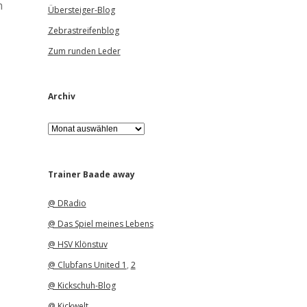
h
Übersteiger-Blog
Zebrastreifenblog
Zum runden Leder
Archiv
A
r
c
h
i
Trainer Baade away
v
@ DRadio
@ Das Spiel meines Lebens
@ HSV Klönstuv
@ Clubfans United 1
,
2
@ Kickschuh-Blog
@ Kickwelt