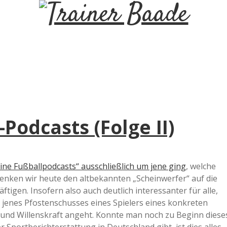
T
r
a
i
Podcasts (Folge II)
n
e
ine Fußballpodcasts“ ausschließlich um jene ging
, welche
wenken wir heute den altbekannten „Scheinwerfer“ auf die
r
ftigen. Insofern also auch deutlich interessanter für alle,
 jenes Pfostenschusses eines Spielers eines konkreten
B
 und Willenskraft angeht. Konnte man noch zu Beginn diese