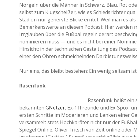
Nörgeln über die Männer in Schwarz, Blau, Rot ode
selbst zum Klugscheißer, wie es Schiedsrichter q
Stadion nur genervte Blicke erntet. Weil man es al
Bemerkenswerte an diesem Podcast: Hier werden mit
Irrglauben über die Fußballregeln derart beschwin
nominieren muss — und es nicht bei einer Nominier
Hinsicht: in der technischen Gestaltung des Podcas
einer den Ohren schmeichelnden Darbietungsweise 
Nur eins, das bleibt bestehen: Ein wenig seltsam ist
Rasenfunk
Rasenfunk heißt ein A
bekannten
GNetzer
, Ex-11Freunde und Ex-Spox, u
ersten Schritte im Moderieren und Lenken einer Ge
versammelt stets Hochkaräter nicht nur der Fußba
Spiegel Online, Oliver Fritsch von Zeit online ode