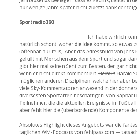
Jahrtausends beklagen, dass es kaum Qualität in der
nur wenige Jahre später nicht zuletzt dank der fol
Sportradio360
Ich habe wirklich kei
natürlich schon), woher die Idee kommt, so etwas zu
(offenbar nur teils). Aber das Adressbuch von Jen
gefüllt mit Menschen aus dem Sport und sogar dar
gibt hier mal seinen Senf zum Besten, der gar nich
wenn er nicht direkt kommentiert.
Helmut
Harald S
möglichen anderen Disziplinen, welche hier aber bek
viele Sky-Kommentatoren anwesend in der donnerstä
diversesten Sportarten beschäftigen. Von Raphael Ho
Teilnehmer, die die aktuellen Ereignisse im Fußball 
aber fehlt hier die (überbordende) Komponente des
Absolutes Highlight dieses Angebots war die fantas
täglichen WM-Podcasts von fehlpass.com — tatsächli