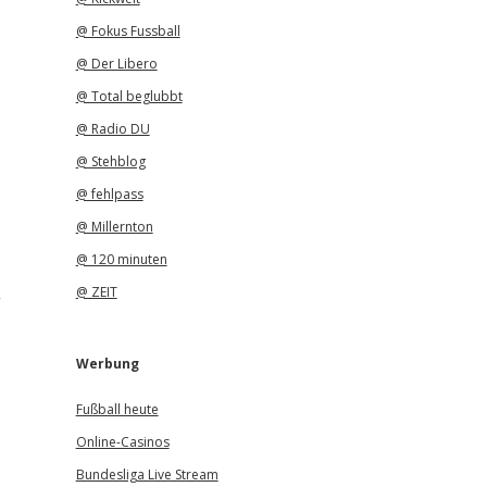
@ Fokus Fussball
@ Der Libero
@ Total beglubbt
@ Radio DU
@ Stehblog
@ fehlpass
@ Millernton
@ 120 minuten
@ ZEIT
“
Werbung
Fußball heute
Online-Casinos
Bundesliga Live Stream