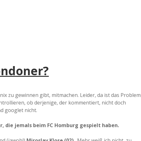
e
r
B
a
Londoner?
a
d
ix zu gewinnen gibt, mitmachen. Leider, da ist das Problem
rollieren, ob derjenige, der kommentiert, nicht doch
e
d googlet nicht.
er, die jemals beim FC Homburg gespielt haben.
nd (jawohl)
Miroslav Klose (02)
. Mehr weiß ich nicht, zu