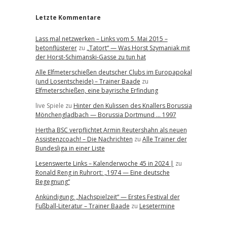
Letzte Kommentare
Lass mal netzwerken – Links vom 5. Mai 2015 –
betonflüsterer
zu
„Tatort“ — Was Horst Szymaniak mit
der Horst-Schimanski-Gasse zu tun hat
Alle Elfmeterschießen deutscher Clubs im Europapokal
(und Losentscheide) – Trainer Baade
zu
Elfmeterschießen, eine bayrische Erfindung
live Spiele
zu
Hinter den Kulissen des Knallers Borussia
Mönchengladbach — Borussia Dortmund … 1997
Hertha BSC verpflichtet Armin Reutershahn als neuen
Assistenzcoach! – Die Nachrichten
zu
Alle Trainer der
Bundesliga in einer Liste
Lesenswerte Links – Kalenderwoche 45 in 2024 |
zu
Ronald Reng in Ruhrort: „1974 — Eine deutsche
Begegnung“
Ankündigung: „Nachspielzeit“ — Erstes Festival der
Fußball-Literatur – Trainer Baade
zu
Lesetermine