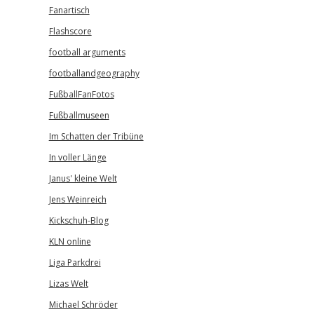
Fanartisch
Flashscore
football arguments
footballandgeography
FußballFanFotos
Fußballmuseen
Im Schatten der Tribüne
In voller Länge
Janus' kleine Welt
Jens Weinreich
Kickschuh-Blog
KLN online
Liga Parkdrei
Lizas Welt
Michael Schröder