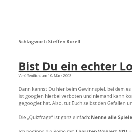
Schlagwort:
Steffen Korell
Bist Du ein echter 
Veröffentlicht am 10. März 2008
Dann kannst Du hier beim Gewinnspiel, bei dem es n
ist googlen hierbei verboten und niemand kann kont
gegooglet hat. Also, tut Euch selbst den Gefallen un
Die „Quizfrage“ ist ganz einfach:
Nenne alle Spiel
Ich beginne die Reihe mit
Thorsten Wohlert (01)
u