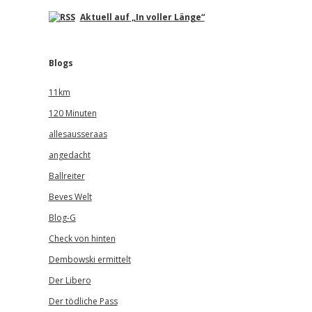
Aktuell auf „In voller Länge“
Blogs
11km
120 Minuten
allesausseraas
angedacht
Ballreiter
Beves Welt
Blog-G
Check von hinten
Dembowski ermittelt
Der Libero
Der tödliche Pass