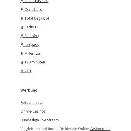
@ Fokus Fussball
@ Der Libero
@ Total beglubbt
@ Radio DU
@ Stehblog
@ fehlpass
@ Millernton
@ 120 minuten
@ ZEIT
Werbung
Fußball heute
Online-Casinos
Bundesliga Live Stream
Vergleichen und finden Sie hier ein Online
Casino ohne