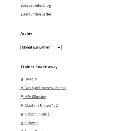
Zebrastreifenblog
Zum runden Leder
Archiv
A
r
c
h
i
Trainer Baade away
v
@ DRadio
@ Das Spiel meines Lebens
@ HSV Klönstuv
@ Clubfans United 1
,
2
@ Kickschuh-Blog
@ Kickwelt