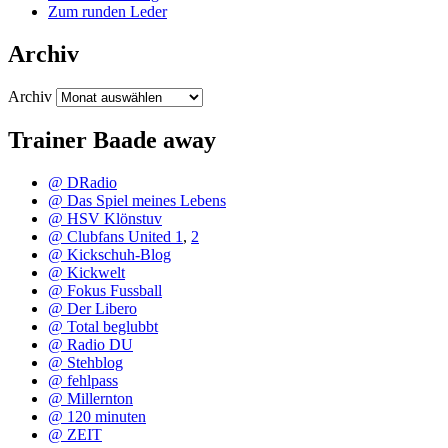
Zum runden Leder
Archiv
Archiv
Trainer Baade away
@ DRadio
@ Das Spiel meines Lebens
@ HSV Klönstuv
@ Clubfans United 1
,
2
@ Kickschuh-Blog
@ Kickwelt
@ Fokus Fussball
@ Der Libero
@ Total beglubbt
@ Radio DU
@ Stehblog
@ fehlpass
@ Millernton
@ 120 minuten
@ ZEIT