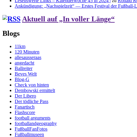
Lesenswerte Links – Kalenderwoche 45 in 2024 |
zu
Ronald R
Ankündigung: „Nachspielzeit“ — Erstes Festival der Fußball-Li
Aktuell auf „In voller Länge“
Blogs
11km
120 Minuten
allesausseraas
angedacht
Ballreiter
Beves Welt
Blog-G
Check von hinten
Dembowski ermittelt
Der Libero
Der tödliche Pass
Fanartisch
Flashscore
football arguments
footballandgeography
FußballFanFotos
Fußballmuseen