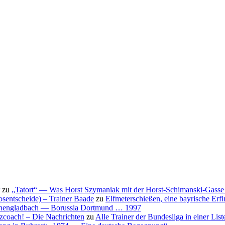
zu
„Tatort“ — Was Horst Szymaniak mit der Horst-Schimanski-Gasse 
osentscheide) – Trainer Baade
zu
Elfmeterschießen, eine bayrische Erf
nchengladbach — Borussia Dortmund … 1997
nzcoach! – Die Nachrichten
zu
Alle Trainer der Bundesliga in einer List