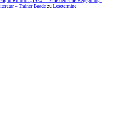
eng in Ruhrort: „1974 — Eine deutsche Begegnung“
teratur – Trainer Baade
zu
Lesetermine