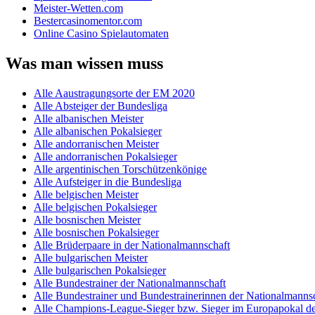
Meister-Wetten.com
Bestercasinomentor.com
Online Casino Spielautomaten
Was man wissen muss
Alle Aaustragungsorte der EM 2020
Alle Absteiger der Bundesliga
Alle albanischen Meister
Alle albanischen Pokalsieger
Alle andorranischen Meister
Alle andorranischen Pokalsieger
Alle argentinischen Torschützenkönige
Alle Aufsteiger in die Bundesliga
Alle belgischen Meister
Alle belgischen Pokalsieger
Alle bosnischen Meister
Alle bosnischen Pokalsieger
Alle Brüderpaare in der Nationalmannschaft
Alle bulgarischen Meister
Alle bulgarischen Pokalsieger
Alle Bundestrainer der Nationalmannschaft
Alle Bundestrainer und Bundestrainerinnen der Nationalmannsc
Alle Champions-League-Sieger bzw. Sieger im Europapokal de