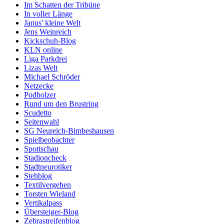
Im Schatten der Tribüne
In voller Länge
Janus' kleine Welt
Jens Weinreich
Kickschuh-Blog
KLN online
Liga Parkdrei
Lizas Welt
Michael Schröder
Netzecke
Podbolzer
Rund um den Brustring
Scudetto
Seitenwahl
SG Neureich-Bimbeshausen
Spielbeobachter
Spottschau
Stadioncheck
Stadtneurotiker
Stehblog
Textilvergehen
Torsten Wieland
Vertikalpass
Übersteiger-Blog
Zebrastreifenblog