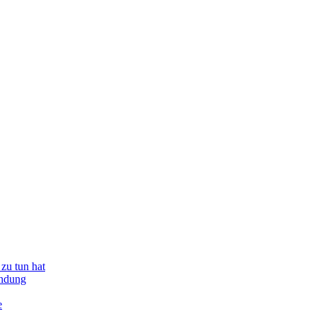
zu tun hat
indung
e