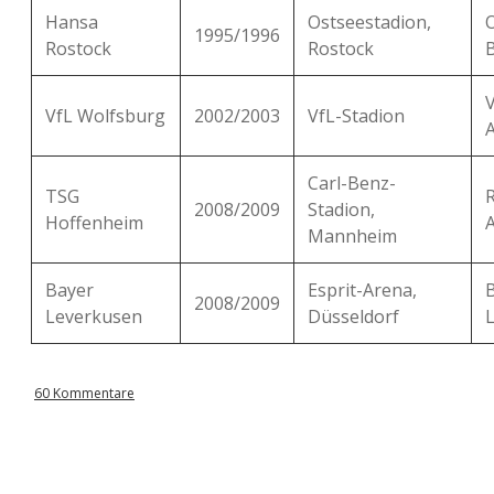
Hansa
Ostseestadion,
1995/1996
Rostock
Rostock
B
VfL Wolfsburg
2002/2003
VfL-Stadion
Carl-Benz-
TSG
2008/2009
Stadion,
Hoffenheim
Mannheim
Bayer
Esprit-Arena,
2008/2009
Leverkusen
Düsseldorf
60 Kommentare