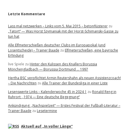
r
Letzte Kommentare
Lass mal netzwerken – Links vom 5. Mai 2015 – betonflüsterer
zu
„Tatort“ — Was Horst Szymaniak mit der Horst-Schimanski-Gasse zu
tun hat
Alle Elfmeterschießen deutscher Clubs im Europapokal (und
Losentscheide) – Trainer Baade
zu
Elfmeterschießen, eine bayrische
Erfindung
live Spiele
zu
Hinter den Kulissen des Knallers Borussia
Mönchengladbach — Borussia Dortmund … 1997
Hertha BSC verpflichtet Armin Reutershahn als neuen Assistenzcoach!
– Die Nachrichten
zu
Alle Trainer der Bundesliga in einer Liste
Lesenswerte Links – Kalenderwoche 45 in 2024 |
zu
Ronald Reng in
Ruhrort: „1974 — Eine deutsche Begegnung“
Ankündigung: „Nachspielzeit“ — Erstes Festival der Fußball-Literatur –
Trainer Baade
zu
Lesetermine
Aktuell auf „In voller Länge“