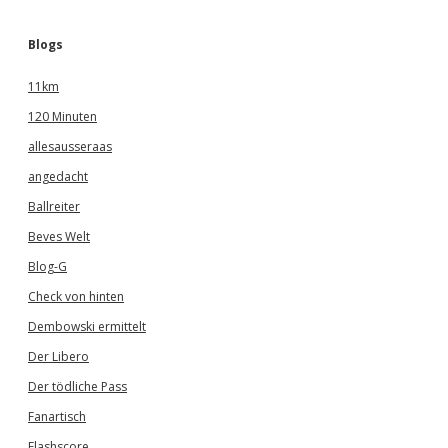
Blogs
11km
120 Minuten
allesausseraas
angedacht
Ballreiter
Beves Welt
Blog-G
Check von hinten
Dembowski ermittelt
Der Libero
Der tödliche Pass
Fanartisch
Flashscore