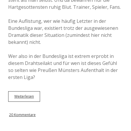
steht als man selbst. Und da bewahren nur die
Hartgesottensten ruhig Blut. Trainer, Spieler, Fans.
Eine Auflistung, wer wie häufig Letzter in der
Bundesliga war, existiert trotz der ausgewiesenen
Dramatik dieser Situation (zumindest hier nicht
bekannt) nicht.
Wer also in der Bundesliga ist extrem erprobt in
diesem Drahtseilakt und für wen ist dieses Gefühl
so selten wie Preußen Münsters Aufenthalt in der
ersten Liga?
Weiterlesen
D
i
e
A
20 Kommentare
l
l
e