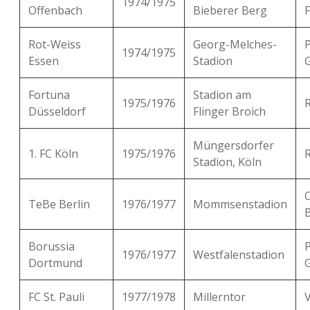
1974/1975
Offenbach
Bieberer Berg
F
Rot-Weiss
Georg-Melches-
P
1974/1975
Essen
Stadion
Fortuna
Stadion am
1975/1976
Düsseldorf
Flinger Broich
Müngersdorfer
1. FC Köln
1975/1976
R
Stadion, Köln
TeBe Berlin
1976/1977
Mommsenstadion
B
Borussia
P
1976/1977
Westfalenstadion
Dortmund
FC St. Pauli
1977/1978
Millerntor