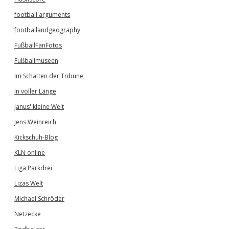
football arguments
footballandgeography
FußballFanFotos
Fußballmuseen
Im Schatten der Tribüne
In voller Länge
Janus' kleine Welt
Jens Weinreich
Kickschuh-Blog
KLN online
Liga Parkdrei
Lizas Welt
Michael Schröder
Netzecke