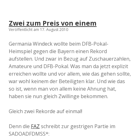
r
l
e
t
Zwei zum Preis von einem
z
Veröffentlicht am 17. August 2010
t
e
n
Germania Windeck wollte beim DFB-Pokal-
Heimspiel gegen die Bayern einen Rekord
aufstellen. Und zwar in Bezug auf Zuschauerzahlen,
Amateure und DFB-Pokal. Was man da jetzt explizit
erreichen wollte und vor allem, wie das gehen sollte,
war wohl keinem der Beteiligten klar. Und wie das
so ist, wenn man von allem keine Ahnung hat,
haben sie nun gleich Zwillinge bekommen.
Gleich zwei Rekorde auf einmal!
Denn die
FAZ
schreibt zur gestrigen Partie im
SADOADFDMSS*: