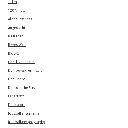
11km
120 Minuten
allesausseraas
angedacht
Ballreiter
Beves Welt
Blog-G
Check von hinten
Dembowski ermittelt
Der Libero
Der tödliche Pass
Fanartisch
Flashscore
football arguments
footballandgeography