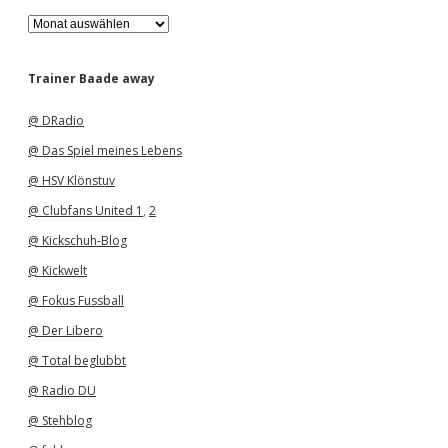
A
r
c
h
Trainer Baade away
i
v
@ DRadio
@ Das Spiel meines Lebens
@ HSV Klönstuv
@ Clubfans United 1
,
2
@ Kickschuh-Blog
@ Kickwelt
@ Fokus Fussball
@ Der Libero
@ Total beglubbt
@ Radio DU
@ Stehblog