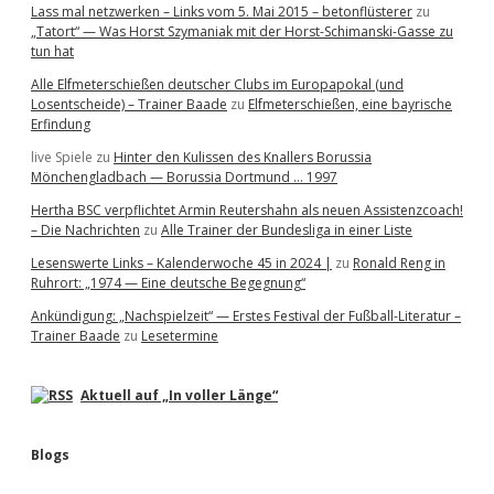
Lass mal netzwerken – Links vom 5. Mai 2015 – betonflüsterer
zu
„Tatort“ — Was Horst Szymaniak mit der Horst-Schimanski-Gasse zu
tun hat
Alle Elfmeterschießen deutscher Clubs im Europapokal (und
Losentscheide) – Trainer Baade
zu
Elfmeterschießen, eine bayrische
Erfindung
live Spiele
zu
Hinter den Kulissen des Knallers Borussia
Mönchengladbach — Borussia Dortmund … 1997
Hertha BSC verpflichtet Armin Reutershahn als neuen Assistenzcoach!
– Die Nachrichten
zu
Alle Trainer der Bundesliga in einer Liste
Lesenswerte Links – Kalenderwoche 45 in 2024 |
zu
Ronald Reng in
Ruhrort: „1974 — Eine deutsche Begegnung“
Ankündigung: „Nachspielzeit“ — Erstes Festival der Fußball-Literatur –
Trainer Baade
zu
Lesetermine
Aktuell auf „In voller Länge“
Blogs