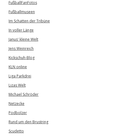
FußballFanFotos
Fußballmuseen
Im Schatten der Tribüne
In voller Länge
Janus' kleine Welt
Jens Weinreich
Kickschuh-Blog
KLN online
Liga Parkdrei
Lizas Welt
Michael Schröder
Netzecke
Podbolzer
Rund um den Brustring
Scudetto