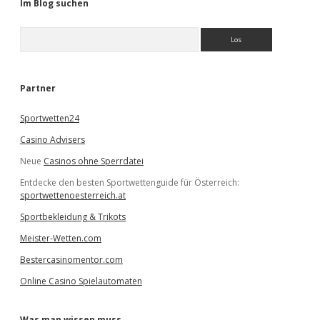
Im Blog suchen
S
u
c
h
e
Partner
n
Sportwetten24
Casino Advisers
Neue
Casinos ohne Sperrdatei
Entdecke den besten Sportwettenguide für Österreich:
sportwettenoesterreich.at
Sportbekleidung & Trikots
Meister-Wetten.com
Bestercasinomentor.com
Online Casino Spielautomaten
Was man wissen muss