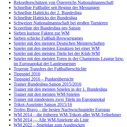
Rekordtorschützen von Österreichs Nationalmannschaft
Schnellste Fußballer seit Beginn der Messungen
Schnellste Hattricks der 2. Bundesliga
Schnellste Hattricks der Bundesliga
Schweizer Nationalmannschaft bei großen Turnieren
Scorerliste der Bundesliga pro Saison
Sieben kuriose Fakten zur WM
Sieben schicke Fußball-Browsergames
Spieler mit den meisten Deutschen Meisterschaften
Spieler mit den meisten Einsätzen bei einer WM
Spieler mit den meisten Titeln bei der Klub-WM
Spieler mit den meisten Toren in der Champions League bzw.
im Europapokal der Landesmeister
Teuerste Transfers der Fußballgeschichte
Tippspiel 2016
Tippspiel 2016 – Punkteübersicht
Trainer Bundesliga-Saison 2015/2016
Trainer mit den meisten Spielen in der 1. Bundesliga
Trainer mit den meisten WM-Spielen
Trainer mit mindestens zwei Titeln im Europapokal
Trikot-Ausrüster Saison 2015/16
Trofeo Bravo – die besten Nachwuchsspieler Europas
WM 2014 – die früheren WM-Trikots aller WM-Teilnehmer
WM 2014 — Alle WM-Spielorte als Liste
WM 2022 – Spielplan zum Ausdrucken