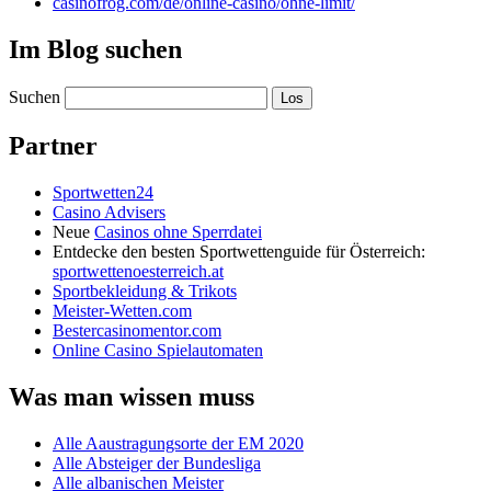
casinofrog.com/de/online-casino/ohne-limit/
Im Blog suchen
Suchen
Partner
Sportwetten24
Casino Advisers
Neue
Casinos ohne Sperrdatei
Entdecke den besten Sportwettenguide für Österreich:
sportwettenoesterreich.at
Sportbekleidung & Trikots
Meister-Wetten.com
Bestercasinomentor.com
Online Casino Spielautomaten
Was man wissen muss
Alle Aaustragungsorte der EM 2020
Alle Absteiger der Bundesliga
Alle albanischen Meister