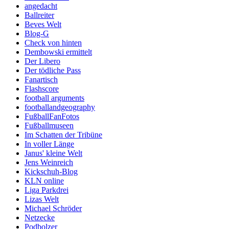
angedacht
Ballreiter
Beves Welt
Blog-G
Check von hinten
Dembowski ermittelt
Der Libero
Der tödliche Pass
Fanartisch
Flashscore
football arguments
footballandgeography
FußballFanFotos
Fußballmuseen
Im Schatten der Tribüne
In voller Länge
Janus' kleine Welt
Jens Weinreich
Kickschuh-Blog
KLN online
Liga Parkdrei
Lizas Welt
Michael Schröder
Netzecke
Podbolzer