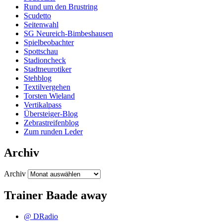
Rund um den Brustring
Scudetto
Seitenwahl
SG Neureich-Bimbeshausen
Spielbeobachter
Spottschau
Stadioncheck
Stadtneurotiker
Stehblog
Textilvergehen
Torsten Wieland
Vertikalpass
Übersteiger-Blog
Zebrastreifenblog
Zum runden Leder
Archiv
Archiv
Trainer Baade away
@ DRadio