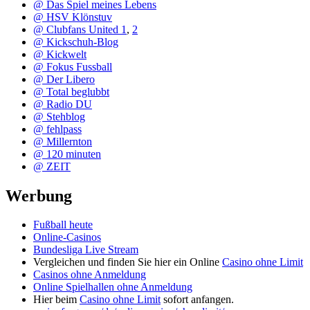
@ Das Spiel meines Lebens
@ HSV Klönstuv
@ Clubfans United 1
,
2
@ Kickschuh-Blog
@ Kickwelt
@ Fokus Fussball
@ Der Libero
@ Total beglubbt
@ Radio DU
@ Stehblog
@ fehlpass
@ Millernton
@ 120 minuten
@ ZEIT
Werbung
Fußball heute
Online-Casinos
Bundesliga Live Stream
Vergleichen und finden Sie hier ein Online
Casino ohne Limit
Casinos ohne Anmeldung
Online Spielhallen ohne Anmeldung
Hier beim
Casino ohne Limit
sofort anfangen.