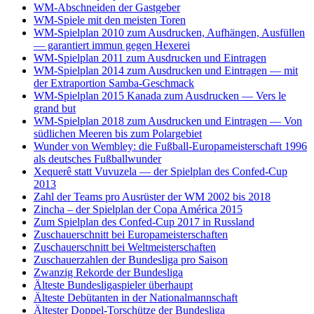
WM-Abschneiden der Gastgeber
WM-Spiele mit den meisten Toren
WM-Spielplan 2010 zum Ausdrucken, Aufhängen, Ausfüllen
— garantiert immun gegen Hexerei
WM-Spielplan 2011 zum Ausdrucken und Eintragen
WM-Spielplan 2014 zum Ausdrucken und Eintragen — mit
der Extraportion Samba-Geschmack
WM-Spielplan 2015 Kanada zum Ausdrucken — Vers le
grand but
WM-Spielplan 2018 zum Ausdrucken und Eintragen — Von
südlichen Meeren bis zum Polargebiet
Wunder von Wembley: die Fußball-Europameisterschaft 1996
als deutsches Fußballwunder
Xequerê statt Vuvuzela — der Spielplan des Confed-Cup
2013
Zahl der Teams pro Ausrüster der WM 2002 bis 2018
Zincha – der Spielplan der Copa América 2015
Zum Spielplan des Confed-Cup 2017 in Russland
Zuschauerschnitt bei Europameisterschaften
Zuschauerschnitt bei Weltmeisterschaften
Zuschauerzahlen der Bundesliga pro Saison
Zwanzig Rekorde der Bundesliga
Älteste Bundesligaspieler überhaupt
Älteste Debütanten in der Nationalmannschaft
Ältester Doppel-Torschütze der Bundesliga