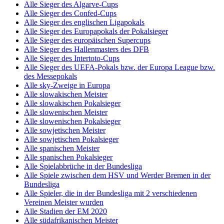
Alle Sieger des Algarve-Cups
Alle Sieger des Confed-Cups
Alle Sieger des englischen Ligapokals
Alle Sieger des Europapokals der Pokalsieger
Alle Sieger des europäischen Supercups
Alle Sieger des Hallenmasters des DFB
Alle Sieger des Intertoto-Cups
Alle Sieger des UEFA-Pokals bzw. der Europa League bzw.
des Messepokals
Alle sky-Zweige in Europa
Alle slowakischen Meister
Alle slowakischen Pokalsieger
Alle slowenischen Meister
Alle slowenischen Pokalsieger
Alle sowjetischen Meister
Alle sowjetischen Pokalsieger
Alle spanischen Meister
Alle spanischen Pokalsieger
Alle Spielabbrüche in der Bundesliga
Alle Spiele zwischen dem HSV und Werder Bremen in der
Bundesliga
Alle Spieler, die in der Bundesliga mit 2 verschiedenen
Vereinen Meister wurden
Alle Stadien der EM 2020
Alle südafrikanischen Meister