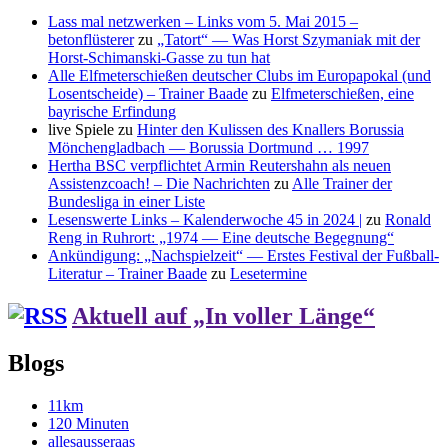
Lass mal netzwerken – Links vom 5. Mai 2015 –
betonflüsterer
zu
„Tatort“ — Was Horst Szymaniak mit der
Horst-Schimanski-Gasse zu tun hat
Alle Elfmeterschießen deutscher Clubs im Europapokal (und
Losentscheide) – Trainer Baade
zu
Elfmeterschießen, eine
bayrische Erfindung
live Spiele
zu
Hinter den Kulissen des Knallers Borussia
Mönchengladbach — Borussia Dortmund … 1997
Hertha BSC verpflichtet Armin Reutershahn als neuen
Assistenzcoach! – Die Nachrichten
zu
Alle Trainer der
Bundesliga in einer Liste
Lesenswerte Links – Kalenderwoche 45 in 2024 |
zu
Ronald
Reng in Ruhrort: „1974 — Eine deutsche Begegnung“
Ankündigung: „Nachspielzeit“ — Erstes Festival der Fußball-
Literatur – Trainer Baade
zu
Lesetermine
Aktuell auf „In voller Länge“
Blogs
11km
120 Minuten
allesausseraas