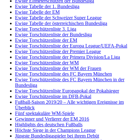
Ewige Elfmeterschützen der Bundesliga
Ewige Tabelle der 1. Bundesliga
Ewige Tabelle der EM
Ewige Tabelle der Schweizer Super League
Ewige Tabelle der österreichischen Bundesliga
Ewige Torschützenliste 3. Liga
Ewige Torschützenliste der Bundesliga
Ewige Torschützenliste der EM
Ewige Torschützenliste der Europa League/UEFA-Pokal
Ewige Torschützenliste der Premier League
Ewige Torschützenliste der Primera Division/La Liga
Ewige Torschützenliste der WM
Ewige Torschützenliste der WM der Frauen
Ewige Torschützenliste des FC Bayern München
Ewige Torschützenliste des FC Bayern München in der
Bundesliga
Ewige Torschützenliste Europapokal der Pokalsieger
Ewige Torschützenliste im DFB-Pokal
Fußball-Saison 2019/20 – Alle wichtigen Ereignisse im
Überblick
Fünf spektakuläre WM-Spiele
Gewinner und Verlierer der EM 2016
Highlights des deutschen Fußballs
Höchste Siege in der Champions League
Jüngste Bundesligaspieler bei ihrem Debüt