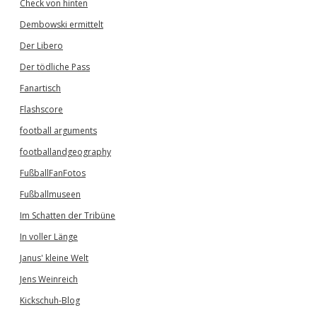
Check von hinten
Dembowski ermittelt
Der Libero
Der tödliche Pass
Fanartisch
Flashscore
football arguments
footballandgeography
FußballFanFotos
Fußballmuseen
Im Schatten der Tribüne
In voller Länge
Janus' kleine Welt
Jens Weinreich
Kickschuh-Blog