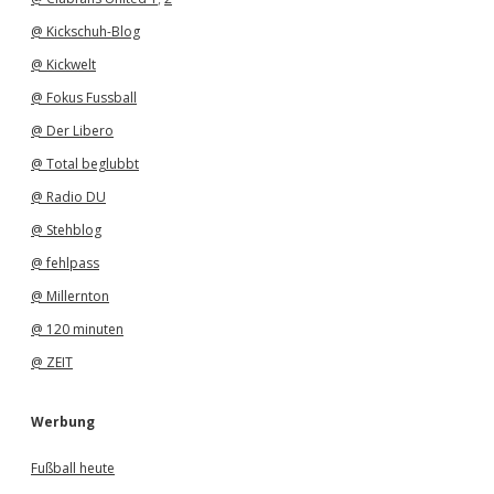
@ Kickschuh-Blog
@ Kickwelt
@ Fokus Fussball
@ Der Libero
@ Total beglubbt
@ Radio DU
@ Stehblog
@ fehlpass
@ Millernton
@ 120 minuten
@ ZEIT
Werbung
Fußball heute