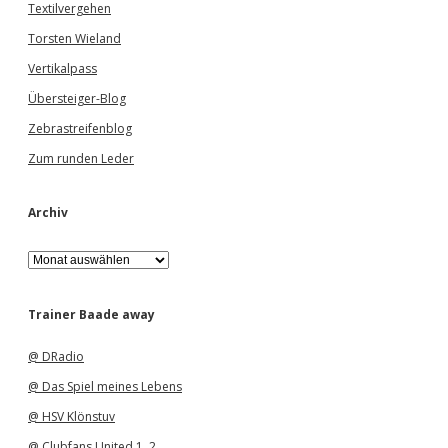
Textilvergehen
Torsten Wieland
Vertikalpass
Übersteiger-Blog
Zebrastreifenblog
Zum runden Leder
Archiv
A
r
c
h
Trainer Baade away
i
v
@ DRadio
@ Das Spiel meines Lebens
@ HSV Klönstuv
@ Clubfans United 1
,
2