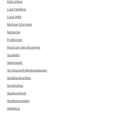
KLN online
Liga Parkdrei
Lizas Welt
Michael Schröder
Netzecke
Podbolzer
Rund um den Brustring
Scudetto
Seitenwahl
SG Neureich-Bimbeshausen
Spielbeobachter
Spottschau
Stadioncheck
Stadtneurotiker
Stehblog