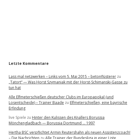
e
b
a
r
Letzte Kommentare
Lass mal netzwerken – Links vom 5. Mai 2015 – betonflüsterer
zu
„Tatort“ — Was Horst Szymaniak mit der Horst-Schimanski-Gasse zu
tun hat
Alle Elfmeterschießen deutscher Clubs im Europapokal (und
Losentscheide) – Trainer Baade
zu
Elfmeterschießen, eine bayrische
Erfindung
live Spiele
zu
Hinter den Kulissen des Knallers Borussia
Mönchengladbach — Borussia Dortmund … 1997
Hertha BSC verpflichtet Armin Reutershahn als neuen Assistenzcoach!
– Die Nachrichten
zu
Alle Trainer der Bundesliga in einer Liste