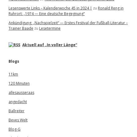
Lesenswerte Links – Kalenderwoche 45 in 2024 |
zu
Ronald Reng in
Ruhrort: „1974 — Eine deutsche Begegnung“
Ankündigung: „Nachspielzeit“ — Erstes Festival der Fußball-Literatur –
Trainer Baade
zu
Lesetermine
Aktuell auf „In voller Länge“
Blogs
11km
120 Minuten
allesausseraas
angedacht
Ballreiter
Beves Welt
Blog-G