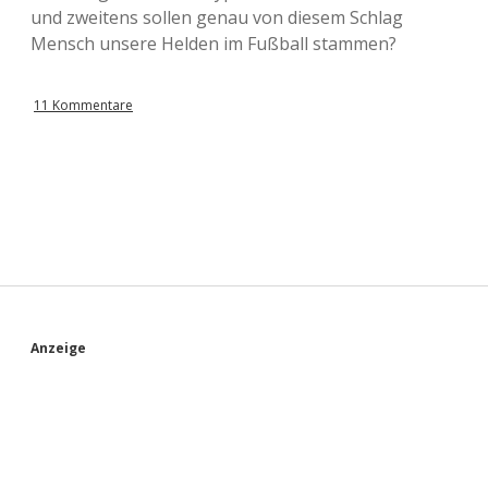
und zweitens sollen genau von diesem Schlag
Mensch unsere Helden im Fußball stammen?
11 Kommentare
S
Anzeige
i
d