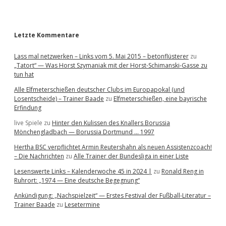
r
Letzte Kommentare
Lass mal netzwerken – Links vom 5. Mai 2015 – betonflüsterer
zu
„Tatort“ — Was Horst Szymaniak mit der Horst-Schimanski-Gasse zu
tun hat
Alle Elfmeterschießen deutscher Clubs im Europapokal (und
Losentscheide) – Trainer Baade
zu
Elfmeterschießen, eine bayrische
Erfindung
live Spiele
zu
Hinter den Kulissen des Knallers Borussia
Mönchengladbach — Borussia Dortmund … 1997
Hertha BSC verpflichtet Armin Reutershahn als neuen Assistenzcoach!
– Die Nachrichten
zu
Alle Trainer der Bundesliga in einer Liste
Lesenswerte Links – Kalenderwoche 45 in 2024 |
zu
Ronald Reng in
Ruhrort: „1974 — Eine deutsche Begegnung“
Ankündigung: „Nachspielzeit“ — Erstes Festival der Fußball-Literatur –
Trainer Baade
zu
Lesetermine