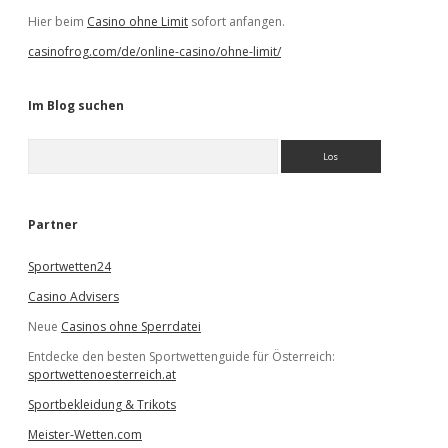
Hier beim
Casino ohne Limit
sofort anfangen.
casinofrog.com/de/online-casino/ohne-limit/
Im Blog suchen
S
u
c
h
e
Partner
n
Sportwetten24
Casino Advisers
Neue
Casinos ohne Sperrdatei
Entdecke den besten Sportwettenguide für Österreich:
sportwettenoesterreich.at
Sportbekleidung & Trikots
Meister-Wetten.com