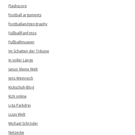
Flashscore
football arguments
footballandgeography
FußballFanFotos
Fußballmuseen
Im Schatten der Tribüne
In voller Länge
Janus' kleine Welt
Jens Weinreich
Kickschuh-Blog
KLN online
Liga Parkdrei
Lizas Welt
Michael Schröder
Netzecke