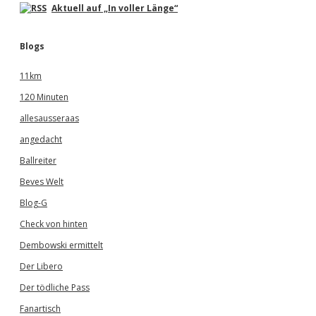
Aktuell auf „In voller Länge“
Blogs
11km
120 Minuten
allesausseraas
angedacht
Ballreiter
Beves Welt
Blog-G
Check von hinten
Dembowski ermittelt
Der Libero
Der tödliche Pass
Fanartisch