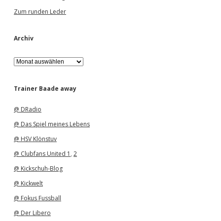
Zum runden Leder
Archiv
A
r
c
h
Trainer Baade away
i
v
@ DRadio
@ Das Spiel meines Lebens
@ HSV Klönstuv
@ Clubfans United 1
,
2
@ Kickschuh-Blog
@ Kickwelt
@ Fokus Fussball
@ Der Libero