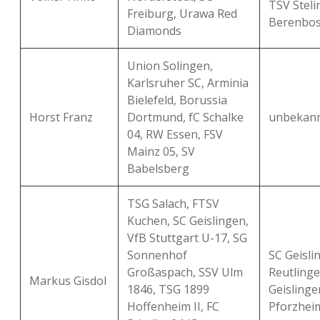
TSV Steli
Freiburg, Urawa Red
Berenbos
Diamonds
Union Solingen,
Karlsruher SC, Arminia
Bielefeld, Borussia
Horst Franz
Dortmund, fC Schalke
unbekan
04, RW Essen, FSV
Mainz 05, SV
Babelsberg
TSG Salach, FTSV
Kuchen, SC Geislingen,
VfB Stuttgart U-17, SG
Sonnenhof
SC Geisli
Großaspach, SSV Ulm
Reutlinge
Markus Gisdol
1846, TSG 1899
Geislingen
Hoffenheim II, FC
Pforzhei