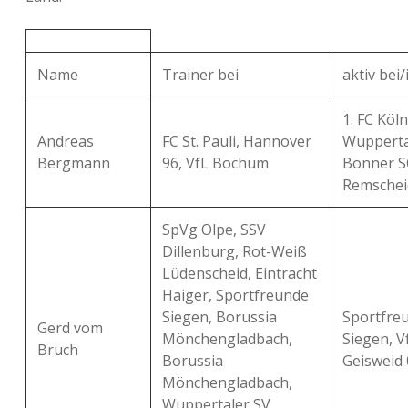
Name
Trainer bei
aktiv bei/
1. FC Köln 
Andreas
FC St. Pauli, Hannover
Wupperta
Bergmann
96, VfL Bochum
Bonner S
Remschei
SpVg Olpe, SSV
Dillenburg, Rot-Weiß
Lüdenscheid, Eintracht
Haiger, Sportfreunde
Siegen, Borussia
Sportfre
Gerd vom
Mönchengladbach,
Siegen, V
Bruch
Borussia
Geisweid 
Mönchengladbach,
Wuppertaler SV,