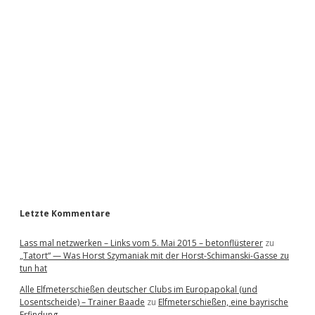
i
d
e
b
a
r
Letzte Kommentare
Lass mal netzwerken – Links vom 5. Mai 2015 – betonflüsterer
zu
„Tatort“ — Was Horst Szymaniak mit der Horst-Schimanski-Gasse zu
tun hat
Alle Elfmeterschießen deutscher Clubs im Europapokal (und
Losentscheide) – Trainer Baade
zu
Elfmeterschießen, eine bayrische
Erfindung