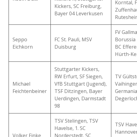
Korntal, 
Kickers, SC Freiburg,
Zuffenha
Bayer 04 Leverkusen
Ruteshei
FV Gallma
Seppo
FC St. Pauli, MSV
Borussia 
Eichkorn
Duisburg
BC Effere
Hürth-Ke
Stuttgarter Kickers,
RW Erfurt, SF Siegen,
TV Gültst
Michael
VfB Stuttgart (Jugend),
Vaihingen
Feichtenbeiner
TSF Ditzingen, Bayer
Germani
Uerdingen, Darmstadt
Degerloc
98
TSV Stelingen, TSV
TSV Have
Havelse, 1. SC
Hannover
Volker Finke
Norderstedt, SC