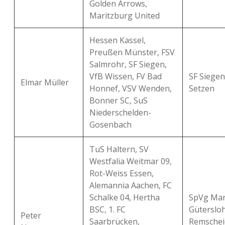
Golden Arrows,
Maritzburg United
Hessen Kassel,
Preußen Münster, FSV
Salmrohr, SF Siegen,
VfB Wissen, FV Bad
SF Siegen
Elmar Müller
Honnef, VSV Wenden,
Setzen
Bonner SC, SuS
Niederschelden-
Gosenbach
TuS Haltern, SV
Westfalia Weitmar 09,
Rot-Weiss Essen,
Alemannia Aachen, FC
Schalke 04, Hertha
SpVg Mar
BSC, 1. FC
Gütersloh
Peter
Saarbrücken,
Remschei