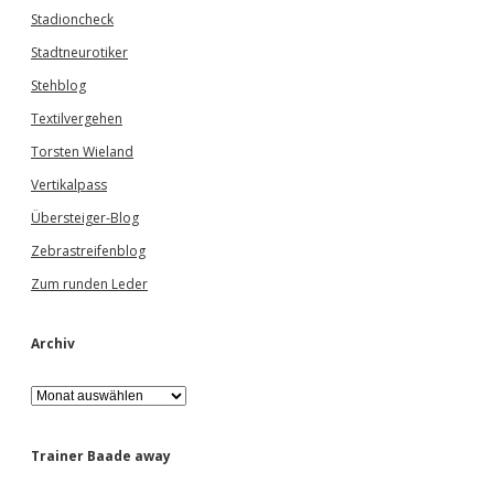
Stadioncheck
Stadtneurotiker
Stehblog
Textilvergehen
Torsten Wieland
Vertikalpass
Übersteiger-Blog
Zebrastreifenblog
Zum runden Leder
Archiv
A
r
c
h
Trainer Baade away
i
v