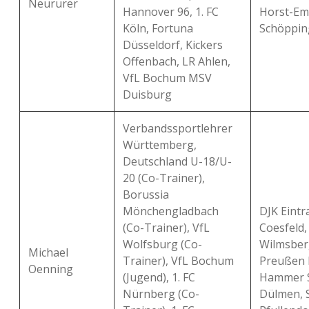
Neururer
Hannover 96, 1. FC
Horst-Em
Köln, Fortuna
Schöppin
Düsseldorf, Kickers
Offenbach, LR Ahlen,
VfL Bochum MSV
Duisburg
Verbandssportlehrer
Württemberg,
Deutschland U-18/U-
20 (Co-Trainer),
Borussia
Mönchengladbach
DJK Eintr
(Co-Trainer), VfL
Coesfeld,
Wolfsburg (Co-
Wilmsber
Michael
Trainer), VfL Bochum
Preußen 
Oenning
(Jugend), 1. FC
Hammer 
Nürnberg (Co-
Dülmen, 