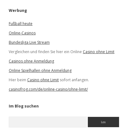
Werbung
Fußball heute
Online-Casinos
Bundesliga Live Stream
Vergleichen und finden Sie hier ein Online
Casino ohne Limit
Casinos ohne Anmeldung
Online Spielhallen ohne Anmeldung
Hier beim
Casino ohne Limit
sofort anfangen.
casinofrog.com/de/online-casino/ohne-limit/
Im Blog suchen
S
u
c
h