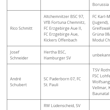
Borussia 
Altchemnitzer BSC 97,
FC Karl-M
VfB Fortuna Chemnitz,
(Jugend)
Rico Schmitt
FC Erzgebirge Aue II,
Greifswal
FC Erzgebirge Aue,
Grüna 08
Kickers Offenbach
Modul Ch
Josef
Hertha BSC,
unbekan
Schneider
Hamburger SV
TSV Roth
FSC Lohf
André
SC Paderborn 07, FC
Wolfsang
Schubert
St. Pauli
Vellmar, 
Baunatal
RW Lüdenscheid, SV