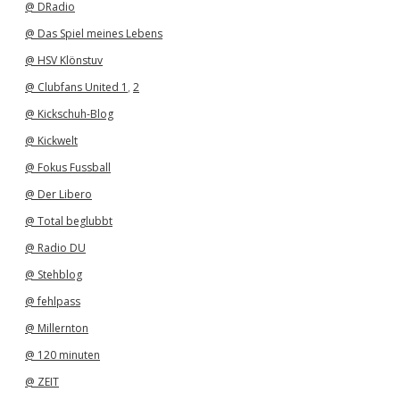
@ DRadio
@ Das Spiel meines Lebens
@ HSV Klönstuv
@ Clubfans United 1
,
2
@ Kickschuh-Blog
@ Kickwelt
@ Fokus Fussball
@ Der Libero
@ Total beglubbt
@ Radio DU
@ Stehblog
@ fehlpass
@ Millernton
@ 120 minuten
@ ZEIT