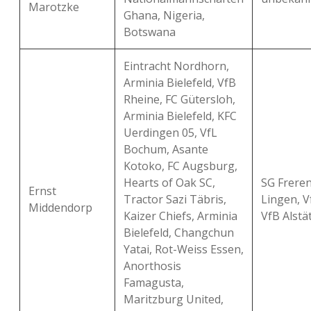
Marotzke
Ghana, Nigeria,
Botswana
Eintracht Nordhorn,
Arminia Bielefeld, VfB
Rheine, FC Gütersloh,
Arminia Bielefeld, KFC
Uerdingen 05, VfL
Bochum, Asante
Kotoko, FC Augsburg,
Hearts of Oak SC,
SG Freren
Ernst
Tractor Sazi Täbris,
Lingen, V
Middendorp
Kaizer Chiefs, Arminia
VfB Alstä
Bielefeld, Changchun
Yatai, Rot-Weiss Essen,
Anorthosis
Famagusta,
Maritzburg United,