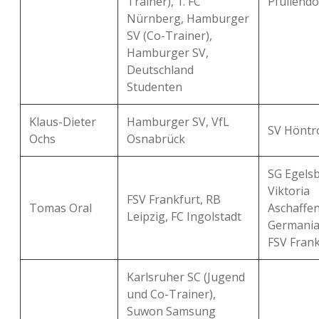
Trainer), 1. FC
Pfullendo
Nürnberg, Hamburger
SV (Co-Trainer),
Hamburger SV,
Deutschland
Studenten
Klaus-Dieter
Hamburger SV, VfL
SV Höntr
Ochs
Osnabrück
SG Egelsb
Viktoria
FSV Frankfurt, RB
Tomas Oral
Aschaffe
Leipzig, FC Ingolstadt
Germania
FSV Frank
Karlsruher SC (Jugend
und Co-Trainer),
Suwon Samsung