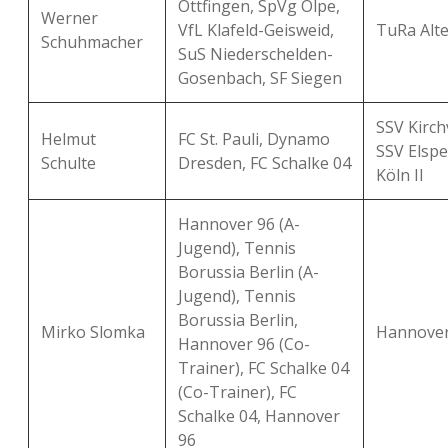
Ottfingen, SpVg Olpe,
Werner
VfL Klafeld-Geisweid,
TuRa Al
Schuhmacher
SuS Niederschelden-
Gosenbach, SF Siegen
SSV Kirch
Helmut
FC St. Pauli, Dynamo
SSV Elspe
Schulte
Dresden, FC Schalke 04
Köln II
Hannover 96 (A-
Jugend), Tennis
Borussia Berlin (A-
Jugend), Tennis
Borussia Berlin,
Mirko Slomka
Hannover 
Hannover 96 (Co-
Trainer), FC Schalke 04
(Co-Trainer), FC
Schalke 04, Hannover
96