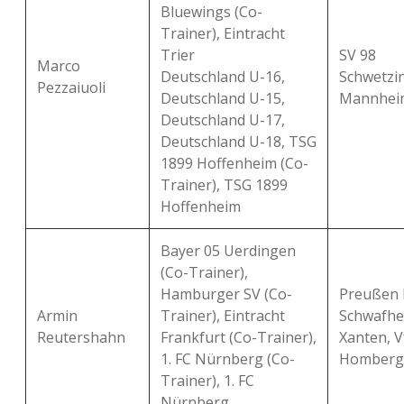
Bluewings (Co-
Trainer), Eintracht
Trier
SV 98
Marco
Deutschland U-16,
Schwetzi
Pezzaiuoli
Deutschland U-15,
Mannhei
Deutschland U-17,
Deutschland U-18, TSG
1899 Hoffenheim (Co-
Trainer), TSG 1899
Hoffenheim
Bayer 05 Uerdingen
(Co-Trainer),
Hamburger SV (Co-
Preußen K
Armin
Trainer), Eintracht
Schwafhe
Reutershahn
Frankfurt (Co-Trainer),
Xanten, V
1. FC Nürnberg (Co-
Homberg
Trainer), 1. FC
Nürnberg