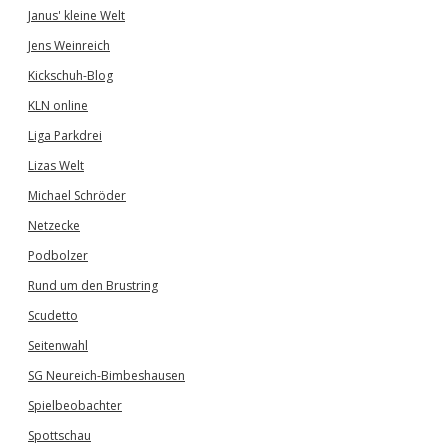
Janus' kleine Welt
Jens Weinreich
Kickschuh-Blog
KLN online
Liga Parkdrei
Lizas Welt
Michael Schröder
Netzecke
Podbolzer
Rund um den Brustring
Scudetto
Seitenwahl
SG Neureich-Bimbeshausen
Spielbeobachter
Spottschau