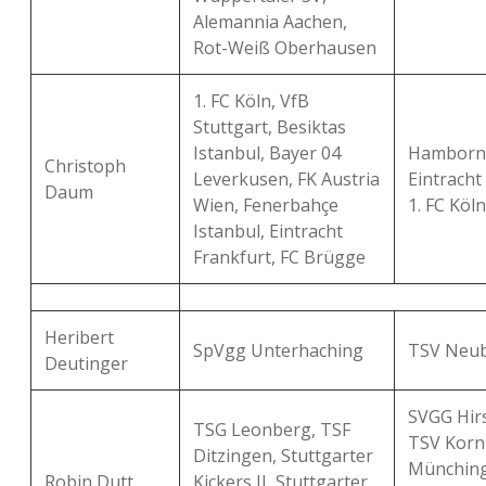
Alemannia Aachen,
Rot-Weiß Oberhausen
1. FC Köln, VfB
Stuttgart, Besiktas
Istanbul, Bayer 04
Hamborn 
Christoph
Leverkusen, FK Austria
Eintracht
Daum
Wien, Fenerbahçe
1. FC Köl
Istanbul, Eintracht
Frankfurt, FC Brügge
Heribert
SpVgg Unterhaching
TSV Neub
Deutinger
SVGG Hir
TSG Leonberg, TSF
TSV Kornt
Ditzingen, Stuttgarter
Münching
Robin Dutt
Kickers II, Stuttgarter