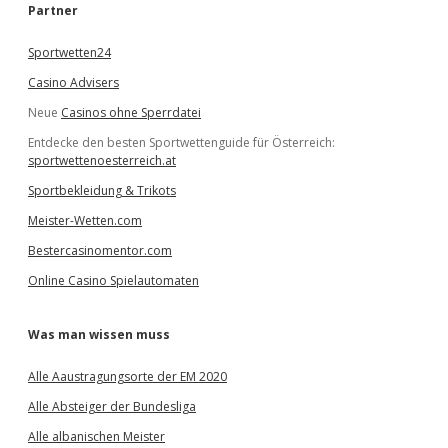
e
Partner
n
Sportwetten24
Casino Advisers
Neue
Casinos ohne Sperrdatei
Entdecke den besten Sportwettenguide für Österreich:
sportwettenoesterreich.at
Sportbekleidung & Trikots
Meister-Wetten.com
Bestercasinomentor.com
Online Casino Spielautomaten
Was man wissen muss
Alle Aaustragungsorte der EM 2020
Alle Absteiger der Bundesliga
Alle albanischen Meister