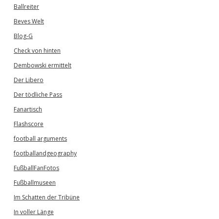
Ballreiter
Beves Welt
Blog-G
Check von hinten
Dembowski ermittelt
Der Libero
Der tödliche Pass
Fanartisch
Flashscore
football arguments
footballandgeography
FußballFanFotos
Fußballmuseen
Im Schatten der Tribüne
In voller Länge