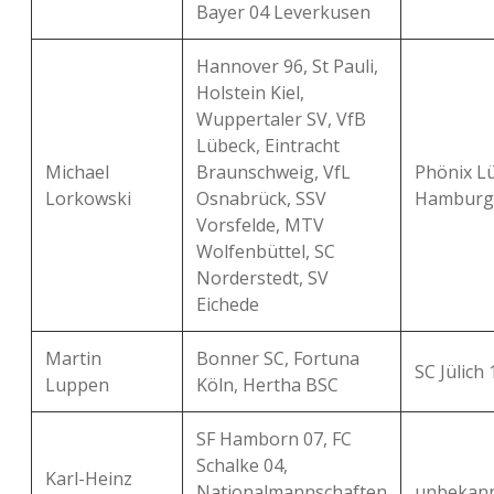
Bayer 04 Leverkusen
Hannover 96, St Pauli,
Holstein Kiel,
Wuppertaler SV, VfB
Lübeck, Eintracht
Michael
Braunschweig, VfL
Phönix L
Lorkowski
Osnabrück, SSV
Hamburg
Vorsfelde, MTV
Wolfenbüttel, SC
Norderstedt, SV
Eichede
Martin
Bonner SC, Fortuna
SC Jülich
Luppen
Köln, Hertha BSC
SF Hamborn 07, FC
Schalke 04,
Karl-Heinz
Nationalmannschaften
unbekan