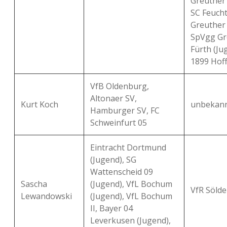
Greuther F
SC Feuch
Greuther 
SpVgg Gr
Fürth (Ju
1899 Hoff
VfB Oldenburg,
Altonaer SV,
Kurt Koch
unbekan
Hamburger SV, FC
Schweinfurt 05
Eintracht Dortmund
(Jugend), SG
Wattenscheid 09
Sascha
(Jugend), VfL Bochum
VfR Sölde
Lewandowski
(Jugend), VfL Bochum
II, Bayer 04
Leverkusen (Jugend),