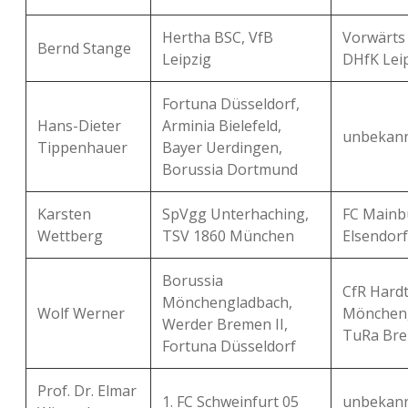
Hertha BSC, VfB
Vorwärts
Bernd Stange
Leipzig
DHfK Lei
Fortuna Düsseldorf,
Hans-Dieter
Arminia Bielefeld,
unbekan
Tippenhauer
Bayer Uerdingen,
Borussia Dortmund
Karsten
SpVgg Unterhaching,
FC Mainb
Wettberg
TSV 1860 München
Elsendorf
Borussia
CfR Hardt
Mönchengladbach,
Wolf Werner
Möncheng
Werder Bremen II,
TuRa Br
Fortuna Düsseldorf
Prof. Dr. Elmar
1. FC Schweinfurt 05
unbekan