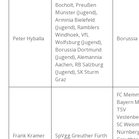
Bocholt, Preußen
Münster (Jugend),
Arminia Bielefeld
(Jugend), Ramblers
Windhoek, VfL
Peter Hyballa
Borussia
Wolfsburg (Jugend),
Borussia Dortmund
(Jugend), Alemannia
Aachen, RB Salzburg
(Jugend), SK Sturm
Graz
FC Memmi
Bayern M
TSV
Vestenbe
SC Weisma
Nürnberg
Frank Kramer
SpVgg Greuther Fürth