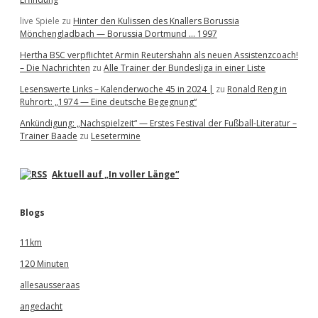
live Spiele
zu
Hinter den Kulissen des Knallers Borussia
Mönchengladbach — Borussia Dortmund … 1997
Hertha BSC verpflichtet Armin Reutershahn als neuen Assistenzcoach!
– Die Nachrichten
zu
Alle Trainer der Bundesliga in einer Liste
Lesenswerte Links – Kalenderwoche 45 in 2024 |
zu
Ronald Reng in
Ruhrort: „1974 — Eine deutsche Begegnung“
Ankündigung: „Nachspielzeit“ — Erstes Festival der Fußball-Literatur –
Trainer Baade
zu
Lesetermine
Aktuell auf „In voller Länge“
Blogs
11km
120 Minuten
allesausseraas
angedacht