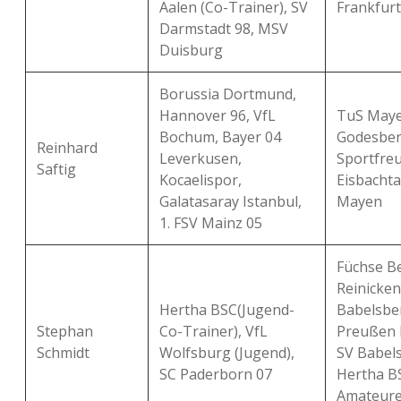
Aalen (Co-Trainer), SV
Frankfurt
Darmstadt 98, MSV
Duisburg
Borussia Dortmund,
Hannover 96, VfL
TuS Maye
Bochum, Bayer 04
Godesber
Reinhard
Leverkusen,
Sportfre
Saftig
Kocaelispor,
Eisbachta
Galatasaray Istanbul,
Mayen
1. FSV Mainz 05
Füchse Be
Reinicken
Hertha BSC(Jugend-
Babelsbe
Stephan
Co-Trainer), VfL
Preußen 
Schmidt
Wolfsburg (Jugend),
SV Babels
SC Paderborn 07
Hertha B
Amateure