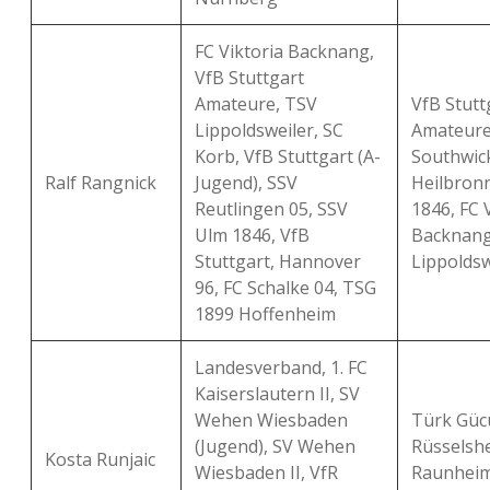
FC Viktoria Backnang,
VfB Stuttgart
Amateure, TSV
VfB Stutt
Lippoldsweiler, SC
Amateure
Korb, VfB Stuttgart (A-
Southwick
Ralf Rangnick
Jugend), SSV
Heilbron
Reutlingen 05, SSV
1846, FC 
Ulm 1846, VfB
Backnang
Stuttgart, Hannover
Lippoldsw
96, FC Schalke 04, TSG
1899 Hoffenheim
Landesverband, 1. FC
Kaiserslautern II, SV
Wehen Wiesbaden
Türk Güc
(Jugend), SV Wehen
Rüsselshe
Kosta Runjaic
Wiesbaden II, VfR
Raunheim