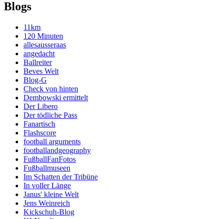
Blogs
11km
120 Minuten
allesausseraas
angedacht
Ballreiter
Beves Welt
Blog-G
Check von hinten
Dembowski ermittelt
Der Libero
Der tödliche Pass
Fanartisch
Flashscore
football arguments
footballandgeography
FußballFanFotos
Fußballmuseen
Im Schatten der Tribüne
In voller Länge
Janus' kleine Welt
Jens Weinreich
Kickschuh-Blog