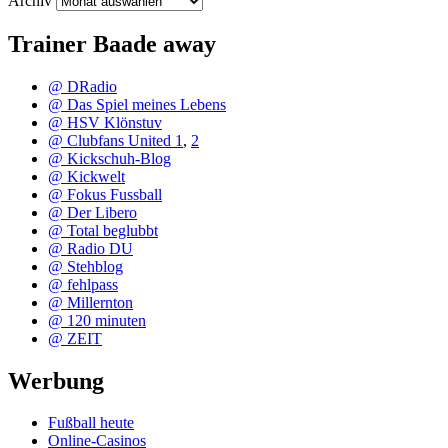
Archiv
Trainer Baade away
@ DRadio
@ Das Spiel meines Lebens
@ HSV Klönstuv
@ Clubfans United 1
,
2
@ Kickschuh-Blog
@ Kickwelt
@ Fokus Fussball
@ Der Libero
@ Total beglubbt
@ Radio DU
@ Stehblog
@ fehlpass
@ Millernton
@ 120 minuten
@ ZEIT
Werbung
Fußball heute
Online-Casinos