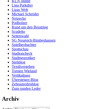
KLN online
Liga Parkdrei
Lizas Welt
Michael Schröder
Netzecke
Podbolzer
Rund um den Brustring
Scudetto
Seitenwahl
SG Neureich-Bimbeshausen
Spielbeobachter
Spottschau
Stadioncheck
Stadtneurotiker
Stehblog
Textilvergehen
Torsten Wieland
Vertikalpass
Übersteiger-Blog
Zebrastreifenblog
Zum runden Leder
Archiv