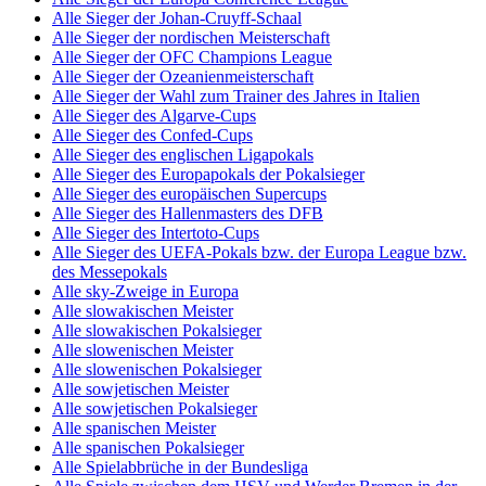
Alle Sieger der Johan-Cruyff-Schaal
Alle Sieger der nordischen Meisterschaft
Alle Sieger der OFC Champions League
Alle Sieger der Ozeanienmeisterschaft
Alle Sieger der Wahl zum Trainer des Jahres in Italien
Alle Sieger des Algarve-Cups
Alle Sieger des Confed-Cups
Alle Sieger des englischen Ligapokals
Alle Sieger des Europapokals der Pokalsieger
Alle Sieger des europäischen Supercups
Alle Sieger des Hallenmasters des DFB
Alle Sieger des Intertoto-Cups
Alle Sieger des UEFA-Pokals bzw. der Europa League bzw.
des Messepokals
Alle sky-Zweige in Europa
Alle slowakischen Meister
Alle slowakischen Pokalsieger
Alle slowenischen Meister
Alle slowenischen Pokalsieger
Alle sowjetischen Meister
Alle sowjetischen Pokalsieger
Alle spanischen Meister
Alle spanischen Pokalsieger
Alle Spielabbrüche in der Bundesliga