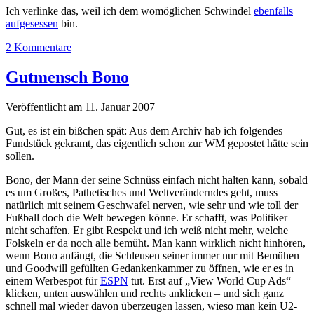
Ich verlinke das, weil ich dem womöglichen Schwindel
ebenfalls
aufgesessen
bin.
2 Kommentare
Gutmensch Bono
Veröffentlicht am 11. Januar 2007
Gut, es ist ein bißchen spät: Aus dem Archiv hab ich folgendes
Fundstück gekramt, das eigentlich schon zur WM gepostet hätte sein
sollen.
Bono, der Mann der seine Schnüss einfach nicht halten kann, sobald
es um Großes, Pathetisches und Weltveränderndes geht, muss
natürlich mit seinem Geschwafel nerven, wie sehr und wie toll der
Fußball doch die Welt bewegen könne. Er schafft, was Politiker
nicht schaffen. Er gibt Respekt und ich weiß nicht mehr, welche
Folskeln er da noch alle bemüht. Man kann wirklich nicht hinhören,
wenn Bono anfängt, die Schleusen seiner immer nur mit Bemühen
und Goodwill gefüllten Gedankenkammer zu öffnen, wie er es in
einem Werbespot für
ESPN
tut. Erst auf „View World Cup Ads“
klicken, unten auswählen und rechts anklicken – und sich ganz
schnell mal wieder davon überzeugen lassen, wieso man kein U2-