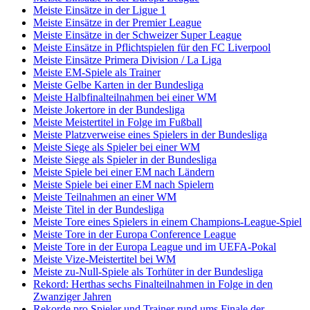
Meiste Einsätze in der Ligue 1
Meiste Einsätze in der Premier League
Meiste Einsätze in der Schweizer Super League
Meiste Einsätze in Pflichtspielen für den FC Liverpool
Meiste Einsätze Primera Division / La Liga
Meiste EM-Spiele als Trainer
Meiste Gelbe Karten in der Bundesliga
Meiste Halbfinalteilnahmen bei einer WM
Meiste Jokertore in der Bundesliga
Meiste Meistertitel in Folge im Fußball
Meiste Platzverweise eines Spielers in der Bundesliga
Meiste Siege als Spieler bei einer WM
Meiste Siege als Spieler in der Bundesliga
Meiste Spiele bei einer EM nach Ländern
Meiste Spiele bei einer EM nach Spielern
Meiste Teilnahmen an einer WM
Meiste Titel in der Bundesliga
Meiste Tore eines Spielers in einem Champions-League-Spiel
Meiste Tore in der Europa Conference League
Meiste Tore in der Europa League und im UEFA-Pokal
Meiste Vize-Meistertitel bei WM
Meiste zu-Null-Spiele als Torhüter in der Bundesliga
Rekord: Herthas sechs Finalteilnahmen in Folge in den
Zwanziger Jahren
Rekorde pro Spieler und Trainer rund ums Finale der