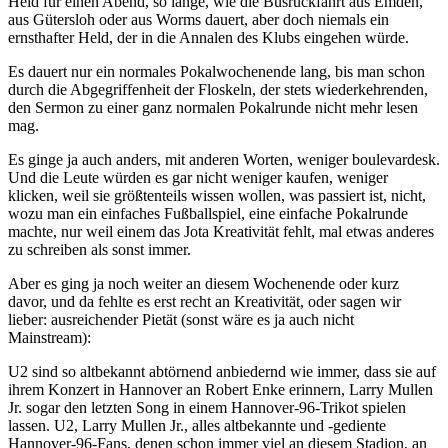
Held für einen Abend, so lange, wie die Busrückfahrt aus Emden,
aus Gütersloh oder aus Worms dauert, aber doch niemals ein
ernsthafter Held, der in die Annalen des Klubs eingehen würde.
Es dauert nur ein normales Pokalwochenende lang, bis man schon
durch die Abgegriffenheit der Floskeln, der stets wiederkehrenden,
den Sermon zu einer ganz normalen Pokalrunde nicht mehr lesen
mag.
Es ginge ja auch anders, mit anderen Worten, weniger boulevardesk.
Und die Leute würden es gar nicht weniger kaufen, weniger
klicken, weil sie größtenteils wissen wollen, was passiert ist, nicht,
wozu man ein einfaches Fußballspiel, eine einfache Pokalrunde
machte, nur weil einem das Jota Kreativität fehlt, mal etwas anderes
zu schreiben als sonst immer.
Aber es ging ja noch weiter an diesem Wochenende oder kurz
davor, und da fehlte es erst recht an Kreativität, oder sagen wir
lieber: ausreichender Pietät (sonst wäre es ja auch nicht
Mainstream):
U2 sind so altbekannt abtörnend anbiedernd wie immer, dass sie auf
ihrem Konzert in Hannover an Robert Enke erinnern, Larry Mullen
Jr. sogar den letzten Song in einem Hannover-96-Trikot spielen
lassen. U2, Larry Mullen Jr., alles altbekannte und -gediente
Hannover-96-Fans, denen schon immer viel an diesem Stadion, an