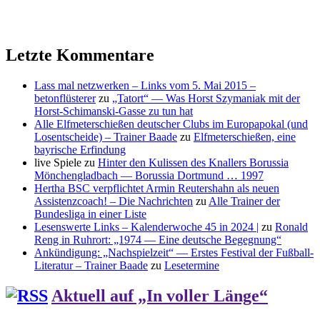
Letzte Kommentare
Lass mal netzwerken – Links vom 5. Mai 2015 –
betonflüsterer
zu
„Tatort“ — Was Horst Szymaniak mit der
Horst-Schimanski-Gasse zu tun hat
Alle Elfmeterschießen deutscher Clubs im Europapokal (und
Losentscheide) – Trainer Baade
zu
Elfmeterschießen, eine
bayrische Erfindung
live Spiele
zu
Hinter den Kulissen des Knallers Borussia
Mönchengladbach — Borussia Dortmund … 1997
Hertha BSC verpflichtet Armin Reutershahn als neuen
Assistenzcoach! – Die Nachrichten
zu
Alle Trainer der
Bundesliga in einer Liste
Lesenswerte Links – Kalenderwoche 45 in 2024 |
zu
Ronald
Reng in Ruhrort: „1974 — Eine deutsche Begegnung“
Ankündigung: „Nachspielzeit“ — Erstes Festival der Fußball-
Literatur – Trainer Baade
zu
Lesetermine
Aktuell auf „In voller Länge“