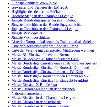
Fünf spektakuläre WM-Spiele
Gewinner und Verlierer der EM 2016
Highlights des deutschen Fußballs
Höchste Siege in der Champions League
Jüngste Bundesligaspieler bei ihrem Debüt
Jüngste Torschützen der Bundesligageschichte
Jüngste Torschützen der Champions League
Jüngste WM-Spieler
Jüngste WM-Torschützen
Liste der Europapokalsieger als Trainer und als Spieler
Liste der Rekordmeister pro Land in Europa
Liste der Vereine mit den meisten Mitgliedern weltweit
Meiste BL-Einsätze für Werder Bremen
Meiste BL-Spiele als Trainer bei einem Club
Meiste Bundesliga-Einsätze eines ausländischen Spielers
Meiste Bundesliga-Einsätze für Borussia Dortmund
Meiste Bundesliga-Einsätze für den 1. FC Köln
Meiste Bundesliga-Einsätze für den Hamburger SV
Meiste Bundesliga-Einsätze für Eintracht Frankfurt
Meiste Einsätze 2. Bundesliga
Meiste Einsätze als Kapitän der deutschen
Nationalmannschaft
Meiste Einsätze in der Champions League
Meiste Einsätze in der Eredivisie
Meiste Einsätze in der Europa League