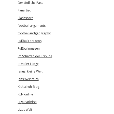
Der tödliche Pass
Fanartisch
Flashscore
football arguments
footballandgeography
FußballFanFotos
Fußballmuseen
Im Schatten der Tribüne
In voller Länge
Janus' kleine Welt
Jens Weinreich
Kickschuh-Blog
KLN online
Liga Parkdrei
Lizas Welt