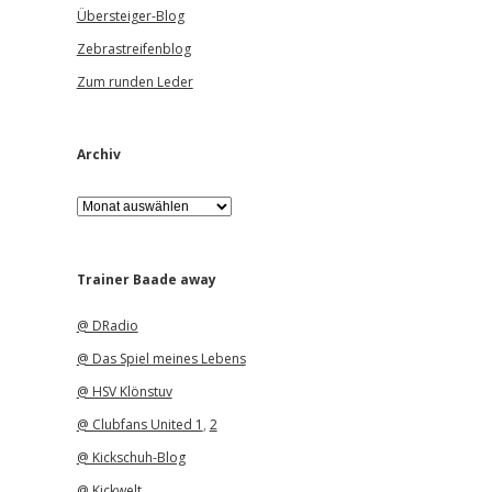
Übersteiger-Blog
Zebrastreifenblog
Zum runden Leder
Archiv
A
r
c
h
i
Trainer Baade away
v
@ DRadio
@ Das Spiel meines Lebens
@ HSV Klönstuv
@ Clubfans United 1
,
2
@ Kickschuh-Blog
@ Kickwelt