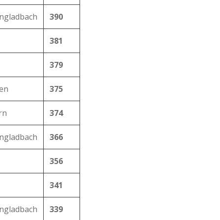
ngladbach
390
381
379
en
375
rn
374
ngladbach
366
356
341
ngladbach
339