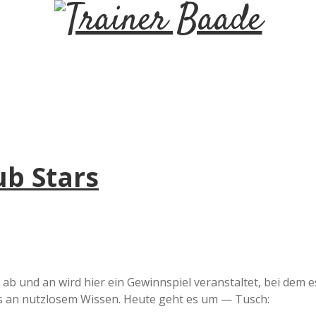
T
r
a
i
ub Stars
n
e
r
b und an wird hier ein Gewinnspiel veranstaltet, bei dem e
B
es an nutzlosem Wissen. Heute geht es um — Tusch: