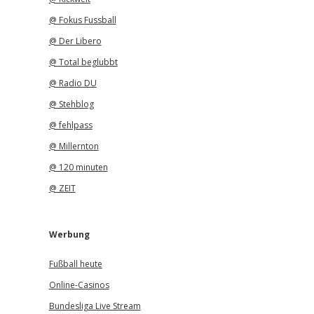
@ Fokus Fussball
@ Der Libero
@ Total beglubbt
@ Radio DU
@ Stehblog
@ fehlpass
@ Millernton
@ 120 minuten
@ ZEIT
Werbung
Fußball heute
Online-Casinos
Bundesliga Live Stream