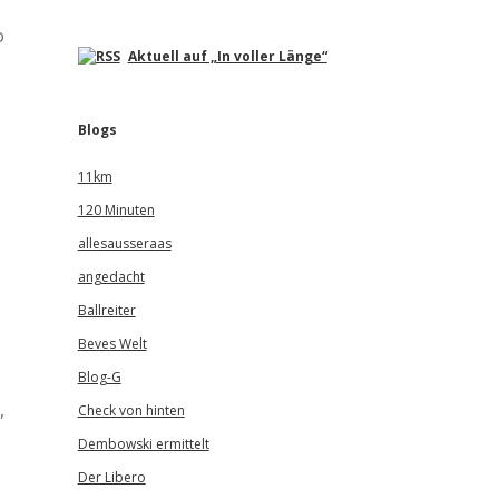
o
Aktuell auf „In voller Länge“
Blogs
11km
120 Minuten
allesausseraas
angedacht
Ballreiter
Beves Welt
Blog-G
,
Check von hinten
Dembowski ermittelt
Der Libero