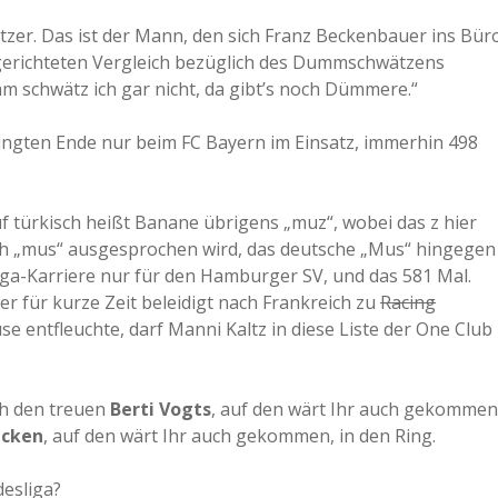
er. Das ist der Mann, den sich Franz Beckenbauer ins Bür
 gerichteten Vergleich bezüglich des Dummschwätzens
m schwätz ich gar nicht, da gibt’s noch Dümmere.“
dingten Ende nur beim FC Bayern im Einsatz, immerhin 498
f türkisch heißt Banane übrigens „muz“, wobei das z hier
ch „mus“ ausgesprochen wird, das deutsche „Mus“ hingegen
iga-Karriere nur für den Hamburger SV, und das 581 Mal.
r für kurze Zeit beleidigt nach Frankreich zu
Racing
entfleuchte, darf Manni Kaltz in diese Liste der One Club
ch den treuen
Berti Vogts
, auf den wärt Ihr auch gekommen
icken
, auf den wärt Ihr auch gekommen, in den Ring.
desliga?