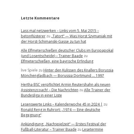
r
Letzte Kommentare
Lass mal netzwerken – Links vom 5. Mai 2015 –
betonflüsterer
zu
„Tatort“ — Was Horst Szymaniak mit
der Horst-Schimanski-Gasse zu tun hat
Alle Elfmeterschießen deutscher Clubs im Europapokal
(und Losentscheide) – Trainer Baade
zu
Elfmeterschießen, eine bayrische Erfindung
live Spiele
zu
Hinter den Kulissen des Knallers Borussia
Mönchengladbach — Borussia Dortmund … 1997
Hertha BSC verpflichtet Armin Reutershahn als neuen
Assistenzcoach! – Die Nachrichten
zu
Alle Trainer der
Bundesliga in einer Liste
Lesenswerte Links – Kalenderwoche 45 in 2024 |
zu
Ronald Reng in Ruhrort: „1974 — Eine deutsche
Begegnung“
Ankündigung: „Nachspielzeit“ — Erstes Festival der
Fußball-Literatur – Trainer Baade
zu
Lesetermine