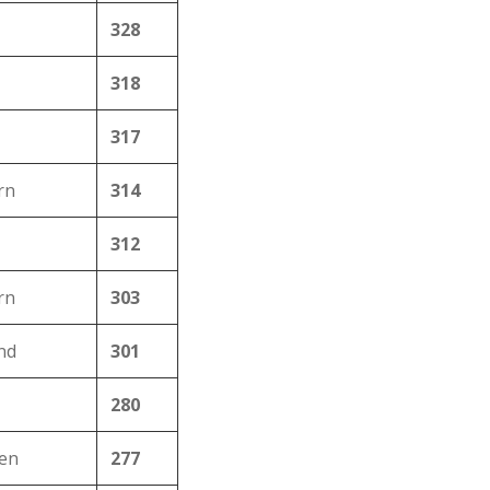
328
318
317
rn
314
312
rn
303
nd
301
280
en
277