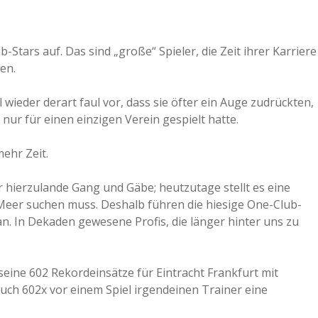
a
b-Stars auf. Das sind „große“ Spieler, die Zeit ihrer Karriere
a
en.
ieder derart faul vor, dass sie öfter ein Auge zudrückten,
d
 nur für einen einzigen Verein gespielt hatte.
e
mehr Zeit.
r hierzulande Gang und Gäbe; heutzutage stellt es eine
eer suchen muss. Deshalb führen die hiesige One-Club-
an. In Dekaden gewesene Profis, die länger hinter uns zu
e seine 602 Rekordeinsätze für Eintracht Frankfurt mit
auch 602x vor einem Spiel irgendeinen Trainer eine