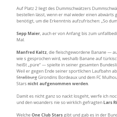
Auf Platz 2 liegt des Dummschwätzers Dummschwätz
bestellen lässt, wenn er mal wieder einen abwärts
benötigt, um die Erkenntnis aufzufrischen: „So dum
Sepp Maier
, auch er von Anfang bis zum unfallbe
Mal.
Manfred Kaltz
, die fleischgewordene Banane — au
wie s gesprochen wird, weshalb Banane auf türkis
heißt „püre“ — spielte in seiner gesamten Bundesl
Weil er gegen Ende seiner sportlichen Laufbahn abe
Straßburg
Girondins Bordeaux und dem FC Mulhouse 
Stars
nicht aufgenommen werden
.
Damit es nicht ganz so nackt losgeht, werfe ich no
und den woanders nie so wirklich gefragten
Lars R
Welche
One Club Stars
gibt und gab es in der Bun