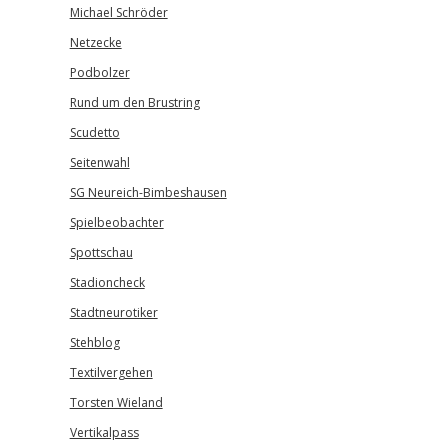
Michael Schröder
Netzecke
Podbolzer
Rund um den Brustring
Scudetto
Seitenwahl
SG Neureich-Bimbeshausen
Spielbeobachter
Spottschau
Stadioncheck
Stadtneurotiker
Stehblog
Textilvergehen
Torsten Wieland
Vertikalpass