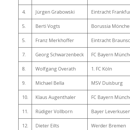
4.
Jürgen Grabowski
Eintracht Frankfu
5.
Berti Vogts
Borussia Mönche
5.
Franz Merkhoffer
Eintracht Brauns
7.
Georg Schwarzenbeck
FC Bayern Münch
8.
Wolfgang Overath
1. FC Köln
9.
Michael Bella
MSV Duisburg
10.
Klaus Augenthaler
FC Bayern Münch
11.
Rüdiger Vollborn
Bayer Leverkuse
12.
Dieter Eilts
Werder Bremen