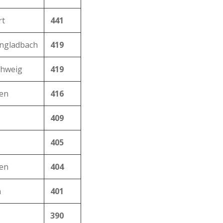
rt
441
ngladbach
419
chweig
419
en
416
409
405
en
404
n
401
390