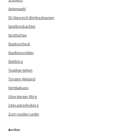
Scudetto
Seitenwahl
SG Neureich-Bimbeshausen
Spielbeobachter
Spottschau
Stadioncheck
Stadtneurotiker
Stehblog
Textilvergehen
Torsten Wieland
Vertikalpass
Übersteiger-Blog
Zebrastreifenblog
Zum runden Leder
Archiv