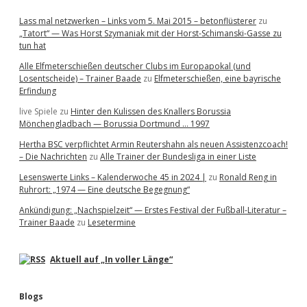
Lass mal netzwerken – Links vom 5. Mai 2015 – betonflüsterer
zu
„Tatort“ — Was Horst Szymaniak mit der Horst-Schimanski-Gasse zu
tun hat
Alle Elfmeterschießen deutscher Clubs im Europapokal (und
Losentscheide) – Trainer Baade
zu
Elfmeterschießen, eine bayrische
Erfindung
live Spiele
zu
Hinter den Kulissen des Knallers Borussia
Mönchengladbach — Borussia Dortmund … 1997
Hertha BSC verpflichtet Armin Reutershahn als neuen Assistenzcoach!
– Die Nachrichten
zu
Alle Trainer der Bundesliga in einer Liste
Lesenswerte Links – Kalenderwoche 45 in 2024 |
zu
Ronald Reng in
Ruhrort: „1974 — Eine deutsche Begegnung“
Ankündigung: „Nachspielzeit“ — Erstes Festival der Fußball-Literatur –
Trainer Baade
zu
Lesetermine
Aktuell auf „In voller Länge“
Blogs