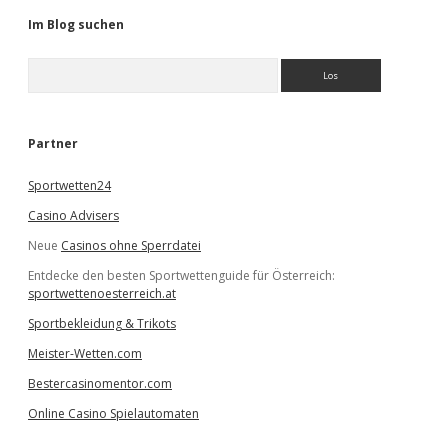
Im Blog suchen
S
u
c
h
e
Partner
n
Sportwetten24
Casino Advisers
Neue
Casinos ohne Sperrdatei
Entdecke den besten Sportwettenguide für Österreich:
sportwettenoesterreich.at
Sportbekleidung & Trikots
Meister-Wetten.com
Bestercasinomentor.com
Online Casino Spielautomaten