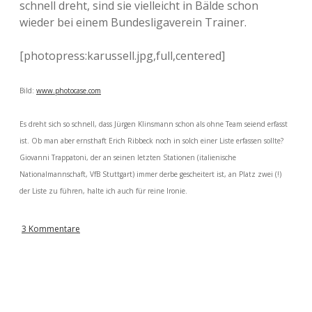
schnell dreht, sind sie vielleicht in Bälde schon
wieder bei einem Bundesligaverein Trainer.
[photopress:karussell.jpg,full,centered]
Bild:
www.photocase.com
Es dreht sich so schnell, dass Jürgen Klinsmann schon als ohne Team seiend erfasst
ist. Ob man aber ernsthaft Erich Ribbeck noch in solch einer Liste erfassen sollte?
Giovanni Trappatoni, der an seinen letzten Stationen (italienische
Nationalmannschaft, VfB Stuttgart) immer derbe gescheitert ist, an Platz zwei (!)
der Liste zu führen, halte ich auch für reine Ironie.
3 Kommentare