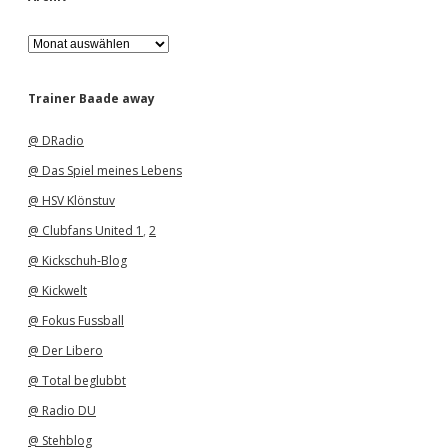
A
r
c
h
Trainer Baade away
i
v
@ DRadio
@ Das Spiel meines Lebens
@ HSV Klönstuv
@ Clubfans United 1
,
2
@ Kickschuh-Blog
@ Kickwelt
@ Fokus Fussball
@ Der Libero
@ Total beglubbt
@ Radio DU
@ Stehblog