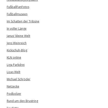
FußballFanFotos
Fußballmuseen
Im Schatten der Tribüne
In voller Länge
Janus' kleine Welt
Jens Weinreich
Kickschuh-Blog
KLN online
Liga Parkdrei
Lizas Welt
Michael Schröder
Netzecke
Podbolzer
Rund um den Brustring