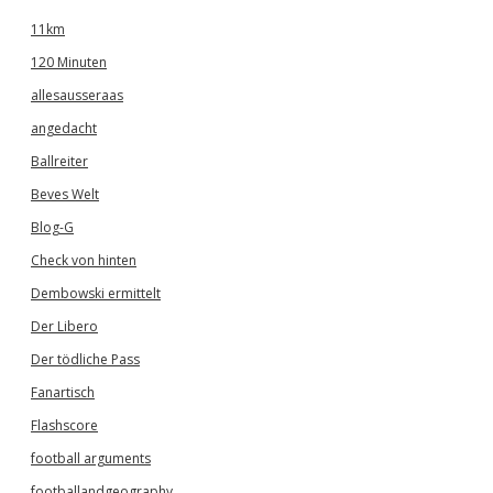
11km
120 Minuten
allesausseraas
angedacht
Ballreiter
Beves Welt
Blog-G
Check von hinten
Dembowski ermittelt
Der Libero
Der tödliche Pass
Fanartisch
Flashscore
football arguments
footballandgeography