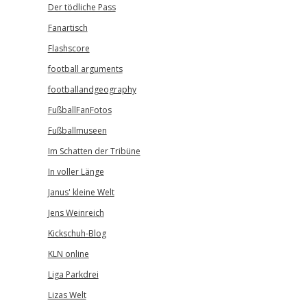
Der tödliche Pass
Fanartisch
Flashscore
football arguments
footballandgeography
FußballFanFotos
Fußballmuseen
Im Schatten der Tribüne
In voller Länge
Janus' kleine Welt
Jens Weinreich
Kickschuh-Blog
KLN online
Liga Parkdrei
Lizas Welt