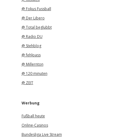
@ Fokus Fussball
@ Der Libero
@ Total beglubbt
@ Radio DU
@ Stehblog
@ fehlpass
@ Millernton
@ 120 minuten
@ ZEIT
Werbung
Fußball heute
Online-Casinos
Bundesliga Live Stream