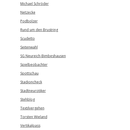
Michael Schröder
Netzecke
Podbolzer
Rund um den Brustring
Scudetto
Seitenwahl
SG Neureich-Bimbeshausen
Spielbeobachter
Spottschau
Stadioncheck
Stadtneurotiker
Stehblog
Textilvergehen
Torsten Wieland
Vertikalpass