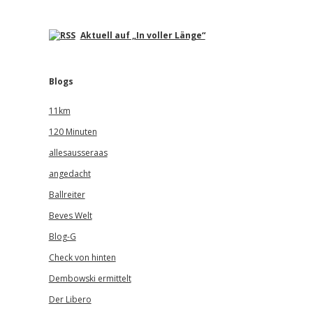
Aktuell auf „In voller Länge“
Blogs
11km
120 Minuten
allesausseraas
angedacht
Ballreiter
Beves Welt
Blog-G
Check von hinten
Dembowski ermittelt
Der Libero