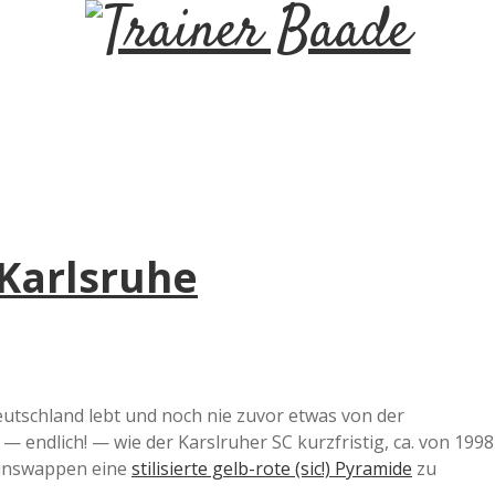
T
r
a
i
Karlsruhe
n
e
r
eutschland lebt und noch nie zuvor etwas von der
 — endlich! — wie der Karslruher SC kurzfristig, ca. von 1998
B
einswappen eine
stilisierte gelb-rote (sic!) Pyramide
zu