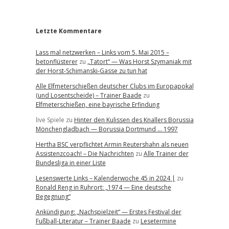
r
Letzte Kommentare
Lass mal netzwerken – Links vom 5. Mai 2015 –
betonflüsterer
zu
„Tatort“ — Was Horst Szymaniak mit
der Horst-Schimanski-Gasse zu tun hat
Alle Elfmeterschießen deutscher Clubs im Europapokal
(und Losentscheide) – Trainer Baade
zu
Elfmeterschießen, eine bayrische Erfindung
live Spiele
zu
Hinter den Kulissen des Knallers Borussia
Mönchengladbach — Borussia Dortmund … 1997
Hertha BSC verpflichtet Armin Reutershahn als neuen
Assistenzcoach! – Die Nachrichten
zu
Alle Trainer der
Bundesliga in einer Liste
Lesenswerte Links – Kalenderwoche 45 in 2024 |
zu
Ronald Reng in Ruhrort: „1974 — Eine deutsche
Begegnung“
Ankündigung: „Nachspielzeit“ — Erstes Festival der
Fußball-Literatur – Trainer Baade
zu
Lesetermine