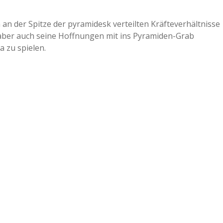
a
n an der Spitze der pyramidesk verteilten Kräfteverhältnisse
n aber auch seine Hoffnungen mit ins Pyramiden-Grab
a
 zu spielen.
d
e