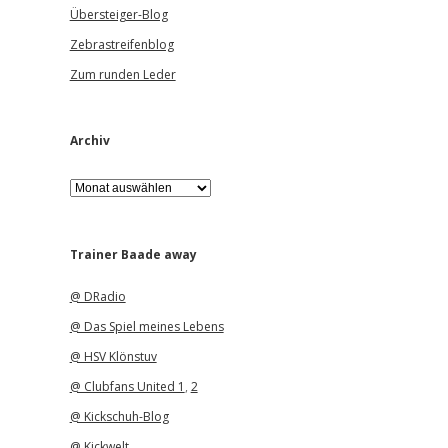
Übersteiger-Blog
Zebrastreifenblog
Zum runden Leder
Archiv
A
r
c
h
i
Trainer Baade away
v
@ DRadio
@ Das Spiel meines Lebens
@ HSV Klönstuv
@ Clubfans United 1
,
2
@ Kickschuh-Blog
@ Kickwelt