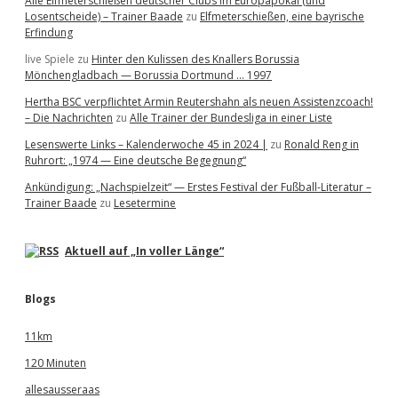
Alle Elfmeterschießen deutscher Clubs im Europapokal (und
Losentscheide) – Trainer Baade
zu
Elfmeterschießen, eine bayrische
Erfindung
live Spiele
zu
Hinter den Kulissen des Knallers Borussia
Mönchengladbach — Borussia Dortmund … 1997
Hertha BSC verpflichtet Armin Reutershahn als neuen Assistenzcoach!
– Die Nachrichten
zu
Alle Trainer der Bundesliga in einer Liste
Lesenswerte Links – Kalenderwoche 45 in 2024 |
zu
Ronald Reng in
Ruhrort: „1974 — Eine deutsche Begegnung“
Ankündigung: „Nachspielzeit“ — Erstes Festival der Fußball-Literatur –
Trainer Baade
zu
Lesetermine
Aktuell auf „In voller Länge“
Blogs
11km
120 Minuten
allesausseraas