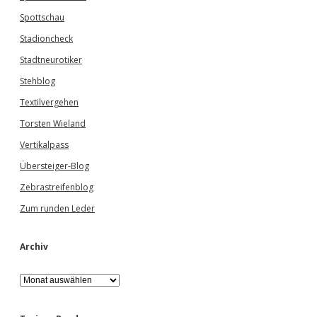
Spottschau
Stadioncheck
Stadtneurotiker
Stehblog
Textilvergehen
Torsten Wieland
Vertikalpass
Übersteiger-Blog
Zebrastreifenblog
Zum runden Leder
Archiv
A
r
c
h