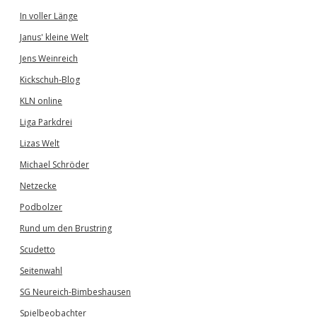
In voller Länge
Janus' kleine Welt
Jens Weinreich
Kickschuh-Blog
KLN online
Liga Parkdrei
Lizas Welt
Michael Schröder
Netzecke
Podbolzer
Rund um den Brustring
Scudetto
Seitenwahl
SG Neureich-Bimbeshausen
Spielbeobachter