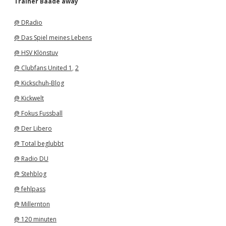
Trainer Baade away
i
v
@ DRadio
@ Das Spiel meines Lebens
@ HSV Klönstuv
@ Clubfans United 1
,
2
@ Kickschuh-Blog
@ Kickwelt
@ Fokus Fussball
@ Der Libero
@ Total beglubbt
@ Radio DU
@ Stehblog
@ fehlpass
@ Millernton
@ 120 minuten