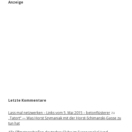
S
Anzeige
i
d
e
b
a
r
Letzte Kommentare
Lass mal netzwerken – Links vom 5. Mai 2015 – betonflüsterer
zu
„Tatort“ — Was Horst Szymaniak mit der Horst-Schimanski-Gasse zu
tun hat