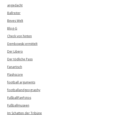
angedacht
Ballreiter
Beves Welt
Blog-G
Check von hinten
Dembowski ermittelt
Der Libero
Der tödliche Pass
Fanartisch
Flashscore
football arguments
footballandgeography
FußballFanFotos
Fußballmuseen
Im Schatten der Tribüne