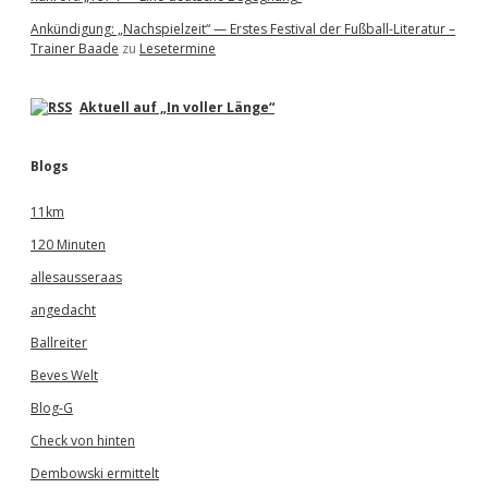
Ankündigung: „Nachspielzeit“ — Erstes Festival der Fußball-Literatur –
Trainer Baade
zu
Lesetermine
Aktuell auf „In voller Länge“
Blogs
11km
120 Minuten
allesausseraas
angedacht
Ballreiter
Beves Welt
Blog-G
Check von hinten
Dembowski ermittelt