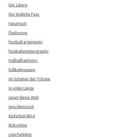
Der Libero
Der tödliche Pass
Fanartisch
Flashscore
football arguments
footballandgeography
FußballFanFotos
Fußballmuseen
Im Schatten der Tribüne
In voller Länge
Janus' kleine Welt
Jens Weinreich
Kickschuh-Blog
KLN online
Liga Parkdrei