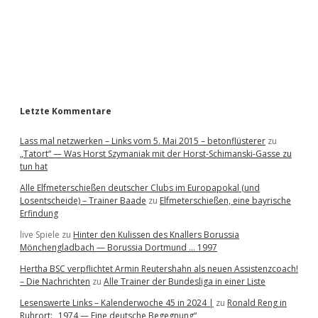
b
a
r
Letzte Kommentare
Lass mal netzwerken – Links vom 5. Mai 2015 – betonflüsterer
zu
„Tatort“ — Was Horst Szymaniak mit der Horst-Schimanski-Gasse zu
tun hat
Alle Elfmeterschießen deutscher Clubs im Europapokal (und
Losentscheide) – Trainer Baade
zu
Elfmeterschießen, eine bayrische
Erfindung
live Spiele
zu
Hinter den Kulissen des Knallers Borussia
Mönchengladbach — Borussia Dortmund … 1997
Hertha BSC verpflichtet Armin Reutershahn als neuen Assistenzcoach!
– Die Nachrichten
zu
Alle Trainer der Bundesliga in einer Liste
Lesenswerte Links – Kalenderwoche 45 in 2024 |
zu
Ronald Reng in
Ruhrort: „1974 — Eine deutsche Begegnung“