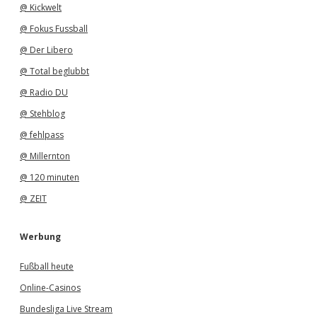
@ Kickwelt
@ Fokus Fussball
@ Der Libero
@ Total beglubbt
@ Radio DU
@ Stehblog
@ fehlpass
@ Millernton
@ 120 minuten
@ ZEIT
Werbung
Fußball heute
Online-Casinos
Bundesliga Live Stream