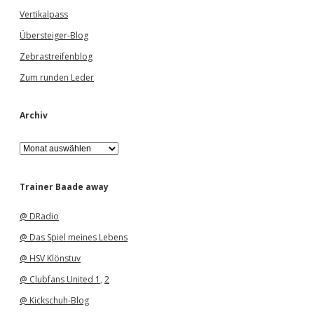
Vertikalpass
Übersteiger-Blog
Zebrastreifenblog
Zum runden Leder
Archiv
A
r
c
h
Trainer Baade away
i
v
@ DRadio
@ Das Spiel meines Lebens
@ HSV Klönstuv
@ Clubfans United 1
,
2
@ Kickschuh-Blog