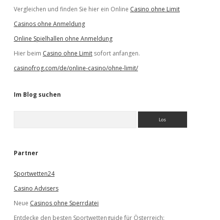
Vergleichen und finden Sie hier ein Online
Casino ohne Limit
Casinos ohne Anmeldung
Online Spielhallen ohne Anmeldung
Hier beim
Casino ohne Limit
sofort anfangen.
casinofrog.com/de/online-casino/ohne-limit/
Im Blog suchen
S
u
c
h
e
Partner
n
Sportwetten24
Casino Advisers
Neue
Casinos ohne Sperrdatei
Entdecke den besten Sportwettenguide für Österreich: