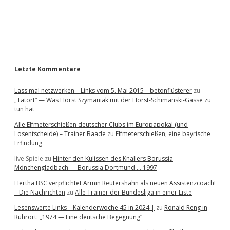
b
a
r
Letzte Kommentare
Lass mal netzwerken – Links vom 5. Mai 2015 – betonflüsterer
zu
„Tatort“ — Was Horst Szymaniak mit der Horst-Schimanski-Gasse zu
tun hat
Alle Elfmeterschießen deutscher Clubs im Europapokal (und
Losentscheide) – Trainer Baade
zu
Elfmeterschießen, eine bayrische
Erfindung
live Spiele
zu
Hinter den Kulissen des Knallers Borussia
Mönchengladbach — Borussia Dortmund … 1997
Hertha BSC verpflichtet Armin Reutershahn als neuen Assistenzcoach!
– Die Nachrichten
zu
Alle Trainer der Bundesliga in einer Liste
Lesenswerte Links – Kalenderwoche 45 in 2024 |
zu
Ronald Reng in
Ruhrort: „1974 — Eine deutsche Begegnung“