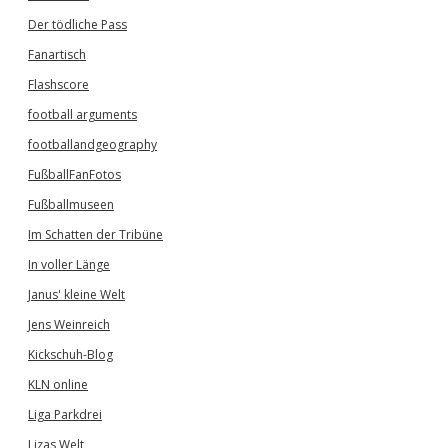
Der tödliche Pass
Fanartisch
Flashscore
football arguments
footballandgeography
FußballFanFotos
Fußballmuseen
Im Schatten der Tribüne
In voller Länge
Janus' kleine Welt
Jens Weinreich
Kickschuh-Blog
KLN online
Liga Parkdrei
Lizas Welt