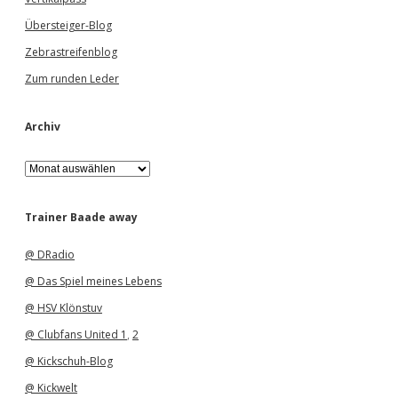
Übersteiger-Blog
Zebrastreifenblog
Zum runden Leder
Archiv
A
r
c
h
Trainer Baade away
i
v
@ DRadio
@ Das Spiel meines Lebens
@ HSV Klönstuv
@ Clubfans United 1
,
2
@ Kickschuh-Blog
@ Kickwelt