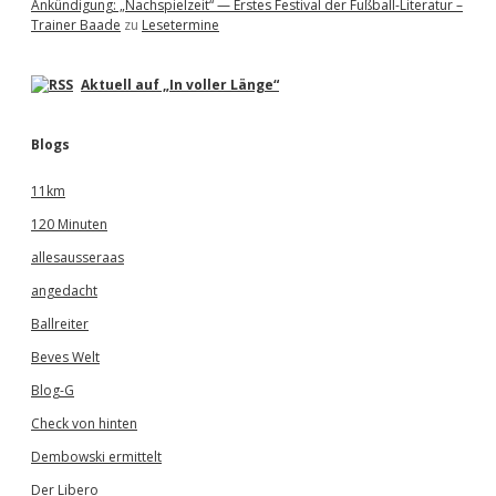
Ankündigung: „Nachspielzeit“ — Erstes Festival der Fußball-Literatur –
Trainer Baade
zu
Lesetermine
Aktuell auf „In voller Länge“
Blogs
11km
120 Minuten
allesausseraas
angedacht
Ballreiter
Beves Welt
Blog-G
Check von hinten
Dembowski ermittelt
Der Libero