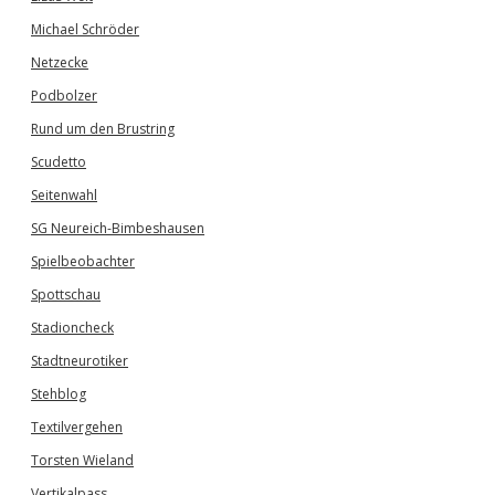
Michael Schröder
Netzecke
Podbolzer
Rund um den Brustring
Scudetto
Seitenwahl
SG Neureich-Bimbeshausen
Spielbeobachter
Spottschau
Stadioncheck
Stadtneurotiker
Stehblog
Textilvergehen
Torsten Wieland
Vertikalpass