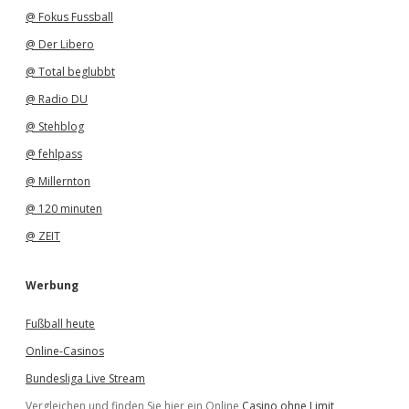
@ Fokus Fussball
@ Der Libero
@ Total beglubbt
@ Radio DU
@ Stehblog
@ fehlpass
@ Millernton
@ 120 minuten
@ ZEIT
Werbung
Fußball heute
Online-Casinos
Bundesliga Live Stream
Vergleichen und finden Sie hier ein Online
Casino ohne Limit