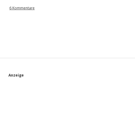
6 Kommentare
S
Anzeige
i
d
e