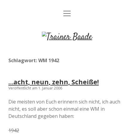
M
Termine
e
n
Impressum/Datenschutz
ü
T
ö
f
Twitter
r
f
n
a
e
Schlagwort:
WM 1942
n
i
n
…acht, neun, zehn, Scheiße!
e
Veröffentlicht am 1. Januar 2006
r
Die meisten von Euch erinnern sich nicht, ich auch
nicht, es soll aber schon einmal eine WM in
B
Deutschland gegeben haben:
a
1942