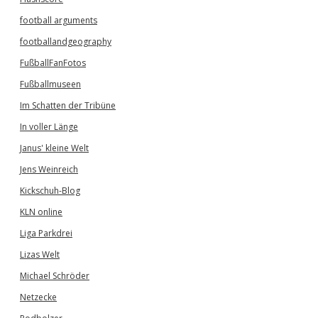
football arguments
footballandgeography
FußballFanFotos
Fußballmuseen
Im Schatten der Tribüne
In voller Länge
Janus' kleine Welt
Jens Weinreich
Kickschuh-Blog
KLN online
Liga Parkdrei
Lizas Welt
Michael Schröder
Netzecke