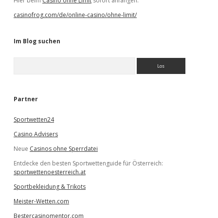
Hier beim
Casino ohne Limit
sofort anfangen.
casinofrog.com/de/online-casino/ohne-limit/
Im Blog suchen
S
u
c
h
e
Partner
n
Sportwetten24
Casino Advisers
Neue
Casinos ohne Sperrdatei
Entdecke den besten Sportwettenguide für Österreich:
sportwettenoesterreich.at
Sportbekleidung & Trikots
Meister-Wetten.com
Bestercasinomentor.com