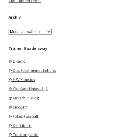
Zum runden Leder
Archiv
A
r
c
h
Trainer Baade away
i
v
@ DRadio
@ Das Spiel meines Lebens
@ HSV Klönstuv
@ Clubfans United 1
,
2
@ Kickschuh-Blog
@ Kickwelt
@ Fokus Fussball
@ Der Libero
@ Total beglubbt