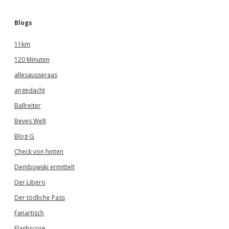
Blogs
11km
120 Minuten
allesausseraas
angedacht
Ballreiter
Beves Welt
Blog-G
Check von hinten
Dembowski ermittelt
Der Libero
Der tödliche Pass
Fanartisch
Flashscore