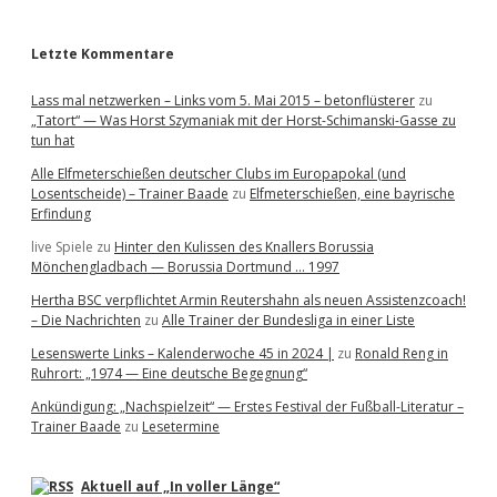
r
Letzte Kommentare
Lass mal netzwerken – Links vom 5. Mai 2015 – betonflüsterer
zu
„Tatort“ — Was Horst Szymaniak mit der Horst-Schimanski-Gasse zu
tun hat
Alle Elfmeterschießen deutscher Clubs im Europapokal (und
Losentscheide) – Trainer Baade
zu
Elfmeterschießen, eine bayrische
Erfindung
live Spiele
zu
Hinter den Kulissen des Knallers Borussia
Mönchengladbach — Borussia Dortmund … 1997
Hertha BSC verpflichtet Armin Reutershahn als neuen Assistenzcoach!
– Die Nachrichten
zu
Alle Trainer der Bundesliga in einer Liste
Lesenswerte Links – Kalenderwoche 45 in 2024 |
zu
Ronald Reng in
Ruhrort: „1974 — Eine deutsche Begegnung“
Ankündigung: „Nachspielzeit“ — Erstes Festival der Fußball-Literatur –
Trainer Baade
zu
Lesetermine
Aktuell auf „In voller Länge“