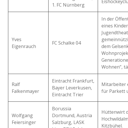
Eishockeyclu
1. FC Nürnberg
In der Öffen
eines Kinde
Jugendtheat
Yves
gemeinnützi
FC Schalke 04
Eigenrauch
dem Gelsenk
Wohnprojekt
Generation
Wohnen“, tät
Eintracht Frankfurt,
Ralf
Mitarbeiter
Bayer Leverkusen,
Falkenmayer
für Parkett 
Eintracht Trier
Borussia
Hüttenwirt 
Wolfgang
Dortmund, Austria
Hochwildalm
Feiersinger
Salzburg, LASK
Kitzbühel.