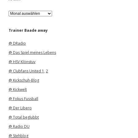
A
r
c
h
Trainer Baade away
i
v
@ DRadio
@ Das Spiel meines Lebens
@ HSV Klönstuv
@ Clubfans United 1
,
2
@ Kickschuh-Blog
@ Kickwelt
@ Fokus Fussball
@ Der Libero
@ Total beglubbt
@ Radio DU
@ Stehblog