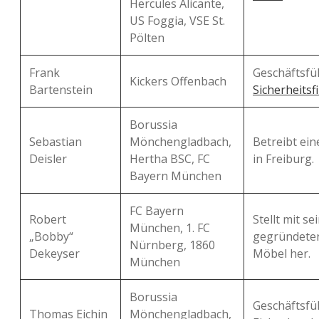
Hercules Alicante,
US Foggia, VSE St.
Pölten
Frank
Geschäftsf
Kickers Offenbach
Bartenstein
Sicherheitsf
Borussia
Sebastian
Mönchengladbach,
Betreibt ein
Deisler
Hertha BSC, FC
in Freiburg.
Bayern München
FC Bayern
Robert
Stellt mit s
München, 1. FC
„Bobby“
gegründeten
Nürnberg, 1860
Dekeyser
Möbel her.
München
Borussia
Geschäftsfü
Thomas Eichin
Mönchengladbach,