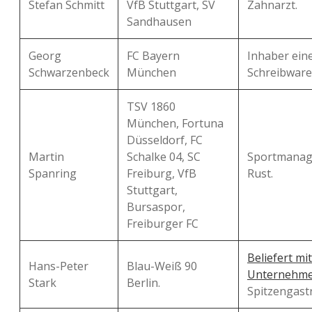
Stefan Schmitt
VfB Stuttgart, SV
Zahnarzt.
Sandhausen
Georg
FC Bayern
Inhaber ein
Schwarzenbeck
München
Schreibware
TSV 1860
München, Fortuna
Düsseldorf, FC
Martin
Schalke 04, SC
Sportmanag
Spanring
Freiburg, VfB
Rust.
Stuttgart,
Bursaspor,
Freiburger FC
Beliefert mi
Hans-Peter
Blau-Weiß 90
Unternehm
Stark
Berlin.
Spitzengast