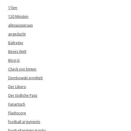
11km
120 Minuten
allesausseraas
angedacht
Ballreiter
Beves Welt
Blog-G
Check von hinten
Dembowski ermittelt
Der Libero
Der tödliche Pass
Fanartisch
Flashscore
football arguments
footballandgeography