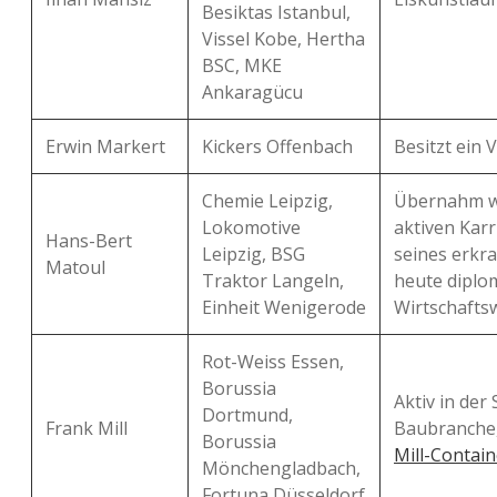
Besiktas Istanbul,
Vissel Kobe, Hertha
BSC, MKE
Ankaragücu
Erwin Markert
Kickers Offenbach
Besitzt ein 
Chemie Leipzig,
Übernahm w
Lokomotive
aktiven Karr
Hans-Bert
Leipzig, BSG
seines erkra
Matoul
Traktor Langeln,
heute diplo
Einheit Wenigerode
Wirtschaftsw
Rot-Weiss Essen,
Borussia
Aktiv in der
Dortmund,
Frank Mill
Baubranche, 
Borussia
Mill-Contain
Mönchengladbach,
Fortuna Düsseldorf