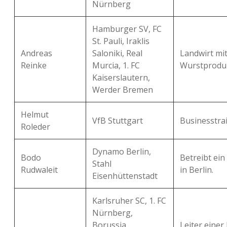
Nürnberg
Hamburger SV, FC
St. Pauli, Iraklis
Andreas
Saloniki, Real
Landwirt mi
Reinke
Murcia, 1. FC
Wurstproduk
Kaiserslautern,
Werder Bremen
Helmut
VfB Stuttgart
Businesstrai
Roleder
Dynamo Berlin,
Bodo
Betreibt ei
Stahl
Rudwaleit
in Berlin.
Eisenhüttenstadt
Karlsruher SC, 1. FC
Nürnberg,
Borussia
Leiter einer