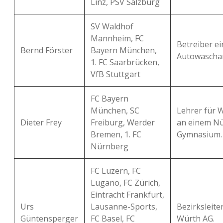
Linz, PSV Salzburg
SV Waldhof
Mannheim, FC
Betreiber ei
Bernd Förster
Bayern München,
Autowascha
1. FC Saarbrücken,
VfB Stuttgart
FC Bayern
München, SC
Lehrer für W
Dieter Frey
Freiburg, Werder
an einem N
Bremen, 1. FC
Gymnasium.
Nürnberg
FC Luzern, FC
Lugano, FC Zürich,
Eintracht Frankfurt,
Urs
Lausanne-Sports,
Bezirksleite
Güntensperger
FC Basel, FC
Würth AG.