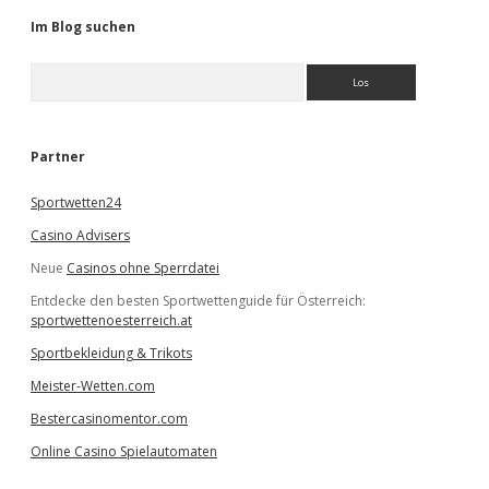
Im Blog suchen
S
u
c
h
e
Partner
n
Sportwetten24
Casino Advisers
Neue
Casinos ohne Sperrdatei
Entdecke den besten Sportwettenguide für Österreich:
sportwettenoesterreich.at
Sportbekleidung & Trikots
Meister-Wetten.com
Bestercasinomentor.com
Online Casino Spielautomaten