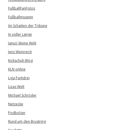
FußballFanFotos
Fußballmuseen
Im Schatten der Tribüne
In voller Länge
Janus' kleine Welt
Jens Weinreich
Kickschuh-Blog
KLN online
Liga Parkdrei
Lizas Welt
Michael Schröder
Netzecke
Podbolzer
Rund um den Brustring