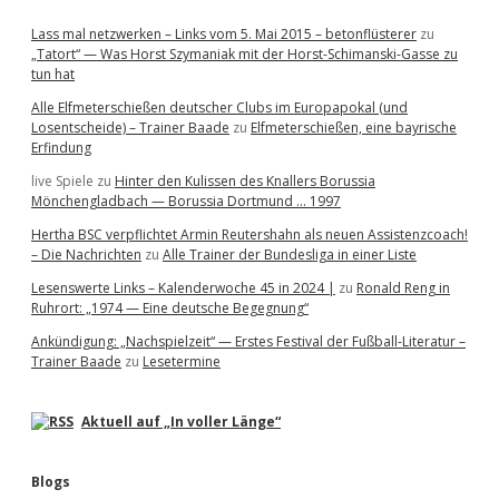
Lass mal netzwerken – Links vom 5. Mai 2015 – betonflüsterer
zu
„Tatort“ — Was Horst Szymaniak mit der Horst-Schimanski-Gasse zu
tun hat
Alle Elfmeterschießen deutscher Clubs im Europapokal (und
Losentscheide) – Trainer Baade
zu
Elfmeterschießen, eine bayrische
Erfindung
live Spiele
zu
Hinter den Kulissen des Knallers Borussia
Mönchengladbach — Borussia Dortmund … 1997
Hertha BSC verpflichtet Armin Reutershahn als neuen Assistenzcoach!
– Die Nachrichten
zu
Alle Trainer der Bundesliga in einer Liste
Lesenswerte Links – Kalenderwoche 45 in 2024 |
zu
Ronald Reng in
Ruhrort: „1974 — Eine deutsche Begegnung“
Ankündigung: „Nachspielzeit“ — Erstes Festival der Fußball-Literatur –
Trainer Baade
zu
Lesetermine
Aktuell auf „In voller Länge“
Blogs