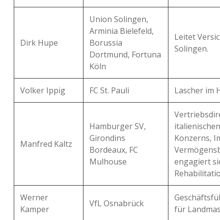
Union Solingen,
Arminia Bielefeld,
Leitet Vers
Dirk Hupe
Borussia
Solingen.
Dortmund, Fortuna
Köln
Volker Ippig
FC St. Pauli
Lascher im 
Vertriebsdir
Hamburger SV,
italienische
Girondins
Konzerns, I
Manfred Kaltz
Bordeaux, FC
Vermögensb
Mulhouse
engagiert si
Rehabilitat
Werner
Geschäftsfü
VfL Osnabrück
Kamper
für Landmas