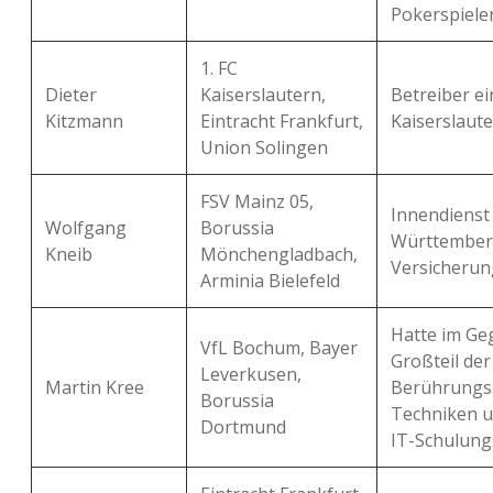
Pokerspieler
1. FC
Dieter
Kaiserslautern,
Betreiber e
Kitzmann
Eintracht Frankfurt,
Kaiserslaute
Union Solingen
FSV Mainz 05,
Innendienst
Wolfgang
Borussia
Württember
Kneib
Mönchengladbach,
Versicherun
Arminia Bielefeld
Hatte im Ge
VfL Bochum, Bayer
Großteil de
Leverkusen,
Martin Kree
Berührungs
Borussia
Techniken un
Dortmund
IT-Schulung