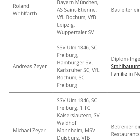
Bayern München,
Roland
AS Saint-Etienne,
Bauleiter ei
Wohlfarth
VfL Bochum, VfB
Leipzig,
Wuppertaler SV
SSV Ulm 1846, SC
Freiburg,
Diplom-Inge
Hamburger SV,
Andreas Zeyer
Stahlbauun
Karlsruher SC, VfL
Familie
in N
Bochum, SC
Freiburg
SSV Ulm 1846, SC
Freiburg, 1. FC
Kaiserslautern, SV
Waldhof
Betreiber ei
Michael Zeyer
Mannheim, MSV
Restaurant
Duisburg, VfB