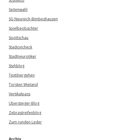
Scudetto
Seitenwahl
SG Neureich-Bimbeshausen
Spielbeobachter
Spottschau
Stadioncheck
Stadtneurotiker
Stehblog
Textilvergehen
Torsten Wieland
Vertikalpass
Übersteiger-Blog
Zebrastreifenblog
Zum runden Leder
Archiv