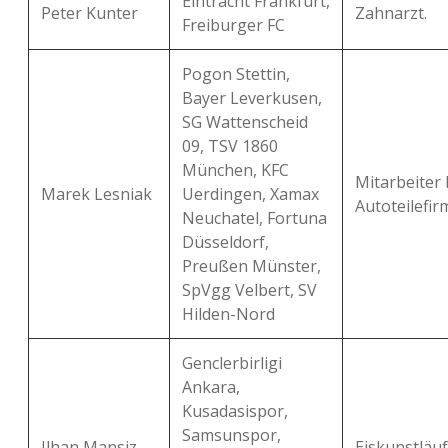
Eintracht Frankfurt,
Peter Kunter
Zahnarzt.
Freiburger FC
Pogon Stettin,
Bayer Leverkusen,
SG Wattenscheid
09, TSV 1860
München, KFC
Mitarbeiter 
Marek Lesniak
Uerdingen, Xamax
Autoteilefir
Neuchatel, Fortuna
Düsseldorf,
Preußen Münster,
SpVgg Velbert, SV
Hilden-Nord
Genclerbirligi
Ankara,
Kusadasispor,
Samsunspor,
Ilhan Mansiz
Eiskunstläuf