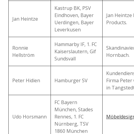
Kastrup BK, PSV
Eindhoven, Bayer
Jan Heintze
Jan Heintze
Uerdingen, Bayer
Products.
Leverkusen
Hammarby IF, 1. FC
Ronnie
Skandinavie
Kaiserslautern, Gif
Hellström
Hornbach.
Sundsvall
Kundendiens
Peter Hidien
Hamburger SV
Firma Peter
in Tangsted
FC Bayern
München, Stades
Udo Horsmann
Rennes, 1. FC
Möbeldesig
Nürnberg, TSV
1860 München