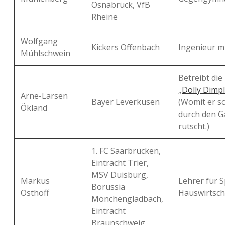
Osnabrück, VfB
Rheine
Wolfgang
Kickers Offenbach
Ingenieur m
Mühlschwein
Betreibt die
„
Dolly Dimp
Arne-Larsen
Bayer Leverkusen
(Womit er s
Ökland
durch den Ga
rutscht.)
1. FC Saarbrücken,
Eintracht Trier,
MSV Duisburg,
Markus
Lehrer für 
Borussia
Osthoff
Hauswirtsch
Mönchengladbach,
Eintracht
Braunschweig