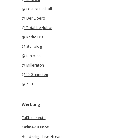
@ Fokus Fussball
@ Der Libero
@ Total beglubbt
@ Radio DU
@ Stehblog
@ fehlpass
@ Millernton
@ 120 minuten
@ ZEIT
Werbung
Fußball heute
Online-Casinos
Bundesliga Live Stream