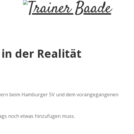
T
r
a
in der Realität
i
n
e
 Bayern beim Hamburger SV und dem vorangegangenen
r
trags noch etwas hinzufügen muss.
B