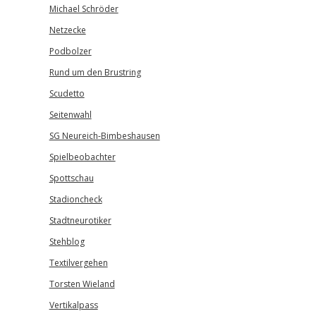
Michael Schröder
Netzecke
Podbolzer
Rund um den Brustring
Scudetto
Seitenwahl
SG Neureich-Bimbeshausen
Spielbeobachter
Spottschau
Stadioncheck
Stadtneurotiker
Stehblog
Textilvergehen
Torsten Wieland
Vertikalpass