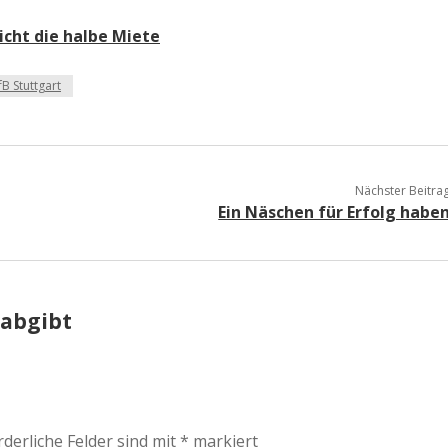
a
icht die halbe Miete
a
fB Stuttgart
d
Nächster Beitra
e
Ein Näschen für Erfolg habe
 abgibt
rderliche Felder sind mit
*
markiert