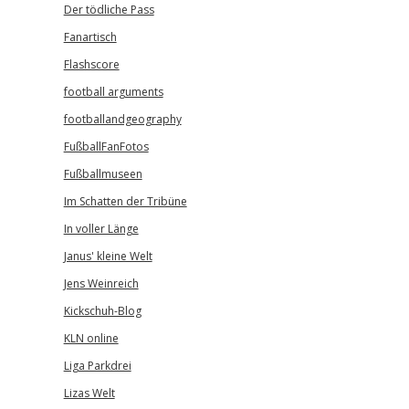
Der tödliche Pass
Fanartisch
Flashscore
football arguments
footballandgeography
FußballFanFotos
Fußballmuseen
Im Schatten der Tribüne
In voller Länge
Janus' kleine Welt
Jens Weinreich
Kickschuh-Blog
KLN online
Liga Parkdrei
Lizas Welt