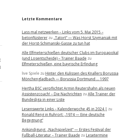
r
Letzte Kommentare
Lass mal netzwerken – Links vom 5. Mai 2015 –
betonflüsterer
zu
„Tatort“ — Was Horst Szymaniak mit
der Horst-Schimanski-Gasse zu tun hat
Alle Elfmeterschießen deutscher Clubs im Europapokal
(und Losentscheide) – Trainer Baade
zu
g
Elfmeterschießen, eine bayrische Erfindung
n
live Spiele
zu
Hinter den Kulissen des Knallers Borussia
Mönchengladbach — Borussia Dortmund … 1997
Hertha BSC verpflichtet Armin Reutershahn als neuen
Assistenzcoach! – Die Nachrichten
zu
Alle Trainer der
Bundesliga in einer Liste
Lesenswerte Links – Kalenderwoche 45 in 2024 |
zu
Ronald Reng in Ruhrort: „1974 — Eine deutsche
Begegnung“
Ankündigung: „Nachspielzeit“ — Erstes Festival der
Fußball-Literatur – Trainer Baade
zu
Lesetermine