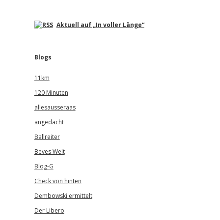
Aktuell auf „In voller Länge“
Blogs
11km
120 Minuten
allesausseraas
angedacht
Ballreiter
Beves Welt
Blog-G
Check von hinten
Dembowski ermittelt
Der Libero