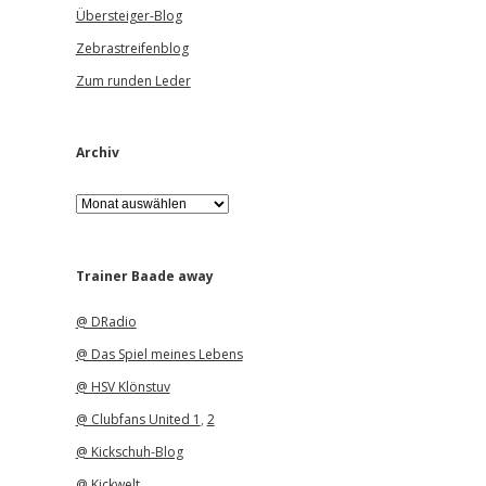
Übersteiger-Blog
Zebrastreifenblog
Zum runden Leder
Archiv
A
r
c
h
i
Trainer Baade away
v
@ DRadio
@ Das Spiel meines Lebens
@ HSV Klönstuv
@ Clubfans United 1
,
2
@ Kickschuh-Blog
@ Kickwelt