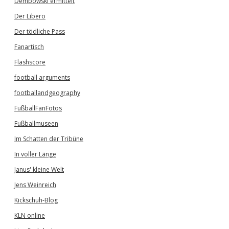
Dembowski ermittelt
Der Libero
Der tödliche Pass
Fanartisch
Flashscore
football arguments
footballandgeography
FußballFanFotos
Fußballmuseen
Im Schatten der Tribüne
In voller Länge
Janus' kleine Welt
Jens Weinreich
Kickschuh-Blog
KLN online