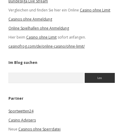
Bundesliga Live Stream
Vergleichen und finden Sie hier ein Online
Casino ohne Limit
Casinos ohne Anmeldung
Online Spielhallen ohne Anmeldung
Hier beim
Casino ohne Limit
sofort anfangen.
casinofrog.com/de/online-casino/ohne-limit/
Im Blog suchen
S
u
c
h
e
Partner
n
Sportwetten24
Casino Advisers
Neue
Casinos ohne Sperrdatei