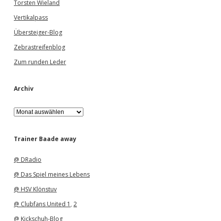
Torsten Wieland
Vertikalpass
Übersteiger-Blog
Zebrastreifenblog
Zum runden Leder
Archiv
A
r
c
h
Trainer Baade away
i
v
@ DRadio
@ Das Spiel meines Lebens
@ HSV Klönstuv
@ Clubfans United 1
,
2
@ Kickschuh-Blog