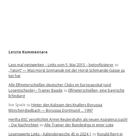
b
a
r
Letzte Kommentare
Lass mal netzwerken – Links vom 5. Mai 2015 – betonflüsterer
zu
„Tatort“ — Was Horst Szymaniak mit der Horst-Schimanski-Gasse zu
tun hat
Alle Elfmeterschießen deutscher Clubs im Europapokal (und
Losentscheide) – Trainer Baade
zu
Elfmeterschießen, eine bayrische
Erfindung
live Spiele
zu
Hinter den Kulissen des Knallers Borussia
Mönchengladbach — Borussia Dortmund … 1997
Hertha BSC verpflichtet Armin Reutershahn als neuen Assistenzcoach!
– Die Nachrichten
zu
Alle Trainer der Bundesliga in einer Liste
Lesenswerte Links – Kalenderwoche 45 in 2024 |
zu
Ronald Reng in