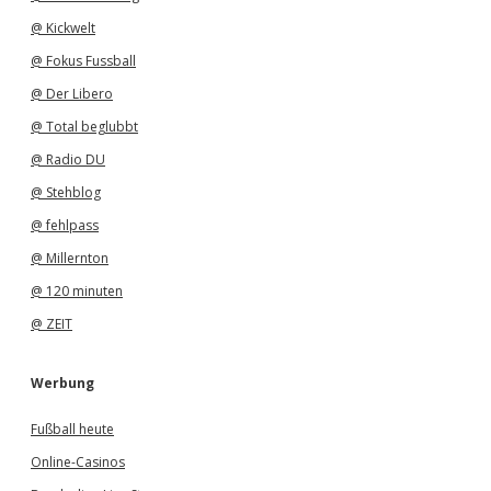
@ Kickwelt
@ Fokus Fussball
@ Der Libero
@ Total beglubbt
@ Radio DU
@ Stehblog
@ fehlpass
@ Millernton
@ 120 minuten
@ ZEIT
Werbung
Fußball heute
Online-Casinos