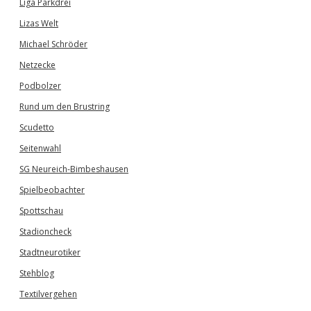
Liga Parkdrei
Lizas Welt
Michael Schröder
Netzecke
Podbolzer
Rund um den Brustring
Scudetto
Seitenwahl
SG Neureich-Bimbeshausen
Spielbeobachter
Spottschau
Stadioncheck
Stadtneurotiker
Stehblog
Textilvergehen