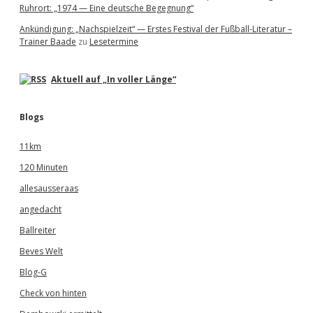
Ruhrort: „1974 — Eine deutsche Begegnung“
Ankündigung: „Nachspielzeit“ — Erstes Festival der Fußball-Literatur –
Trainer Baade
zu
Lesetermine
Aktuell auf „In voller Länge“
Blogs
11km
120 Minuten
allesausseraas
angedacht
Ballreiter
Beves Welt
Blog-G
Check von hinten