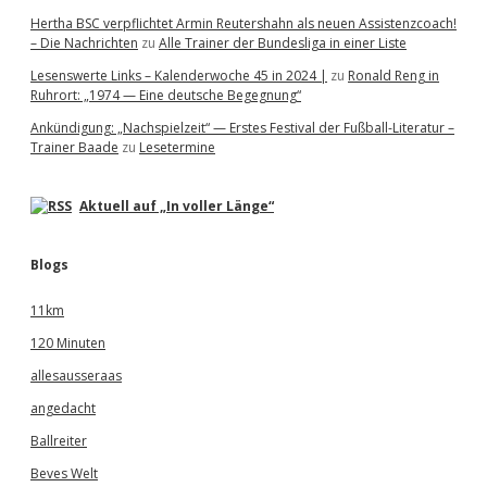
Hertha BSC verpflichtet Armin Reutershahn als neuen Assistenzcoach!
– Die Nachrichten
zu
Alle Trainer der Bundesliga in einer Liste
Lesenswerte Links – Kalenderwoche 45 in 2024 |
zu
Ronald Reng in
Ruhrort: „1974 — Eine deutsche Begegnung“
Ankündigung: „Nachspielzeit“ — Erstes Festival der Fußball-Literatur –
Trainer Baade
zu
Lesetermine
Aktuell auf „In voller Länge“
Blogs
11km
120 Minuten
allesausseraas
angedacht
Ballreiter
Beves Welt