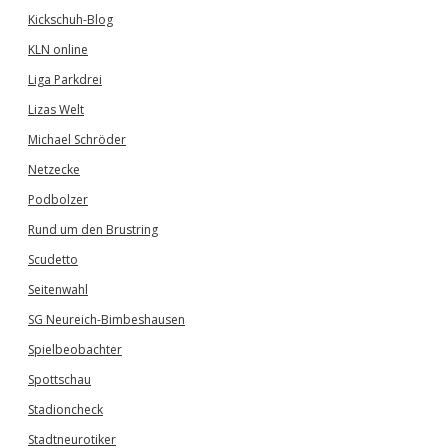
Kickschuh-Blog
KLN online
Liga Parkdrei
Lizas Welt
Michael Schröder
Netzecke
Podbolzer
Rund um den Brustring
Scudetto
Seitenwahl
SG Neureich-Bimbeshausen
Spielbeobachter
Spottschau
Stadioncheck
Stadtneurotiker