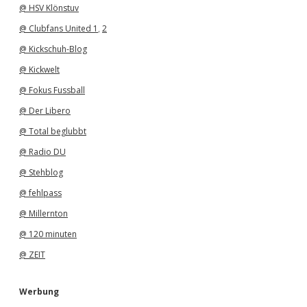
@ HSV Klönstuv
@ Clubfans United 1
,
2
@ Kickschuh-Blog
@ Kickwelt
@ Fokus Fussball
@ Der Libero
@ Total beglubbt
@ Radio DU
@ Stehblog
@ fehlpass
@ Millernton
@ 120 minuten
@ ZEIT
Werbung