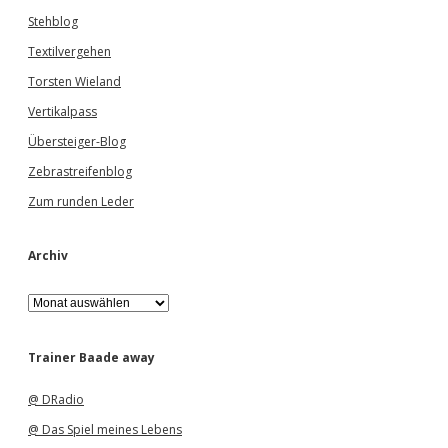
Stehblog
Textilvergehen
Torsten Wieland
Vertikalpass
Übersteiger-Blog
Zebrastreifenblog
Zum runden Leder
Archiv
A
r
c
h
Trainer Baade away
i
v
@ DRadio
@ Das Spiel meines Lebens