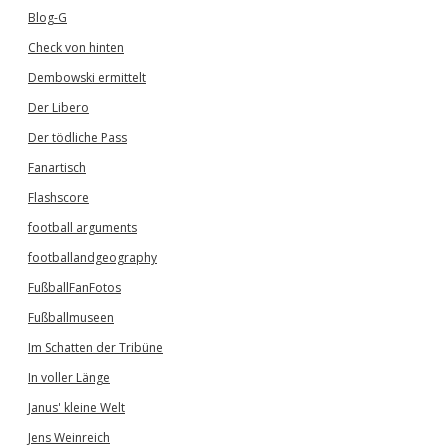
Blog-G
Check von hinten
Dembowski ermittelt
Der Libero
Der tödliche Pass
Fanartisch
Flashscore
football arguments
footballandgeography
FußballFanFotos
Fußballmuseen
Im Schatten der Tribüne
In voller Länge
Janus' kleine Welt
Jens Weinreich