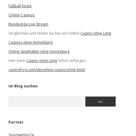
Fußball heute
Online-Casinos
Bundesliga Live Stream
Vergleichen und finden Sie hier ein Online
Casino ohne Limit
Casinos ohne Anmeldung
Online Spielhallen ohne Anmeldung
Hier beim
Casino ohne Limit
sofort anfangen.
casinofrog.com/de/online-casino/ohne-limit/
Im Blog suchen
S
u
c
h
e
Partner
n
Sportwetten24