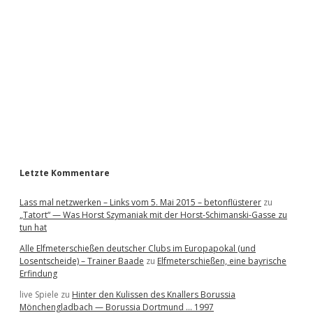
d
e
b
a
r
Letzte Kommentare
Lass mal netzwerken – Links vom 5. Mai 2015 – betonflüsterer
zu
„Tatort“ — Was Horst Szymaniak mit der Horst-Schimanski-Gasse zu
tun hat
Alle Elfmeterschießen deutscher Clubs im Europapokal (und
Losentscheide) – Trainer Baade
zu
Elfmeterschießen, eine bayrische
Erfindung
live Spiele
zu
Hinter den Kulissen des Knallers Borussia
Mönchengladbach — Borussia Dortmund … 1997