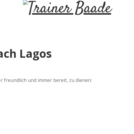
T
r
a
ach Lagos
i
n
r freundlich und immer bereit, zu dienen:
e
r
B