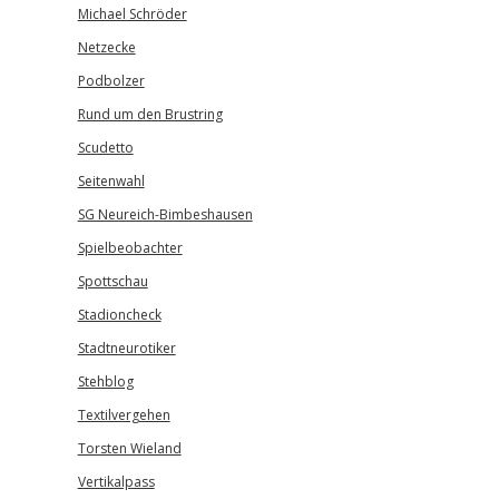
Michael Schröder
Netzecke
Podbolzer
Rund um den Brustring
Scudetto
Seitenwahl
SG Neureich-Bimbeshausen
Spielbeobachter
Spottschau
Stadioncheck
Stadtneurotiker
Stehblog
Textilvergehen
Torsten Wieland
Vertikalpass