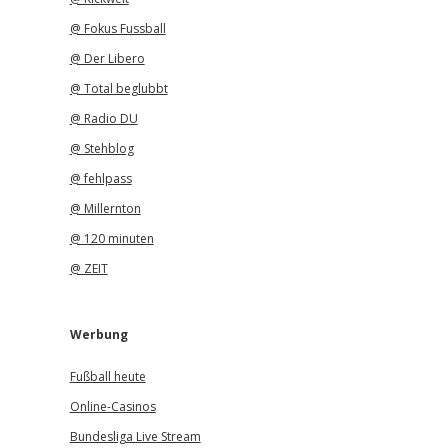
@ Fokus Fussball
@ Der Libero
@ Total beglubbt
@ Radio DU
@ Stehblog
@ fehlpass
@ Millernton
@ 120 minuten
@ ZEIT
Werbung
Fußball heute
Online-Casinos
Bundesliga Live Stream