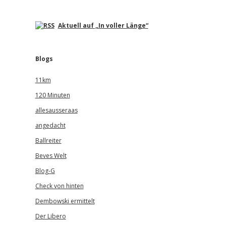
Aktuell auf „In voller Länge“
Blogs
11km
120 Minuten
allesausseraas
angedacht
Ballreiter
Beves Welt
Blog-G
Check von hinten
Dembowski ermittelt
Der Libero