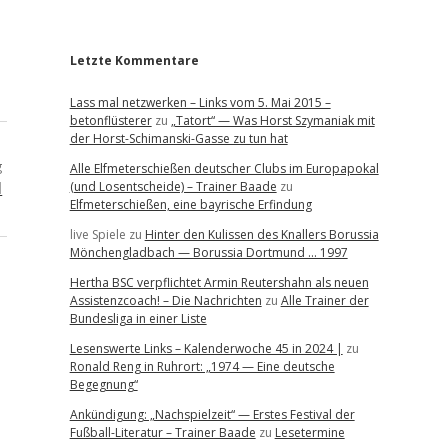
r
Letzte Kommentare
Lass mal netzwerken – Links vom 5. Mai 2015 –
betonflüsterer
zu
„Tatort“ — Was Horst Szymaniak mit
der Horst-Schimanski-Gasse zu tun hat
g
Alle Elfmeterschießen deutscher Clubs im Europapokal
l
(und Losentscheide) – Trainer Baade
zu
Elfmeterschießen, eine bayrische Erfindung
live Spiele
zu
Hinter den Kulissen des Knallers Borussia
Mönchengladbach — Borussia Dortmund … 1997
Hertha BSC verpflichtet Armin Reutershahn als neuen
Assistenzcoach! – Die Nachrichten
zu
Alle Trainer der
Bundesliga in einer Liste
Lesenswerte Links – Kalenderwoche 45 in 2024 |
zu
Ronald Reng in Ruhrort: „1974 — Eine deutsche
Begegnung“
Ankündigung: „Nachspielzeit“ — Erstes Festival der
Fußball-Literatur – Trainer Baade
zu
Lesetermine