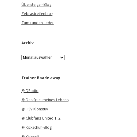
Übersteiger-Blog
Zebrastreifenblog
Zum runden Leder
Archiv
A
r
c
h
i
Trainer Baade away
v
@ DRadio
@ Das Spiel meines Lebens
@ HSV Klönstuv
@ Clubfans United 1
,
2
@ Kickschuh-Blog
@ Kickwelt