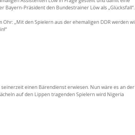
aligen Assistenten Löw in Frage gestellt und damit eine
er Bayern-Präsident den Bundestrainer Löw als „Glücksfall“.
m Ohr: „Mit den Spielern aus der ehemaligen DDR werden wi
n!“
 seinerzeit einen Bärendienst erwiesen. Nun wäre es an der
 Lächeln auf den Lippen tragenden Spielern wird Nigeria