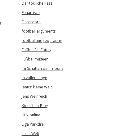
Der tödliche Pass
Fanartisch
r
Flashscore
football arguments
footballandgeography
FußballFanFotos
Fußballmuseen
Im Schatten der Tribüne
In voller Länge
Janus' kleine Welt
Jens Weinreich
Kickschuh-Blog
KLN online
Liga Parkdrei
Lizas Welt