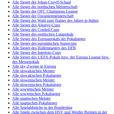
Alle Sieger der Johan-Cruyff-Schaal
Alle Sieger der nordischen Meisterschaft
Alle Sieger der OFC Champions League
Alle Sieger der Ozeanienmeisterschaft
Alle Sieger der Wahl zum Trainer des Jahres in Italien
Alle Sieger des Algarve-Cups
Alle Sieger des Confed-Cups
Alle Sieger des englischen Ligapokals
Alle Sieger des Europapokals der Pokalsieger
Alle Sieger des europäischen Supercups
Alle Sieger des Hallenmasters des DFB
Alle Sieger des Intertoto-Cups
Alle Sieger des UEFA-Pokals bzw. der Europa League bzw.
des Messepokals
Alle sky-Zweige in Europa
Alle slowakischen Meister
Alle slowakischen Pokalsieger
Alle slowenischen Meister
Alle slowenischen Pokalsieger
Alle sowjetischen Meister
Alle sowjetischen Pokalsieger
Alle spanischen Meister
Alle spanischen Pokalsieger
Alle Spielabbrüche in der Bundesliga
Alle Spiele zwischen dem HSV und Werder Bremen in der