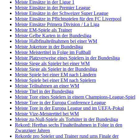
Meiste Einsätze in der Ligue 1
Meiste Einsätze in der Premier League
Meiste Einsätze in der Schweizer Super League
Meiste Einsätze in Pflichtspielen für den FC Liverpool
Meiste Einsätze Primera Division / La Liga
Meiste EM-Spiele als Trainer
Meiste Gelbe Karten in der Bundesliga
Meiste Halbfinalteilnahmen bei einer WM
Meiste Jokertore in der Bundesliga
Meiste Meistertitel in Folge im Fußball
Meiste Platzverweise eines Spielers in der Bundesliga
Meiste Siege als Spieler bei einer WM
Meiste Siege als Spieler in der Bundesliga
Meiste Spiele bei einer EM nach Ländern
Meiste Spiele bei einer EM nach Spielern
Meiste Teilnahmen an einer WM
Meiste Titel in der Bundesliga
Meiste Tore eines Spielers in einem Champions-League-Spiel
Meiste Tore in der Europa Conference League
Meiste Tore in der Europa League und im UEFA-Pokal
Meiste Vize-Meistertitel bei WM
Meiste zu-Null-Spiele als Torhüter in der Bundesliga
Rekord: Herthas sechs Finalteilnahmen in Folge in den
Zwanziger Jahren
Rekorde pro Spieler und Trainer rund ums Finale der