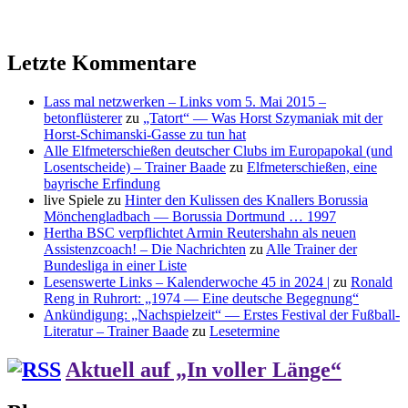
Letzte Kommentare
Lass mal netzwerken – Links vom 5. Mai 2015 –
betonflüsterer
zu
„Tatort“ — Was Horst Szymaniak mit der
Horst-Schimanski-Gasse zu tun hat
Alle Elfmeterschießen deutscher Clubs im Europapokal (und
Losentscheide) – Trainer Baade
zu
Elfmeterschießen, eine
bayrische Erfindung
live Spiele
zu
Hinter den Kulissen des Knallers Borussia
Mönchengladbach — Borussia Dortmund … 1997
Hertha BSC verpflichtet Armin Reutershahn als neuen
Assistenzcoach! – Die Nachrichten
zu
Alle Trainer der
Bundesliga in einer Liste
Lesenswerte Links – Kalenderwoche 45 in 2024 |
zu
Ronald
Reng in Ruhrort: „1974 — Eine deutsche Begegnung“
Ankündigung: „Nachspielzeit“ — Erstes Festival der Fußball-
Literatur – Trainer Baade
zu
Lesetermine
Aktuell auf „In voller Länge“