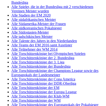
Bundesliga
Alle Spieler, die in der Bundesliga mit 2 verschiedenen
Vereinen Meister wurden
Alle Stadien der EM 2020
Alle südafrikanischen Meister
Alle Südamerika-Meister der Frauen
Alle südkoreanischen Pokalsieger
Alle Südostasien-Meister
Alle tadschikischen Meister
Alle Talente des Jahres in den Niederlanden
Alle Teams der EM 2016 samt Ausrüster
Alle Teilnehmer der WM 2014
Alle Torschützenkönige bei Olympischen Spielen
Alle Torschützenkönige der 2. Bundesliga
Alle Torschützenkönige der 3. Liga
Alle Torschützenkönige der Bundesliga
Alle Torschützenkönige der Champions League sowie des
Europapokals der Landesmeister
Alle Torschützenkönige der Copa America
Alle Torschützenkönige der DDR-Oberliga
Alle Torschützenkönige der EM
Alle Torschützenkönige der Europa League
Alle Torschützenkönige der Klub-WM
Alle Torschützenkönige der WM
Alle Torschützenkönige des Europapokals der Pokalsieger