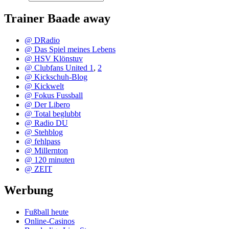
Trainer Baade away
@ DRadio
@ Das Spiel meines Lebens
@ HSV Klönstuv
@ Clubfans United 1
,
2
@ Kickschuh-Blog
@ Kickwelt
@ Fokus Fussball
@ Der Libero
@ Total beglubbt
@ Radio DU
@ Stehblog
@ fehlpass
@ Millernton
@ 120 minuten
@ ZEIT
Werbung
Fußball heute
Online-Casinos