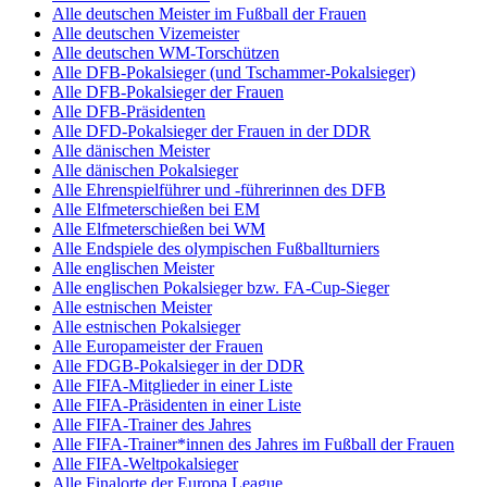
Alle deutschen Meister im Fußball der Frauen
Alle deutschen Vizemeister
Alle deutschen WM-Torschützen
Alle DFB-Pokalsieger (und Tschammer-Pokalsieger)
Alle DFB-Pokalsieger der Frauen
Alle DFB-Präsidenten
Alle DFD-Pokalsieger der Frauen in der DDR
Alle dänischen Meister
Alle dänischen Pokalsieger
Alle Ehrenspielführer und -führerinnen des DFB
Alle Elfmeterschießen bei EM
Alle Elfmeterschießen bei WM
Alle Endspiele des olympischen Fußballturniers
Alle englischen Meister
Alle englischen Pokalsieger bzw. FA-Cup-Sieger
Alle estnischen Meister
Alle estnischen Pokalsieger
Alle Europameister der Frauen
Alle FDGB-Pokalsieger in der DDR
Alle FIFA-Mitglieder in einer Liste
Alle FIFA-Präsidenten in einer Liste
Alle FIFA-Trainer des Jahres
Alle FIFA-Trainer*innen des Jahres im Fußball der Frauen
Alle FIFA-Weltpokalsieger
Alle Finalorte der Europa League