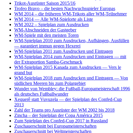
Trikot-Ausrüster Saison 2015/16
Trofeo Bravo – die besten Nachwuchsspieler Europas
WM 2014 – die früheren WM-Trikots aller WM-Teilnehmer
WM 2014 — Alle WM-Spielorte als Liste
WM 2022 – Spielplan zum Ausdrucken
WM-Abschneiden der Gastgeber
WM-Spiele mit den meisten Toren
WM-Spielplan 2010 zum Ausdrucken, Aufhängen, Ausfüllen
— garantiert immun gegen Hexerei
WM-Spielplan 2011 zum Ausdrucken und Eintragen
WM-Spielplan 2014 zum Ausdrucken und Eintragen — mit
der Extraportion Samba-Geschmack
WM-Spielplan 2015 Kanada zum Ausdrucken — Vers le
grand but
WM-Spielplan 2018 zum Ausdrucken und Eintragen — Von
südlichen Meeren bis zum Polargebiet
Wunder von Wembley: die Fußball-Europameisterschaft 1996
als deutsches Fußballwunder
Xequerê statt Vuvuzela — der Spielplan des Confed-Cup
2013
Zahl der Teams pro Ausrüster der WM 2002 bis 2018
Zincha – der Spielplan der Copa América 2015
Zum Spielplan des Confed-Cup 2017 in Russland
Zuschauerschnitt bei Europameisterschaften
Zuschauerschnitt bei Weltmeisterschaften