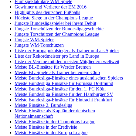
Fünf spektakuläre WM-Spiele
Gewinner und Verlierer der EM 2016
Highlights des deutschen Fußballs
Höchste Siege in der Champions League
Jüngste Bundesligaspieler bei ihrem Debüt
Jüngste Torschützen der Bundesligageschichte
Jüngste Torschützen der Champions League
Jüngste WM-Spieler
Jüngste WM-Torschützen
Liste der Europapokalsieger als Trainer und als Spieler
Liste der Rekordmeister pro Land in Europa
Liste der Vereine mit den meisten Mitgliedern weltweit
Meiste BL-Einsätze für Werder Bremen
Meiste BL-Spiele als Trainer bei einem Club
Meiste Bundesliga-Einsätze eines ausländischen Spielers
Meiste Bundesliga-Einsätze für Borussia Dortmund
Meiste Bundesliga-Einsätze für den 1. FC Köln
Meiste Bundesliga-Einsätze für den Hamburger SV
Meiste Bundesliga-Einsätze für Eintracht Frankfurt
Meiste Einsätze 2. Bundesliga
Meiste Einsätze als Kapitän der deutschen
Nationalmannschaft
Meiste Einsätze in der Champions League
Meiste Einsätze in der Eredivisie
Meiste Einsätze in der Europa League