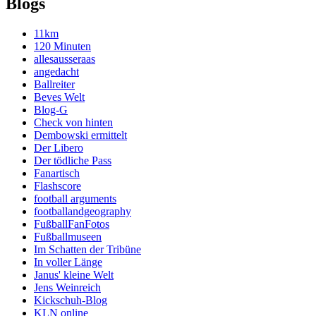
Blogs
11km
120 Minuten
allesausseraas
angedacht
Ballreiter
Beves Welt
Blog-G
Check von hinten
Dembowski ermittelt
Der Libero
Der tödliche Pass
Fanartisch
Flashscore
football arguments
footballandgeography
FußballFanFotos
Fußballmuseen
Im Schatten der Tribüne
In voller Länge
Janus' kleine Welt
Jens Weinreich
Kickschuh-Blog
KLN online