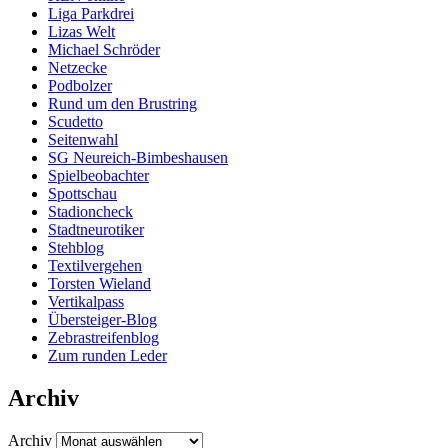
Liga Parkdrei
Lizas Welt
Michael Schröder
Netzecke
Podbolzer
Rund um den Brustring
Scudetto
Seitenwahl
SG Neureich-Bimbeshausen
Spielbeobachter
Spottschau
Stadioncheck
Stadtneurotiker
Stehblog
Textilvergehen
Torsten Wieland
Vertikalpass
Übersteiger-Blog
Zebrastreifenblog
Zum runden Leder
Archiv
Archiv